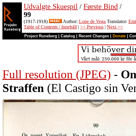
Udvalgte Skuespil
/
Første Bind
/
99
(1917-1918)
Author:
Lope de Vega
Translator:
Emi
Table of Contents / Innehåll
|
<< Previous
|
Next >>
Project Runeberg
|
Catalog
|
Recent Changes
|
Donate
|
Co
Full resolution (JPEG)
-
On
Straffen
(El Castigo sin Ve