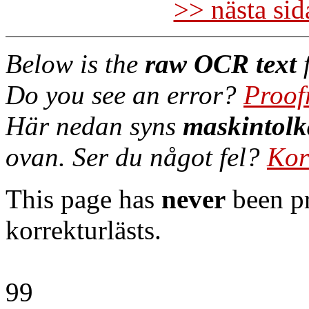
>> nästa si
Below is the
raw OCR text
f
Do you see an error?
Proof
Här nedan syns
maskintolk
ovan. Ser du något fel?
Kor
This page has
never
been pr
korrekturlästs.
99