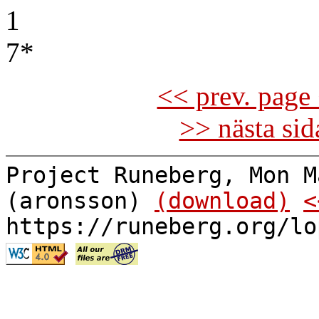
1
7*
<< prev. page 
>> nästa si
Project Runeberg, Mon M
(aronsson)
(download)
<
https://runeberg.org/lo