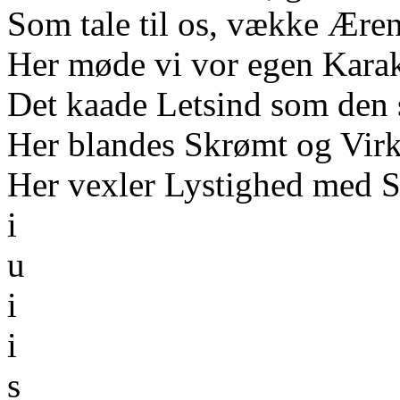
Som tale til os, vække Æren
Her møde vi vor egen Karak
Det kaade Letsind som den 
Her blandes Skrømt og Vir
Her vexler Lystighed med S
i
u
i
i
s