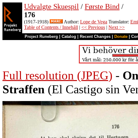
Udvalgte Skuespil
/
Første Bind
/
176
(1917-1918)
Author:
Lope de Vega
Translator:
Emi
Table of Contents / Innehåll
|
<< Previous
|
Next >>
Project Runeberg
|
Catalog
|
Recent Changes
|
Donate
|
Co
Full resolution (JPEG)
-
On
Straffen
(El Castigo sin Ve