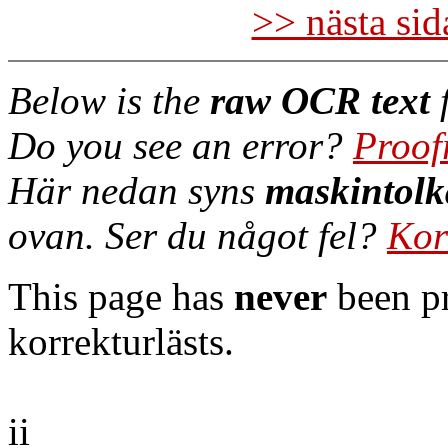
>> nästa si
Below is the
raw OCR text
f
Do you see an error?
Proof
Här nedan syns
maskintolk
ovan. Ser du något fel?
Kor
This page has
never
been pr
korrekturlästs.
ii