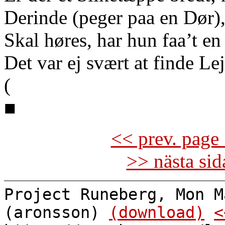
Derinde (peger paa en Dør),
Skal høres, har hun faa’t e
Det var ej svært at finde Le
(
■
<< prev. page 
>> nästa si
Project Runeberg, Mon M
(aronsson)
(download)
<