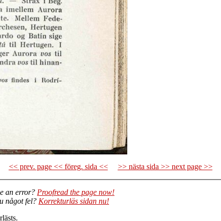
<< prev. page << föreg. sida <<
>> nästa sida >> next page >>
e an error?
Proofread the page now!
du något fel?
Korrekturläs sidan nu!
lästs.