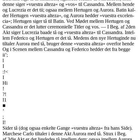
denne siger »vuestra alteza« og »vos« til Cassandra. Mellem hende
og Lucrezia er det tii; ogsaa mellem Hertugen og Aurora. Batin kal-
der Hertugen »vuestra alteza«, og Aurora hedder »vuestra excelen-
cia«; Hertugen siger tå til Batin. Ved Mødet mellem Hertugen og
Cassandra er det lutter ceremonielle Titler og vos. — I Beg. af 2den
Akt siger Lucrezia baade tå og »vuestra alteza« til Cassandra. Intel-
lem Federico og Hertugen er det tå. Medens den nye Hertuginde nu
tiltaler Aurora med tå, bruger denne »vuestra alteza« overfor hende
Og i Scenen mellem Cassandra og Federico hedder det fra begge
ii’;
l
I
:!<
I
Hi
!
?!
I1
■
’
;
I!
Sider tå (dog ogsaa enkelte Gange »vuestra alteza« fra hans Side).
Marchese Carlo tiltaler i denne Akt Aurora med tå. Strax i Beg.
af 3die Akt er det ligeledes tå imellem dem; ogsaa imellem Aurora