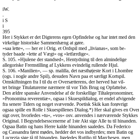
iW.
.
i S
i
395
Her i Stykket er det Digterens egen Opfindelse og har intet med den
virkelige historiske Sammenhæng at gøre.
»saa lette«, — her er i Orig. et Ordspil med „livianas«, som be-
tyder baade »lette af Vægt« og »letfærdige«.
S. 105. »Hjulene der standsed«, Hentydning til den almindelige
allegoriske Fremstilling af Lykkens evindelig rullende Hjul.
S. 106. »Manilien«, — sp. malilla, det næsthøjeste Kort i Lhombre
(ogs. i nogle andre Spil), desuden Navn paa et særligt Kortspil.
Omskiftningen fra I til du er Oversætterens, der herved har vil-
tet bringe Titulaturerne nærmere til vor Tids Brug og Opfattelse.
Den ældre spanske Anvendelse af de forskellige Tiltalepronominer,
»Pronomina reverentiæ«, ogsaa i Skuespildialog, er endel afvigende
fra senere Tiders og noget svævende. Poetisk Skik kan forøvrigt
ogsaa spille en Rolle i Skuespillenes Dialog.*) Her skal gives en Over
sigt over, hvorledes »tu«, »vos« osv. anvendes i nærværende Stykkes
Original. I Begyndelsesscenerne af 1ste Akt sige Alle tu til hinanden.
Ogsaa Batin og hans Herre kalde hinanden saaledes. Da Federico
og Cassandra først mødes, hedder det vos indbyrdes; men Batin og
Lucrezia sige tå til hinanden, ligeledes Rutilio til Marchesen, men