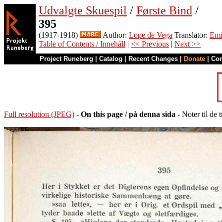
Udvalgte Skuespil
/
Første Bind
/
395
(1917-1918)
Author:
Lope de Vega
Translator:
Emi
Table of Contents / Innehåll
|
<< Previous
|
Next >>
Project Runeberg
|
Catalog
|
Recent Changes
|
Donate
|
Co
Full resolution (JPEG)
-
On this page / på denna sida
- Noter til de 