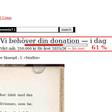
l Gigas
mments?
|
tre Skuespil - I. »Straffen«