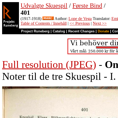
Udvalgte Skuespil
/
Første Bind
/
401
(1917-1918)
Author:
Lope de Vega
Translator:
Emi
Table of Contents / Innehåll
|
<< Previous
|
Next >>
Project Runeberg
|
Catalog
|
Recent Changes
|
Donate
|
Co
Full resolution (JPEG)
-
On
Noter til de tre Skuespil - I