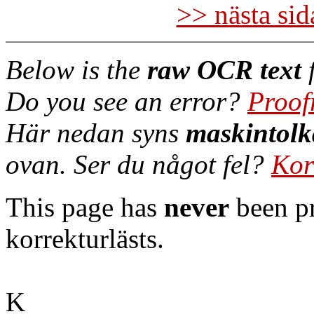
>> nästa si
Below is the
raw OCR text
f
Do you see an error?
Proof
Här nedan syns
maskintolk
ovan. Ser du något fel?
Kor
This page has
never
been pr
korrekturlästs.
K