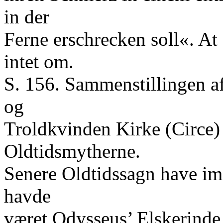
in der
Ferne erschrecken soll«. At 
intet om.
S. 156. Sammenstillingen a
og
Troldkvinden Kirke (Circe)
Oldtidsmytherne.
Senere Oldtidssagn have imid
havde
været Odysseus’ Elskerinde,