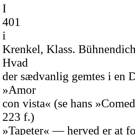
I
401
i
Krenkel, Klass. Bühnendicht
Hvad
der sædvanlig gemtes i en 
»Amor
con vista« (se hans »Comedi
223 f.)
»Tapeter« — herved er at f