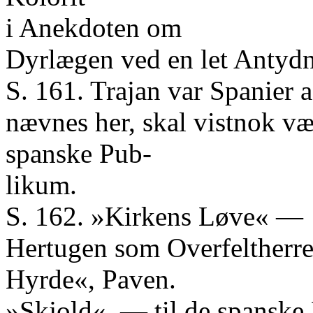
i Anekdoten om
Dyrlægen ved en let Antyd
S. 161. Trajan var Spanier a
nævnes her, skal vistnok væ
spanske Pub-
likum.
S. 162. »Kirkens Løve« —
Hertugen som Overfeltherr
Hyrde«, Paven.
»Skjold«, — til de spanske