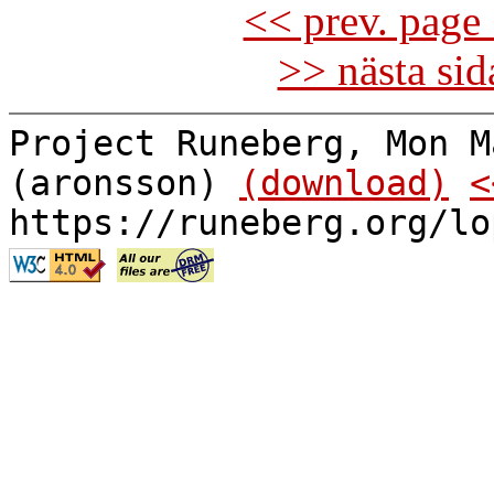
<< prev. page 
>> nästa si
Project Runeberg, Mon M
(aronsson)
(download)
<
https://runeberg.org/lo