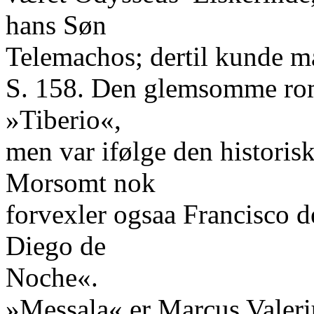
hans Søn
Telemachos; dertil kunde m
S. 158. Den glemsomme rome
»Tiberio«,
men var ifølge den historis
Morsomt nok
forvexler ogsaa Francisco d
Diego de
Noche«.
»Messala« er Marcus Valeri