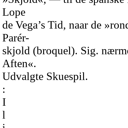
Lope
de Vega’s Tid, naar de »rond
Parér-
skjold (broquel). Sig. nærm
Aften«.
Udvalgte Skuespil.
:
I
l
i