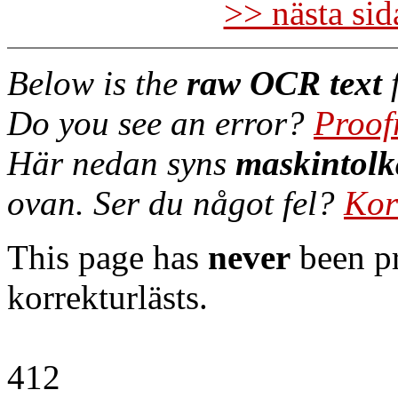
>> nästa si
Below is the
raw OCR text
f
Do you see an error?
Proof
Här nedan syns
maskintolk
ovan. Ser du något fel?
Kor
This page has
never
been pr
korrekturlästs.
412