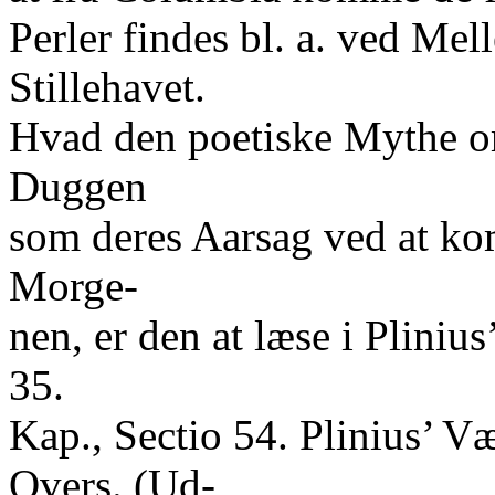
Perler findes bl. a. ved Mel
Stillehavet.
Hvad den poetiske Mythe om
Duggen
som deres Aarsag ved at k
Morge-
nen, er den at læse i Pliniu
35.
Kap., Sectio 54. Plinius’ V
Overs. (Ud-