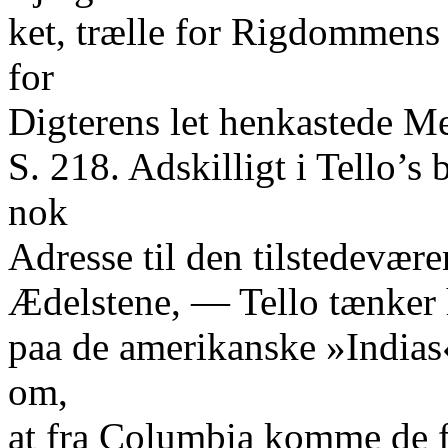
ket, trælle for Rigdommens
for
Digterens let henkastede M
S. 218. Adskilligt i Tello’s
nok
Adresse til den tilstedevær
Ædelstene, — Tello tænker h
paa de amerikanske »Indias«
om,
at fra Columbia komme de f