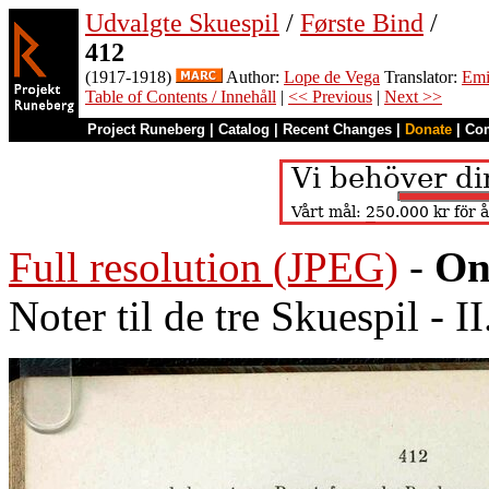
Udvalgte Skuespil
/
Første Bind
/
412
(1917-1918)
Author:
Lope de Vega
Translator:
Emi
Table of Contents / Innehåll
|
<< Previous
|
Next >>
Project Runeberg
|
Catalog
|
Recent Changes
|
Donate
|
Co
Full resolution (JPEG)
-
On
Noter til de tre Skuespil - I