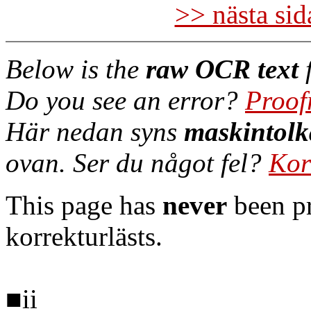
>> nästa si
Below is the
raw OCR text
f
Do you see an error?
Proof
Här nedan syns
maskintolk
ovan. Ser du något fel?
Kor
This page has
never
been pr
korrekturlästs.
■ii