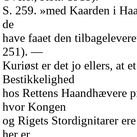
S. 259. »med Kaarden i Haa
de
have faaet den tilbageleveret
251). —
Kuriøst er det jo ellers, at
Bestikkelighed
hos Rettens Haandhævere pr
hvor Kongen
og Rigets Stordignitarer er
her er