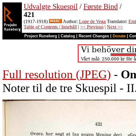
Udvalgte Skuespil
/
Første Bind
/
421
(1917-1918)
Author:
Lope de Vega
Translator:
Emi
Table of Contents / Innehåll
|
<< Previous
|
Next >>
Project Runeberg
|
Catalog
|
Recent Changes
|
Donate
|
Co
Full resolution (JPEG)
-
On
Noter til de tre Skuespil - I