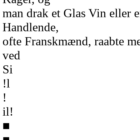
man drak et Glas Vin eller 
Handlende,
ofte Franskmænd, raabte med
ved
Si
!l
!
il!
■
■