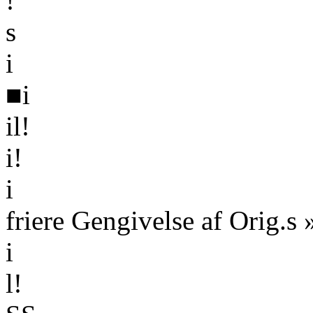
!
s
i
■i
il!
i!
i
friere Gengivelse af Orig.s
i
l!