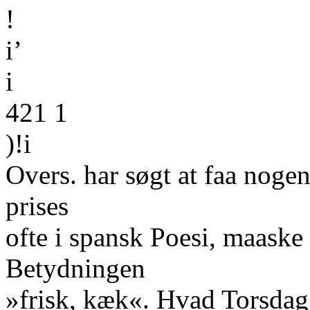
!
i’
i
421 1
)!i
Overs. har søgt at faa nog
prises
ofte i spansk Poesi, maaske 
Betydningen
»frisk, kæk«. Hvad Torsdag 