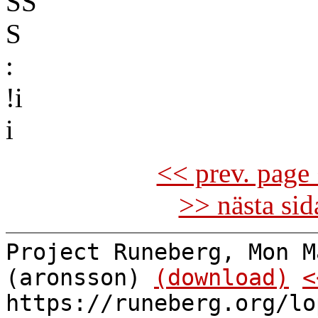
SS
S
:
!i
i
<< prev. page 
>> nästa si
Project Runeberg, Mon M
(aronsson)
(download)
<
https://runeberg.org/lo