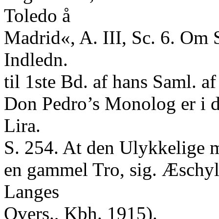
Toledo å
Madrid«, A. III, Sc. 6. Om S
Indledn.
til 1ste Bd. af hans Saml. 
Don Pedro’s Monolog er i d
Lira.
S. 254. At den Ulykkelige 
en gammel Tro, sig. Æschyl
Langes
Overs., Kbh. 1915).