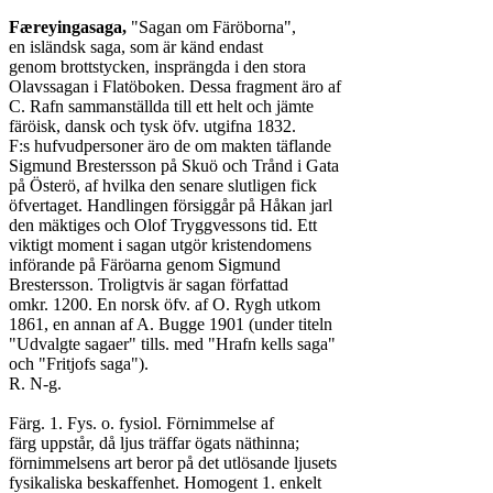
Færeyingasaga,
 "Sagan om Färöborna",

en isländsk saga, som är känd endast

genom brottstycken, insprängda i den stora

Olavssagan i Flatöboken. Dessa fragment äro af

C. Rafn sammanställda till ett helt och jämte

färöisk, dansk och tysk öfv. utgifna 1832.

F:s hufvudpersoner äro de om makten täflande

Sigmund Brestersson på Skuö och Trånd i Gata

på Österö, af hvilka den senare slutligen fick

öfvertaget. Handlingen försiggår på Håkan jarl

den mäktiges och Olof Tryggvessons tid. Ett

viktigt moment i sagan utgör kristendomens

införande på Färöarna genom Sigmund

Brestersson. Troligtvis är sagan författad

omkr. 1200. En norsk öfv. af O. Rygh utkom

1861, en annan af A. Bugge 1901 (under titeln

"Udvalgte sagaer" tills. med "Hrafn kells saga"

och "Fritjofs saga").

R. N-g.

Färg. 1. Fys. o. fysiol. Förnimmelse af

färg uppstår, då ljus träffar ögats näthinna;

förnimmelsens art beror på det utlösande ljusets

fysikaliska beskaffenhet. Homogent 1. enkelt
