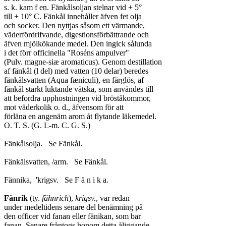
s. k. kam f en. Fänkålsoljan stelnar vid + 5°

till + 10° C. Fänkål innehåller äfven fet olja

och socker. Den nyttjas såsom ett värmande,

väderfördrifvande, digestionsförbättrande och

äfven mjölkökande medel. Den ingick sålunda

i det förr officinella "Roséns ampulver"

(Pulv. magne-siæ aromaticus). Genom destillation

af fänkål (l del) med vatten (10 delar) beredes

fänkålsvatten (Aqua fæniculi), en färglös, af

fänkål starkt luktande vätska, som användes till

att befordra upphostningen vid bröståkommor,

mot väderkolik o. d., äfvensom för att

förläna en angenäm arom åt flytande läkemedel.

O. T. S. (G. L-m. C. G. S.)

Fänkålsolja.   Se Fänkål.

Fänkälsvatten, /arm.   Se Fänkål.

Fännika,  'krigsv.   Se F ä n i k a.

Fänrik
 (ty. 
fähnrich
), 
krigsv.
, var redan

under medeltidens senare del benämning på

den officer vid fanan eller fänikan, som bar

fanan. Senare fråntogs honom detta åliggande,
