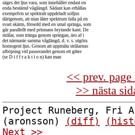
säges det ljus vara, som innehåller endast en

enda bestämd våglängd. Sådant kan erhållas

exempelvis ur spektralt uppdeladt solljus

därigenom, att nian låter spektrum falla på en

svart skärm, försedd med en smal springa, som

går parallellt med prismans brytande kant. De

strålar, som tränga genom springan, äro af i

det närmaste samma våglängd, d. v. s. utgöra

homogent ljus. Genom att uppmäta strålarnas

afböjning vid passerandet genom ett gitter

(se D i f f r a k t i o n) kan man

<< prev. page 
>> nästa si
Project Runeberg, Fri A
(aronsson)
(diff)
(hist
Next >>