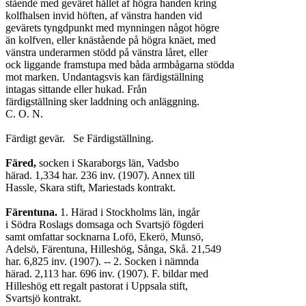
stående med geväret hållet af högra handen kring

kolfhalsen invid höften, af vänstra handen vid

gevärets tyngdpunkt med mynningen något högre

än kolfven, eller knästående på högra knäet, med

vänstra underarmen stödd på vänstra låret, eller

ock liggande framstupa med båda armbågarna stödda

mot marken. Undantagsvis kan färdigställning

intagas sittande eller hukad. Från

färdigställning sker laddning och anläggning.

C. O. N.

Färdigt gevär.   Se Färdigställning.

Färed,
 socken i Skaraborgs län, Vadsbo

härad. 1,334 har. 236 inv. (1907). Annex till

Hassle, Skara stift, Mariestads kontrakt.

Färentuna.
 1. Härad i Stockholms län, ingår

i Södra Roslags domsaga och Svartsjö fögderi

samt omfattar socknarna Lofö, Ekerö, Munsö,

Adelsö, Färentuna, Hilleshög, Sånga, Skå. 21,549

har. 6,825 inv. (1907). -- 2. Socken i nämnda

härad. 2,113 har. 696 inv. (1907). F. bildar med

Hilleshög ett regalt pastorat i Uppsala stift,

Svartsjö kontrakt.
