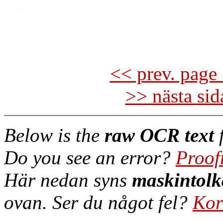
<< prev. page 
>> nästa si
Below is the
raw OCR text
f
Do you see an error?
Proof
Här nedan syns
maskintolk
ovan. Ser du något fel?
Kor