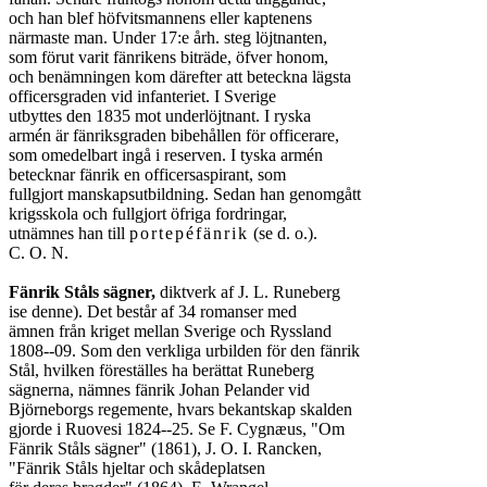
och han blef höfvitsmannens eller kaptenens

närmaste man. Under 17:e årh. steg löjtnanten,

som förut varit fänrikens biträde, öfver honom,

och benämningen kom därefter att beteckna lägsta

officersgraden vid infanteriet. I Sverige

utbyttes den 1835 mot underlöjtnant. I ryska

armén är fänriksgraden bibehållen för officerare,

som omedelbart ingå i reserven. I tyska armén

betecknar fänrik en officersaspirant, som

fullgjort manskapsutbildning. Sedan han genomgått

krigsskola och fullgjort öfriga fordringar,

utnämnes han till 
portepéfänrik
 (se d. o.).

C. O. N.

Fänrik Ståls sägner,
 diktverk af J. L. Runeberg

ise denne). Det består af 34 romanser med

ämnen från kriget mellan Sverige och Ryssland

1808--09. Som den verkliga urbilden för den fänrik

Stål, hvilken föreställes ha berättat Runeberg

sägnerna, nämnes fänrik Johan Pelander vid

Björneborgs regemente, hvars bekantskap skalden

gjorde i Ruovesi 1824--25. Se F. Cygnæus, "Om

Fänrik Ståls sägner" (1861), J. O. I. Rancken,

"Fänrik Ståls hjeltar och skådeplatsen
