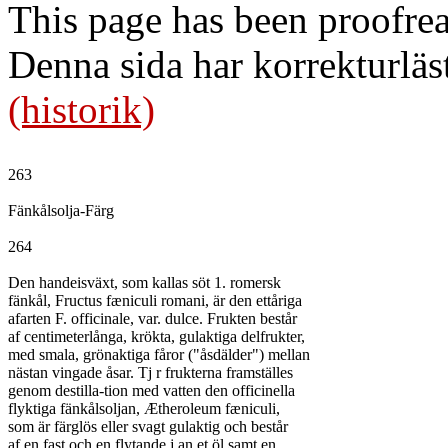
This page has been proofre
Denna sida har korrekturläs
(historik)
263

Fänkålsolja-Färg

264

Den handeisväxt, som kallas söt 1. romersk

fänkål, Fructus fæniculi romani, är den ettåriga

afarten F. officinale, var. dulce. Frukten består

af centimeterlånga, krökta, gulaktiga delfrukter,

med smala, grönaktiga fåror ("åsdälder") mellan

nästan vingade åsar. Tj r frukterna framställes

genom destilla-tion med vatten den officinella

flyktiga fänkålsoljan, Ætheroleum fæniculi,

som är färglös eller svagt gulaktig och består

af en fast och en flytande j an et öl samt en
