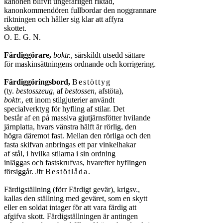
kanonen blifvit ungefärligen riktad,

kanonkommendören fullbordar den noggrannare

riktningen och håller sig klar att affyra

skottet.

O. E. G. N.

Färdiggörare,
boktr.
, särskildt utsedd sättare

för maskinsättningens ordnande och korrigering.

Färdiggöringsbord,
Bestöttyg
(ty. 
bestosszeug
, af 
bestossen
boktr.
, ett inom stilgjuterier användt

specialverktyg för hyfling af stilar. Det

består af en på massiva gjutjärnsfötter hvilande

järnplatta, hvars vänstra hälft är rörlig, den

högra däremot fast. Mellan den rörliga och den

fasta skifvan anbringas ett par vinkelhakar

af stål, i hvilka stilarna i sin ordning

inläggas och fastskrufvas, hvarefter hyflingen

försiggår. Jfr 
Bestötlåda
.

Färdigställning (förr Färdigt gevär), krigsv.,

kallas den ställning med geväret, som en skytt

eller en soldat intager för att vara färdig att

afgifva skott. Färdigställningen är antingen
