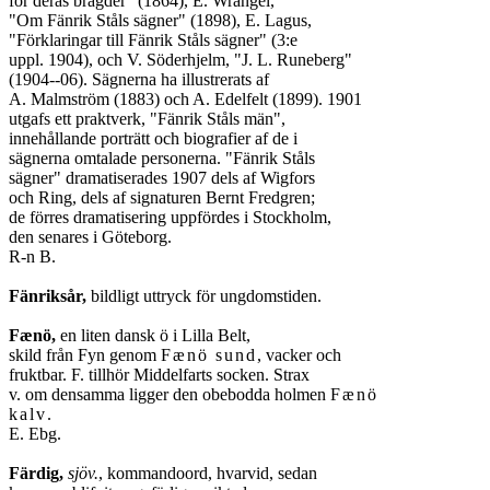
för deras bragder" (1864), E. Wrangel,

"Om Fänrik Ståls sägner" (1898), E. Lagus,

"Förklaringar till Fänrik Ståls sägner" (3:e

uppl. 1904), och V. Söderhjelm, "J. L. Runeberg"

(1904--06). Sägnerna ha illustrerats af

A. Malmström (1883) och A. Edelfelt (1899). 1901

utgafs ett praktverk, "Fänrik Ståls män",

innehållande porträtt och biografier af de i

sägnerna omtalade personerna. "Fänrik Ståls

sägner" dramatiserades 1907 dels af Wigfors

och Ring, dels af signaturen Bernt Fredgren;

de förres dramatisering uppfördes i Stockholm,

den senares i Göteborg.

R-n B.

Fänriksår,
 bildligt uttryck för ungdomstiden.

Fænö,
 en liten dansk ö i Lilla Belt,

skild från Fyn genom 
Fænö sund
, vacker och

fruktbar. F. tillhör Middelfarts socken. Strax

v. om densamma ligger den obebodda holmen 
Fænö

kalv
.

E. Ebg.

Färdig,
sjöv.
, kommandoord, hvarvid, sedan
