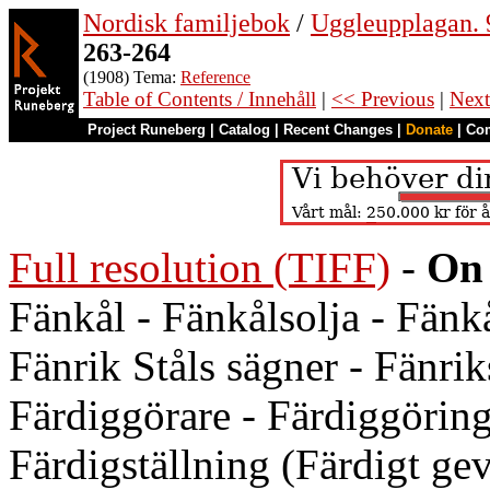
Nordisk familjebok
/
Uggleupplagan. 9
263-264
(1908) Tema:
Reference
Table of Contents / Innehåll
|
<< Previous
|
Next
Project Runeberg
|
Catalog
|
Recent Changes
|
Donate
|
Co
Full resolution (TIFF)
-
On 
Fänkål - Fänkålsolja - Fänkå
Fänrik Ståls sägner - Fänrik
Färdiggörare - Färdiggöring
Färdigställning (Färdigt gev