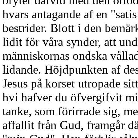
bryter därvid med den ortod
hvars antagande af en "satis
bestrider. Blott i den bemär
lidit för våra synder, att un
människornas ondska vållad
lidande. Höjdpunkten af de
Jesus på korset utropade si
hvi hafver du öfvergifvit m
tanke, som förirrade sig, me
affallit från Gud, framgår dä