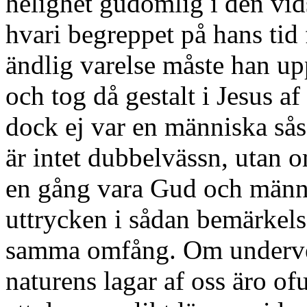
helighet gudomlig i den vid
hvari begreppet på hans tid
ändlig varelse måste han up
och tog då gestalt i Jesus af
dock ej var en människa så
är intet dubbelvässn, utan 
en gång vara Gud och männi
uttrycken i sådan bemärkelse
samma omfång. Om underverk
naturens lagar af oss äro of