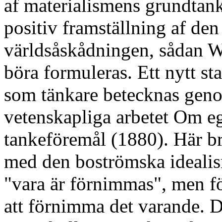
af materialismens grundtan
positiv framställning af den
världsåskådningen, sådan W
böra formuleras. Ett nytt s
som tänkare betecknas geno
vetenskapliga arbetet Om e
tankeföremål (1880). Här br
med den boströmska idealis
"vara är förnimmas", men f
att förnimma det varande. Det