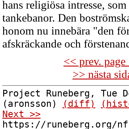
hans religiösa intresse, so
tankebanor. Den boströmska
honom nu innebära "den för
afskräckande och förstenande
<< prev. page 
>> nästa si
Project Runeberg, Tue D
(aronsson)
(diff)
(hist
Next >>
https://runeberg.org/nf