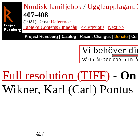
Nordisk familjebok
/
Uggleupplagan. 
407-408
(1921) Tema:
Reference
Table of Contents / Innehåll
|
<< Previous
|
Next >>
Project Runeberg
|
Catalog
|
Recent Changes
|
Donate
|
Co
Full resolution (TIFF)
-
On 
Wikner, Karl (Carl) Pontus