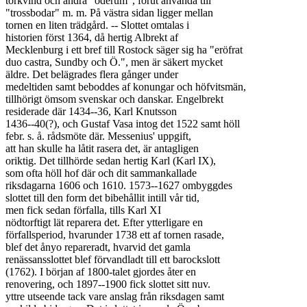
torkvind och andra "öderum", förut använda till

"trossbodar" m. m. På västra sidan ligger mellan

tornen en liten trädgård. -- Slottet omtalas i

historien först 1364, då hertig Albrekt af

Mecklenburg i ett bref till Rostock säger sig ha "eröfrat

duo castra, Sundby och Ö.", men är säkert mycket

äldre. Det belägrades flera gånger under

medeltiden samt beboddes af konungar och höfvitsmän,

tillhörigt ömsom svenskar och danskar. Engelbrekt

residerade där 1434--36, Karl Knutsson

1436--40(?), och Gustaf Vasa intog det 1522 samt höll

febr. s. å. rådsmöte där. Messenius' uppgift,

att han skulle ha låtit rasera det, är antagligen

oriktig. Det tillhörde sedan hertig Karl (Karl IX),

som ofta höll hof där och dit sammankallade

riksdagarna 1606 och 1610. 1573--1627 ombyggdes

slottet till den form det bibehållit intill vår tid,

men fick sedan förfalla, tills Karl XI

nödtorftigt lät reparera det. Efter ytterligare en

förfallsperiod, hvarunder 1738 ett af tornen rasade,

blef det ånyo repareradt, hvarvid det gamla

renässansslottet blef förvandladt till ett barockslott

(1762). I början af 1800-talet gjordes åter en

renovering, och 1897--1900 fick slottet sitt nuv.

yttre utseende tack vare anslag från riksdagen samt
