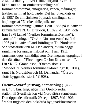
enskilda bidrag. -- Det i slottet inrymda 
Örebro

läns museum
 omfattar samlingar af

fornminnesföremål, etnografica, vapen, målningar,

textilier m. m. af högt värde. Det har utvecklats ur

de 1887 för allmänheten öppnade samlingar, som

hopbragts af "Nerikes folkspråk- och

fornminnesförening" (stiftad 1 okt. 1856 på initiativ af

kammarherre N. G. Djurklou, f. 1829, d. 1904, och

från 1878 kallad "Nerikes fornminnesförening"),

samt af föreningen "Örebro läns museum" (stiftad

1905 på initiativ af landshöfdingen Th. Nordström

och stadsarkitekten M. Dahlander), hvilka bägge

samlingar förvarades i slottet och 1 jan. 1911

sammanslogos, samtidigt som föreningarna uppgingo i

den då stiftade "Föreningen Örebro läns museum".

Litt.: K. G. Grandinson, "Örebro slott" (i

"Meddel. fr. Nerikes fornminnes-förening" II, 1901),

samt Th. Nordström och M. Dahlander, "Örebro

slotts byggnadshistoria" (1908).

Örebro--Svartå järnväg,
 normalspårig (1,435

m.), 48,5 km. lång, utgår från Örebro södra

station till Svartå station vid Nordvästra stambanan.

Den öppnades för trafik 29 sept. 1897. Vid 1906

års slut utgjorde den bokförda byggnadskostnaden
