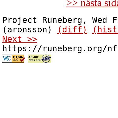
>> nästa si
Project Runeberg, Wed F
(aronsson)
(diff)
(hist
Next >>
https://runeberg.org/nf