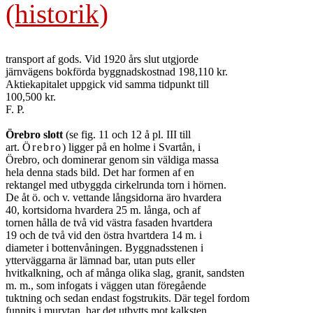
(historik)
transport af gods. Vid 1920 års slut utgjorde

järnvägens bokförda byggnadskostnad 198,110 kr.

Aktiekapitalet uppgick vid samma tidpunkt till

100,500 kr.

F. P.

Örebro slott
 (se fig. 11 och 12 å pl. III till

art. 
Örebro
) ligger på en holme i Svartån, i

Örebro, och dominerar genom sin väldiga massa

hela denna stads bild. Det har formen af en

rektangel med utbyggda cirkelrunda torn i hörnen.

De åt ö. och v. vettande långsidorna äro hvardera

40, kortsidorna hvardera 25 m. långa, och af

tornen hålla de två vid västra fasaden hvartdera

19 och de två vid den östra hvartdera 14 m. i

diameter i bottenvåningen. Byggnadsstenen i

ytterväggarna är lämnad bar, utan puts eller

hvitkalkning, och af många olika slag, granit, sandsten

m. m., som infogats i väggen utan föregående

tuktning och sedan endast fogstrukits. Där tegel fordom

funnits i murytan, har det utbytts mot kalksten,
