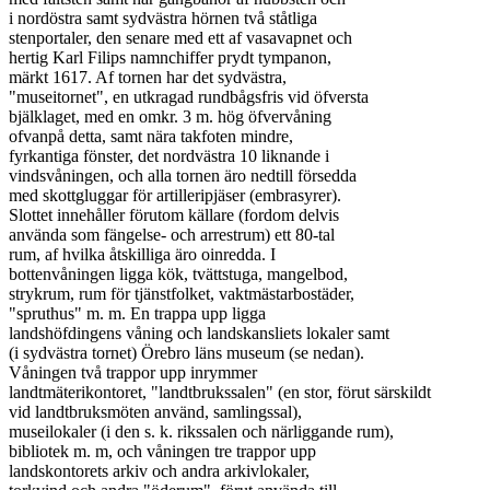
i nordöstra samt sydvästra hörnen två ståtliga

stenportaler, den senare med ett af vasavapnet och

hertig Karl Filips namnchiffer prydt tympanon,

märkt 1617. Af tornen har det sydvästra,

"museitornet", en utkragad rundbågsfris vid öfversta

bjälklaget, med en omkr. 3 m. hög öfvervåning

ofvanpå detta, samt nära takfoten mindre,

fyrkantiga fönster, det nordvästra 10 liknande i

vindsvåningen, och alla tornen äro nedtill försedda

med skottgluggar för artilleripjäser (embrasyrer).

Slottet innehåller förutom källare (fordom delvis

använda som fängelse- och arrestrum) ett 80-tal

rum, af hvilka åtskilliga äro oinredda. I

bottenvåningen ligga kök, tvättstuga, mangelbod,

strykrum, rum för tjänstfolket, vaktmästarbostäder,

"spruthus" m. m. En trappa upp ligga

landshöfdingens våning och landskansliets lokaler samt

(i sydvästra tornet) Örebro läns museum (se nedan).

Våningen två trappor upp inrymmer

landtmäterikontoret, "landtbrukssalen" (en stor, förut särskildt

vid landtbruksmöten använd, samlingssal),

museilokaler (i den s. k. rikssalen och närliggande rum),

bibliotek m. m, och våningen tre trappor upp

landskontorets arkiv och andra arkivlokaler,
