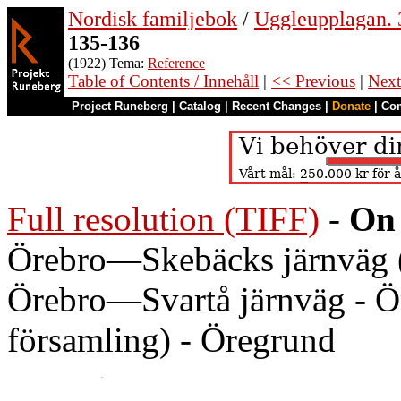
Nordisk familjebok
/
Uggleupplagan. 
135-136
(1922) Tema:
Reference
Table of Contents / Innehåll
|
<< Previous
|
Next
Project Runeberg
|
Catalog
|
Recent Changes
|
Donate
|
Co
Full resolution (TIFF)
-
On 
Örebro—Skebäcks järnväg (Ö.
Örebro—Svartå järnväg - Ör
församling) - Öregrund