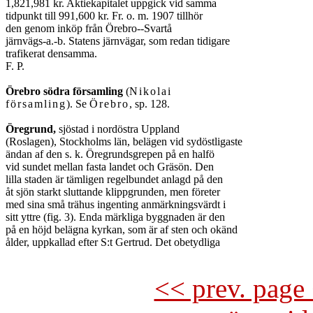
1,821,981 kr. Aktiekapitalet uppgick vid samma

tidpunkt till 991,600 kr. Fr. o. m. 1907 tillhör

den genom inköp från Örebro--Svartå

järnvägs-a.-b. Statens järnvägar, som redan tidigare

trafikerat densamma.

F. P.

Örebro södra församling
 (
Nikolai

församling
). Se 
Örebro
, sp. 128.

Öregrund,
 sjöstad i nordöstra Uppland

(Roslagen), Stockholms län, belägen vid sydöstligaste

ändan af den s. k. Öregrundsgrepen på en halfö

vid sundet mellan fasta landet och Gräsön. Den

lilla staden är tämligen regelbundet anlagd på den

åt sjön starkt sluttande klippgrunden, men företer

med sina små trähus ingenting anmärkningsvärdt i

sitt yttre (fig. 3). Enda märkliga byggnaden är den

på en höjd belägna kyrkan, som är af sten och okänd

ålder, uppkallad efter S:t Gertrud. Det obetydliga

<< prev. page 