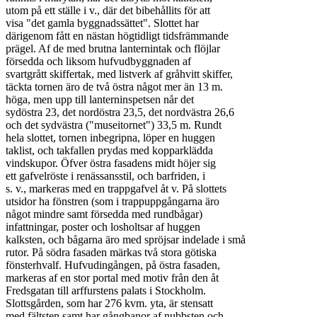
utom på ett ställe i v., där det bibehållits för att

visa "det gamla byggnadssättet". Slottet har

därigenom fått en nästan högtidligt tidsfrämmande

prägel. Af de med brutna lanternintak och flöjlar

försedda och liksom hufvudbyggnaden af

svartgrått skiffertak, med listverk af gråhvitt skiffer,

täckta tornen äro de två östra något mer än 13 m.

höga, men upp till lanterninspetsen når det

sydöstra 23, det nordöstra 23,5, det nordvästra 26,6

och det sydvästra ("museitornet") 33,5 m. Rundt

hela slottet, tornen inbegripna, löper en huggen

taklist, och takfallen prydas med kopparklädda

vindskupor. Öfver östra fasadens midt höjer sig

ett gafvelröste i renässansstil, och barfriden, i

s. v., markeras med en trappgafvel åt v. På slottets

utsidor ha fönstren (som i trappuppgångarna äro

något mindre samt försedda med rundbågar)

infattningar, poster och losholtsar af huggen

kalksten, och bågarna äro med spröjsar indelade i små

rutor. På södra fasaden märkas två stora götiska

fönsterhvalf. Hufvudingången, på östra fasaden,

markeras af en stor portal med motiv från den åt

Fredsgatan till arffurstens palats i Stockholm.

Slottsgården, som har 276 kvm. yta, är stensatt

med fältsten samt har gångbanor af nubbsten och
