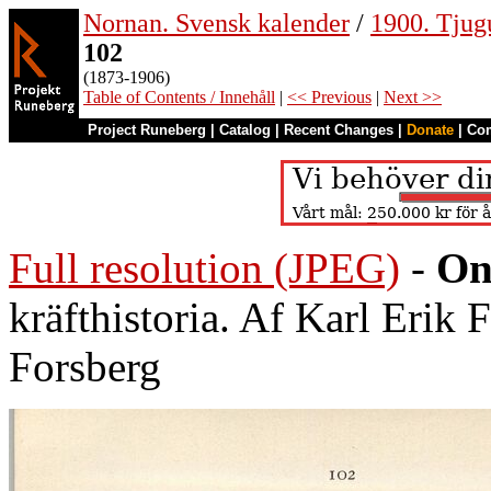
Nornan. Svensk kalender
/
1900. Tjug
102
(1873-1906)
Table of Contents / Innehåll
|
<< Previous
|
Next >>
Project Runeberg
|
Catalog
|
Recent Changes
|
Donate
|
Co
Full resolution (JPEG)
-
On
kräfthistoria. Af Karl Erik
Forsberg