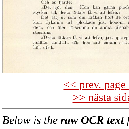
<< prev. page 
>> nästa si
Below is the
raw OCR text
f