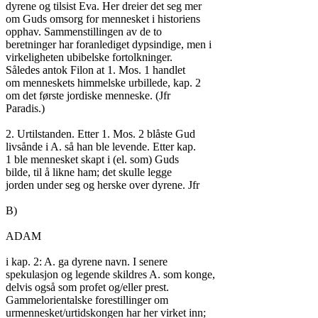
dyrene og tilsist Eva. Her dreier det seg mer

om Guds omsorg for mennesket i historiens

opphav. Sammenstillingen av de to

beretninger har foranlediget dypsindige, men i

virkeligheten ubibelske fortolkninger.

Således antok Filon at 1. Mos. 1 handlet

om menneskets himmelske urbillede, kap. 2

om det første jordiske menneske. (Jfr

Paradis.)

2. Urtilstanden. Etter 1. Mos. 2 blåste Gud

livsånde i A. så han ble levende. Etter kap.

1 ble mennesket skapt i (el. som) Guds

bilde, til å likne ham; det skulle legge

jorden under seg og herske over dyrene. Jfr

B)

ADAM

i kap. 2: A. ga dyrene navn. I senere

spekulasjon og legende skildres A. som konge,

delvis også som profet og/eller prest.

Gammelorientalske forestillinger om

urmennesket/urtidskongen har her virket inn;
