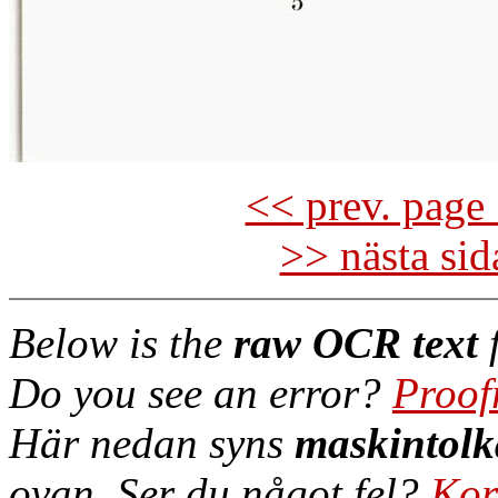
<< prev. page 
>> nästa si
Below is the
raw OCR text
f
Do you see an error?
Proof
Här nedan syns
maskintolk
ovan. Ser du något fel?
Kor