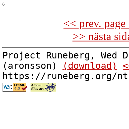
6

<< prev. page 
>> nästa si
Project Runeberg, Wed D
(aronsson)
(download)
<
https://runeberg.org/nt