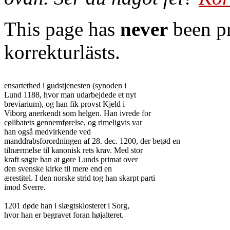
This page has
never
been pr
korrekturlästs.
ensartethed i gudstjenesten (synoden i

Lund 1188, hvor man udarbejdede et nyt

breviarium), og han fik provst Kjeld i

Viborg anerkendt som helgen. Han ivrede for

cølibatets gennemførelse, og rimeligvis var

han også medvirkende ved

manddrabsforordningen af 28. dec. 1200, der betød en

tilnærmelse til kanonisk rets krav. Med stor

kraft søgte han at gøre Lunds primat over

den svenske kirke til mere end en

ærestitel. I den norske strid tog han skarpt parti

imod Sverre.

1201 døde han i slægtsklosteret i Sorg,

hvor han er begravet foran højalteret.
