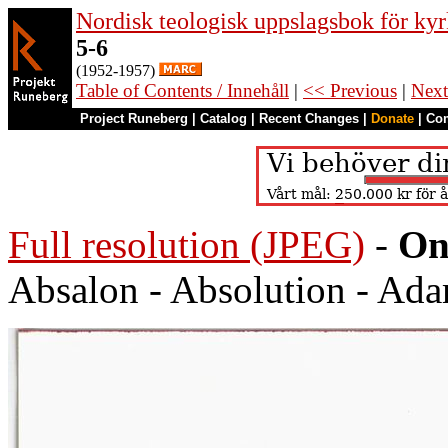
Nordisk teologisk uppslagsbok för kyr
5-6
(1952-1957)
Table of Contents / Innehåll
|
<< Previous
|
Next
Project Runeberg
|
Catalog
|
Recent Changes
|
Donate
|
Co
Full resolution (JPEG)
-
On
Absalon - Absolution - Ad