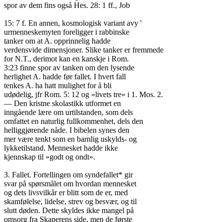
spor av dem fins også Hes. 28: 1 ff., Job

15: 7 f. En annen, kosmologisk variant avy '

urmenneskemyten foreligger i rabbinske

tanker om at A. opprinnelig hadde

verdensvide dimensjoner. Slike tanker er fremmede

for N.T., derimot kan en kanskje i Rom.

3:23 finne spor av tanken om den lysende

herlighet A. hadde før fallet. I hvert fall

tenkes A. ha hatt mulighet for å bli

udødelig, jfr Rom. 5: 12 og »livets tre» i 1. Mos. 2.

— Den kristne skolastikk utformet en

inngående lære om urtilstanden, som dels

omfattet en naturlig fullkommenhet, dels den

helliggjørende nåde. I bibelen synes den

mer være tenkt som en barnlig uskylds- og

lykketilstand. Mennesket hadde ikke

kjennskap til »godt og ondt».

3. Fallet. Fortellingen om syndefallet* gir

svar på spørsmålet om hvordan mennesket

og dets livsvilkår er blitt som de er, med

skamfølelse, lidelse, strev og besvær, og til

slutt døden. Dette skyldes ikke mangel på

omsorg fra Skaperens side, men de første
