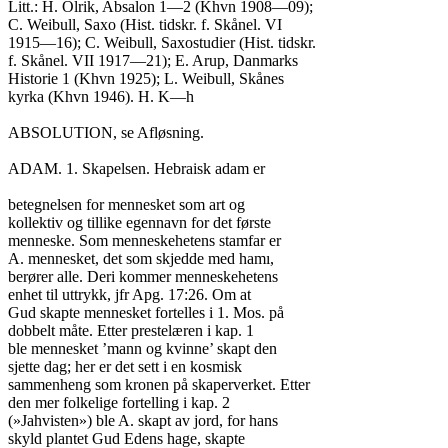
Litt.: H. Olrik, Absalon 1—2 (Khvn 1908—09);

C. Weibull, Saxo (Hist. tidskr. f. Skånel. VI

1915—16); C. Weibull, Saxostudier (Hist. tidskr.

f. Skånel. VII 1917—21); E. Arup, Danmarks

Historie 1 (Khvn 1925); L. Weibull, Skånes

kyrka (Khvn 1946). H. K—h

ABSOLUTION, se Afløsning.

ADAM. 1. Skapelsen. Hebraisk adam er

betegnelsen for mennesket som art og

kollektiv og tillike egennavn for det første

menneske. Som menneskehetens stamfar er

A. mennesket, det som skjedde med hamı,

berører alle. Deri kommer menneskehetens

enhet til uttrykk, jfr Apg. 17:26. Om at

Gud skapte mennesket fortelles i 1. Mos. på

dobbelt måte. Etter prestelæren i kap. 1

ble mennesket ’mann og kvinne’ skapt den

sjette dag; her er det sett i en kosmisk

sammenheng som kronen på skaperverket. Etter

den mer folkelige fortelling i kap. 2

(»Jahvisten») ble A. skapt av jord, for hans

skyld plantet Gud Edens hage, skapte
