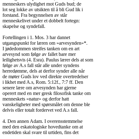
menneskers ulydighet mot Guds bud; de

lot seg lokke av utsikten til å bli Gud lik i

forstand. Fra begynnelsen av står

menneskelivet under et dobbelt fortegn:

skapelse og syndefall.

Fortellingen i 1. Mos. 3 har dannet

utgangspunkt for læren om »arvesynden»*.

I jødedommen streifes tanken om en art

arvesynd som følge av fallet bare mer

leilighetsvis (4. Esra). Paulus lærer dels at som

følge av A.s fall står alle under syndens

herredømme, dels at derfor synder alle når

de møter Guds lov ved direkte overtredelser

i likhet med A.s, Rom. 5:12f., 7:7 ff. Den

senere lære om arvesynden har gjerne

operert med en mer gresk filosofisk tanke om

menneskets »natur» og derfor hatt

vanskeligheter med spørsmålet om denne ble

delvis eller totalt fordervet ved A.s fall.

4. Den annen Adam. I overensstemmelse

med den eskatologiske hovedtanke om at

endetiden skal svare til urtiden, fins det
