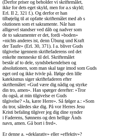
(Derfor priser og beholder vi skriftemålet,

ikke for dets eget skyld, men for a.s skyld;

Erl. II 2, 321 f.). Og derfor er han

tilbøjelig til at opfatte skriftemålet med ab s

olutionen som et sakramente. Når han

alligevel standser ved dåb og nadver som

de to sakramenter er det, fordi »boden»

»nichts anderes ist, denn Übung und Kraft

der Taufe» (Erl. 30, 371). I a. bliver Guds

tilgivelse igennem skriftefaderens ord det

enkelte menneske til del. Skriftemålet

består af to dele, syndsbekendelsen og

absolutionen, som man skal tage imod som Guds

eget ord og ikke tvivle på. Ifølge den lille

katekismus siger skriftefaderen efter

skriftemålet: »Gud være dig nådig og styrke

din tro, amen». Han spørger derefter: »Tror

du også, at min tilgivelse er Guds

tilgivelse? »Ja, kære Herre». Så følger a.: »Som

du tror, således ske dig. På vor Herres Jesu

Kristi befaling tilgiver jeg dig dine synder

i Faderens, Sønnens og den hellige Änds

navn, amen. Gå bort i fred».

Er denne a. »deklarativ» eller »effektiv»?
