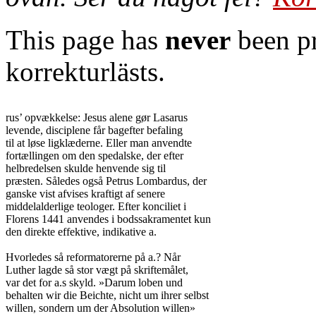
This page has
never
been pr
korrekturlästs.
rus’ opvækkelse: Jesus alene gør Lasarus

levende, disciplene får bagefter befaling

til at løse ligklæderne. Eller man anvendte

fortællingen om den spedalske, der efter

helbredelsen skulde henvende sig til

præsten. Således også Petrus Lombardus, der

ganske vist afvises kraftigt af senere

middelalderlige teologer. Efter konciliet i

Florens 1441 anvendes i bodssakramentet kun

den direkte effektive, indikative a.

Hvorledes så reformatorerne på a.? Når

Luther lagde så stor vægt på skriftemålet,

var det for a.s skyld. »Darum loben und

behalten wir die Beichte, nicht um ihrer selbst

willen, sondern um der Absolution willen»
