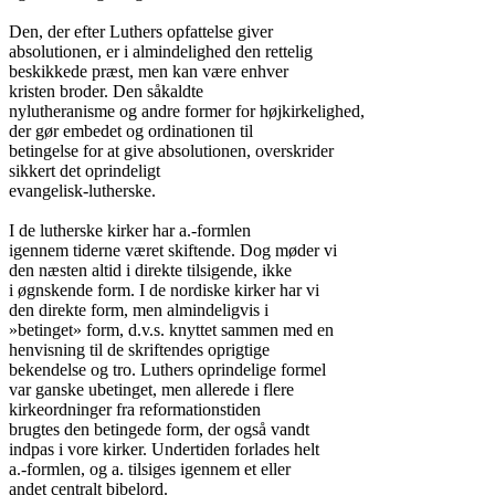
Den, der efter Luthers opfattelse giver

absolutionen, er i almindelighed den rettelig

beskikkede præst, men kan være enhver

kristen broder. Den såkaldte

nylutheranisme og andre former for højkirkelighed,

der gør embedet og ordinationen til

betingelse for at give absolutionen, overskrider

sikkert det oprindeligt

evangelisk-lutherske.

I de lutherske kirker har a.-formlen

igennem tiderne været skiftende. Dog møder vi

den næsten altid i direkte tilsigende, ikke

i øgnskende form. I de nordiske kirker har vi

den direkte form, men almindeligvis i

»betinget» form, d.v.s. knyttet sammen med en

henvisning til de skriftendes oprigtige

bekendelse og tro. Luthers oprindelige formel

var ganske ubetinget, men allerede i flere

kirkeordninger fra reformationstiden

brugtes den betingede form, der også vandt

indpas i vore kirker. Undertiden forlades helt

a.-formlen, og a. tilsiges igennem et eller

andet centralt bibelord.
