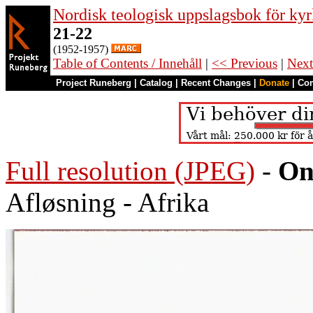
Nordisk teologisk uppslagsbok för kyr
21-22
(1952-1957)
Table of Contents / Innehåll
|
<< Previous
|
Next
Project Runeberg
|
Catalog
|
Recent Changes
|
Donate
|
Co
Full resolution (JPEG)
-
On
Afløsning - Afrika