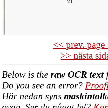
<< prev. page 
>> nästa si
Below is the
raw OCR text
f
Do you see an error?
Proof
Här nedan syns
maskintolk
ovan. Ser du något fel?
Kor