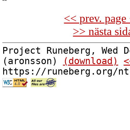
<< prev. page 
>> nästa si
Project Runeberg, Wed D
(aronsson)
(download)
<
https://runeberg.org/nt