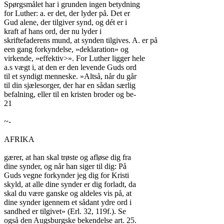
Spørgsmålet har i grunden ingen betydning

for Luther: a. er det, der lyder på. Det er

Gud alene, der tilgiver synd, og dét er i

kraft af hans ord, der nu lyder i

skriftefaderens mund, at synden tilgives. A. er på

een gang forkyndelse, »deklaration» og

virkende, »effektiv>». For Luther ligger hele

a.s vægt i, at den er den levende Guds ord

til et syndigt menneske. »Altså, når du går

til din sjælesorger, der har en sådan særlig

befalning, eller til en kristen broder og be-

21

~-

AFRIKA

gærer, at han skal trøste og afløse dig fra

dine synder, og når han siger til dig: På

Guds vegne forkynder jeg dig for Kristi

skyld, at alle dine synder er dig forladt, da

skal du være ganske og aldeles vis på, at

dine synder igennem et sådant ydre ord i

sandhed er tilgivet» (Erl. 32, 119f.). Se

også den Augsburgske bekendelse art. 25.
