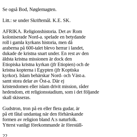
Se også Bod, Nøglemagten.

Litt.: se under Skriftemål. K.E. SK.

AFRIKA. Religionshistoria. Det av Rom

koloniserade Nord-a. spelade en betydande

roll i gamla kyrkans historia, men då

araberna på 600-talet blevo herrar i landet,

dukade de kristna snart under. En rest av den

äldsta kristna missionen är dock den

Etiopiska kristna kyrkan (jfr Etiopien) och de

kristna kopterna i Egypten (jfr Koptiska

kyrkor). Islam behärskar Nord- och Väst-a.

samt stora delar av Öst-a. Där ej

kristendomen eller islam drivit mission, råder

hedendom, ett religionsstadium, som i det följande

skall skisseras.

Gudstron, tron på en eller flera gudar, är

på ett fåtal undantag när den förhärskande

formen av religion bland A:s naturfolk.

Ytterst vanligt förekommande är föreställ-

22
