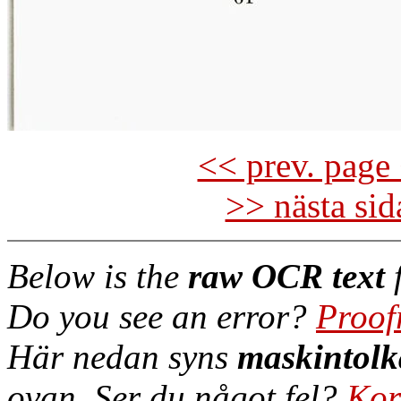
<< prev. page 
>> nästa si
Below is the
raw OCR text
f
Do you see an error?
Proof
Här nedan syns
maskintolk
ovan. Ser du något fel?
Kor