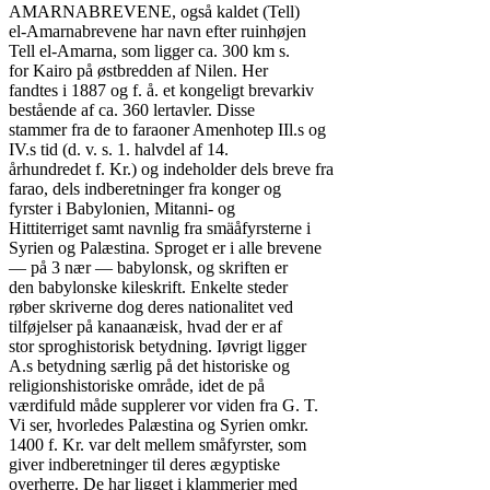
AMARNABREVENE, også kaldet (Tell)

el-Amarnabrevene har navn efter ruinhøjen

Tell el-Amarna, som ligger ca. 300 km s.

for Kairo på østbredden af Nilen. Her

fandtes i 1887 og f. å. et kongeligt brevarkiv

bestående af ca. 360 lertavler. Disse

stammer fra de to faraoner Amenhotep IIl.s og

IV.s tid (d. v. s. 1. halvdel af 14.

århundredet f. Kr.) og indeholder dels breve fra

farao, dels indberetninger fra konger og

fyrster i Babylonien, Mitanni- og

Hittiterriget samt navnlig fra smäåfyrsterne i

Syrien og Palæstina. Sproget er i alle brevene

— på 3 nær — babylonsk, og skriften er

den babylonske kileskrift. Enkelte steder

røber skriverne dog deres nationalitet ved

tilføjelser på kanaanæisk, hvad der er af

stor sproghistorisk betydning. Iøvrigt ligger

A.s betydning særlig på det historiske og

religionshistoriske område, idet de på

værdifuld måde supplerer vor viden fra G. T.

Vi ser, hvorledes Palæstina og Syrien omkr.

1400 f. Kr. var delt mellem småfyrster, som

giver indberetninger til deres ægyptiske

overherre. De har ligget i klammerier med
