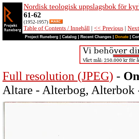
Nordisk teologisk uppslagsbok för kyr
61-62
(1952-1957)
Table of Contents / Innehåll
|
<< Previous
|
Next
Project Runeberg
|
Catalog
|
Recent Changes
|
Donate
|
Co
Full resolution (JPEG)
-
On
Altare - Alterbog, Alterbo