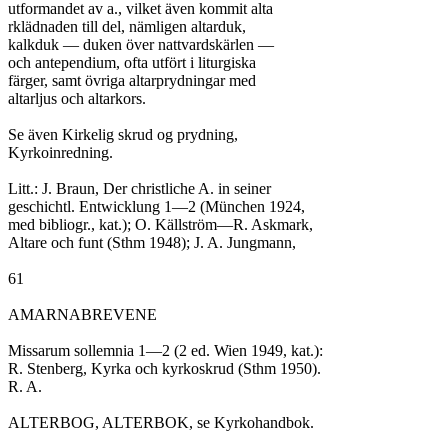
utformandet av a., vilket även kommit alta

rklädnaden till del, nämligen altarduk,

kalkduk — duken över nattvardskärlen —

och antependium, ofta utfört i liturgiska

färger, samt övriga altarprydningar med

altarljus och altarkors.

Se även Kirkelig skrud og prydning,

Kyrkoinredning.

Litt.: J. Braun, Der christliche A. in seiner

geschichtl. Entwicklung 1—2 (München 1924,

med bibliogr., kat.); O. Källström—R. Askmark,

Altare och funt (Sthm 1948); J. A. Jungmann,

61

AMARNABREVENE

Missarum sollemnia 1—2 (2 ed. Wien 1949, kat.):

R. Stenberg, Kyrka och kyrkoskrud (Sthm 1950).

R. A.

ALTERBOG, ALTERBOK, se Kyrkohandbok.
