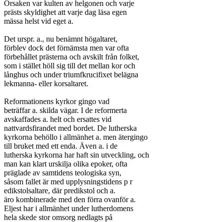
Orsaken var kulten av helgonen och varje

prästs skyldighet att varje dag läsa egen

mässa helst vid eget a.

Det urspr. a., nu benämnt högaltaret,

förblev dock det förnämsta men var ofta

förbehållet prästerna och avskilt från folket,

som i stället höll sig till det mellan kor och

långhus och under triumfkrucifixet belägna

lekmanna- eller korsaltaret.

Reformationens kyrkor gingo vad

beträffar a. skilda vägar. I de reformerta

avskaffades a. helt och ersattes vid

nattvardsfirandet med bordet. De lutherska

kyrkorna behöllo i allmänhet a. men ätergingo

till bruket med ett enda. Även a. i de

lutherska kyrkorna har haft sin utveckling, och

man kan klart urskilja olika epoker, ofta

präglade av samtidens teologiska syn,

såsom fallet är med upplysningstidens p r

edikstolsaltare, där predikstol och a.

äro kombinerade med den förra ovanför a.

Eljest har i allmänhet under lutherdomens

hela skede stor omsorg nedlagts på
