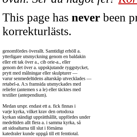
This page has
never
been pr
korrekturlästs.
genomfördes överallt. Samtidigt erhöll a.

ytterligare utsmyckning genom en baldakin

eller ett tak över a., cib orie-a., eller

genom det över a. uppskjutande ryggstycket,

prytt med målningar eller skulpturer —

varur senmedeltidens altarskåp utvecklades —

retabel-a. A:s framsida utsmyckades med

reliefer (antemen s a le) eller täcktes med

textilier (antependium).

Medan urspr. endast ett a. fick finnas i

varje kyrka, vilket krav den ortodoxa

kyrkan ständigt upprätthållit, uppfördes under

medeltiden allt flera a. i samma kyrka, så

att sidoaltarna till slut i förnäma

katedraler kunde uppgå till ett femtiotal.
