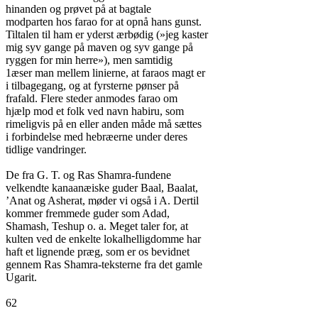
hinanden og prøvet på at bagtale

modparten hos farao for at opnå hans gunst.

Tiltalen til ham er yderst ærbødig (»jeg kaster

mig syv gange på maven og syv gange på

ryggen for min herre»), men samtidig

1æser man mellem linierne, at faraos magt er

i tilbagegang, og at fyrsterne pønser på

frafald. Flere steder anmodes farao om

hjælp mod et folk ved navn habiru, som

rimeligvis på en eller anden måde må sættes

i forbindelse med hebræerne under deres

tidlige vandringer.

De fra G. T. og Ras Shamra-fundene

velkendte kanaanæiske guder Baal, Baalat,

’Anat og Asherat, møder vi også i A. Dertil

kommer fremmede guder som Adad,

Shamash, Teshup o. a. Meget taler for, at

kulten ved de enkelte lokalhelligdomme har

haft et lignende præg, som er os bevidnet

gennem Ras Shamra-teksterne fra det gamle

Ugarit.

62
