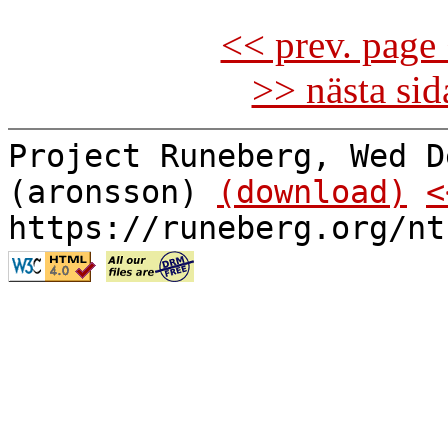
<< prev. page 
>> nästa si
Project Runeberg, Wed D
(aronsson)
(download)
<
https://runeberg.org/nt