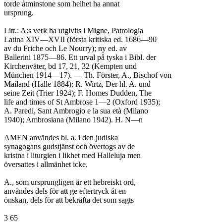
torde åtminstone som helhet ha annat

ursprung.

Litt.: A:s verk ha utgivits i Migne, Patrologia

Latina XIV—XVII (första kritiska ed. 1686—90

av du Friche och Le Nourry); ny ed. av

Ballerini 1875—86. Ett urval på tyska i Bibl. der

Kirchenväter, bd 17, 21, 32 (Kempten und

München 1914—17). — Th. Förster, A., Bischof von

Mailand (Halle 1884); R. Wirtz, Der hl. A. und

seine Zeit (Trier 1924); F. Homes Dudden, The

life and times of St Ambrose 1—2 (Oxford 1935);

A. Paredi, Sant Ambrogio e la sua età (Milano

1940); Ambrosiana (Milano 1942). H. N—n

AMEN användes bl. a. i den judiska

synagogans gudstjänst och övertogs av de

kristna i liturgien i likhet med Halleluja men

översattes i allmänhet icke.

A., som ursprungligen är ett hebreiskt ord,

användes dels för att ge eftertryck åt en

önskan, dels för att bekräfta det som sagts

3 65
