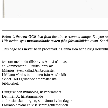
Below is the
raw OCR text
from the above scanned image. Do you se
Här nedan syns
maskintolkade texten
från faksimilbilden ovan. Ser 
This page has
never
been proofread. / Denna sida har
aldrig
korrektur
ter som med orätt tillskrivits A. må nämnas

en kommentar till Paulus’ brev av

Milarius, även kallad Ambrosiaster. —

I Milano vårdas traditionen från A. särskilt

av det 1609 grundade ambrosianska

biblioteket.

Liturgisk och hymnologisk verksamhet.

Den från A. härstammande

ambrosianska liturgien, som ännu i våra dagar

i Milano hävdar en viss särart gentemot den
