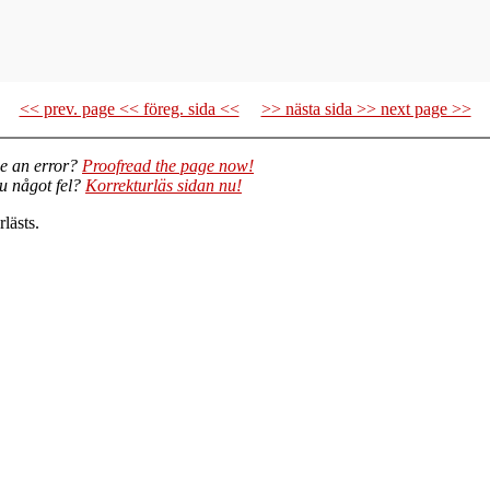
<< prev. page << föreg. sida <<
>> nästa sida >> next page >>
e an error?
Proofread the page now!
du något fel?
Korrekturläs sidan nu!
lästs.