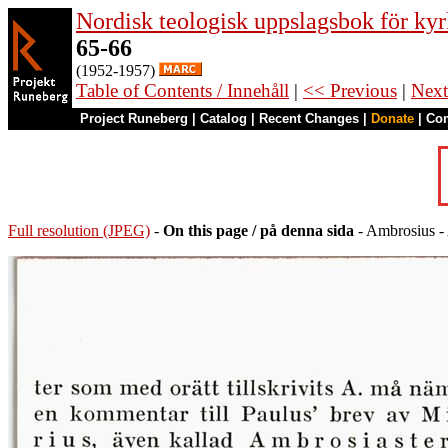
Nordisk teologisk uppslagsbok för kyr
65-66
(1952-1957)
Table of Contents / Innehåll
|
<< Previous
|
Next
Project Runeberg
|
Catalog
|
Recent Changes
|
Donate
|
Co
Full resolution (JPEG)
-
On this page / på denna sida
- Ambrosius - 