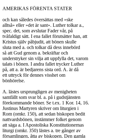
AMERIKAS FÖRENTA STATER

och kan således översättas med »ske

alltså» eller »det är sant». Luther tolkar a.,

spec. det, som avslutar Fader vår, på

tvåfaldigt sätt. I ena fallet förutsätter han, att

Kristus själv påbjudit, att bönen skulle

sluta med a. och tolkar då dess innebörd

så att Gud genom a. bekräftar och

understryker sin vilja att uppfylla det, varom

talats i bönen. I andra fallet trycker Luther

på, att a. är bedjarens sista ord. A. är då

ett uttryck för dennes visshet om

bönhörelse.

A. lästes ursprungligen av menigheten

samfällt som svar bl. a. på i gudstjänsten

förekommande böner. Se t.ex. 1 Kor. 14, 16.

Justinus Martyren skriver om liturgien i

Rom (omkr. 150), att sedan biskopen bedit

nattvardsbönen, instämmer folket genom

att säga a. I Apostoliska Konstitutionernas

liturgi (omkr. 350) lästes a. tre gånger av

församlingen, åtta av biskopen. Den gamla
