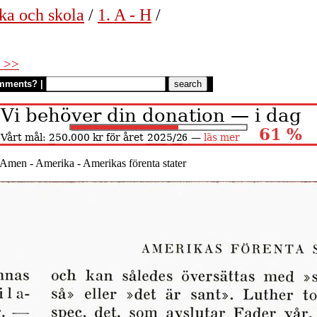
ka och skola
/
1. A - H
/
 >>
mments?
|
Amen - Amerika - Amerikas förenta stater