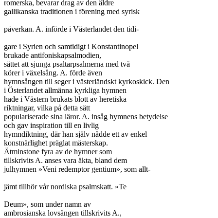
romerska, bevarar drag av den äldre

gallikanska traditionen i förening med syrisk

påverkan. A. införde i Västerlandet den tidi-

gare i Syrien och samtidigt i Konstantinopel

brukade antifoniskapsalmodien,

sättet att sjunga psaltarpsalmerna med två

körer i växelsång. A. förde även

hymnsången till seger i västerländskt kyrkoskick. Den

i Österlandet allmänna kyrkliga hymnen

hade i Västern brukats blott av heretiska

riktningar, vilka på detta sätt

populariserade sina läror. A. insåg hymnens betydelse

och gav inspiration till en livlig

hymndiktning, där han själv nådde ett av enkel

konstnärlighet präglat mästerskap.

Ätminstone fyra av de hymner som

tillskrivits A. anses vara äkta, bland dem

julhymnen »Veni redemptor gentium», som allt-

jämt tillhör vår nordiska psalmskatt. »Te

Deum», som under namn av

ambrosianska lovsången tillskrivits A.,
