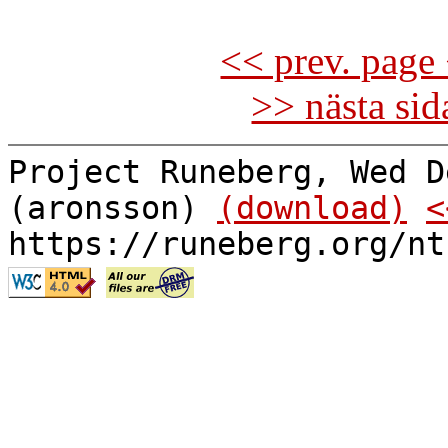
<< prev. page 
>> nästa si
Project Runeberg, Wed D
(aronsson)
(download)
<
https://runeberg.org/nt