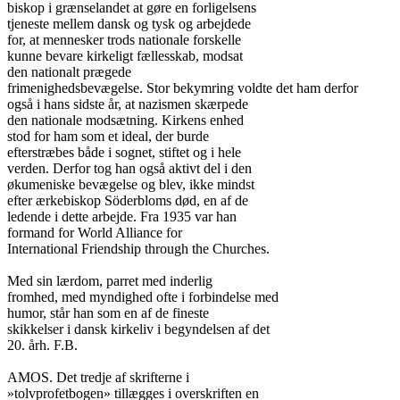
biskop i grænselandet at gøre en forligelsens

tjeneste mellem dansk og tysk og arbejdede

for, at mennesker trods nationale forskelle

kunne bevare kirkeligt fællesskab, modsat

den nationalt prægede

frimenighedsbevægelse. Stor bekymring voldte det ham derfor

også i hans sidste år, at nazismen skærpede

den nationale modsætning. Kirkens enhed

stod for ham som et ideal, der burde

efterstræbes både i sognet, stiftet og i hele

verden. Derfor tog han også aktivt del i den

økumeniske bevægelse og blev, ikke mindst

efter ærkebiskop Söderbloms død, en af de

ledende i dette arbejde. Fra 1935 var han

formand for World Alliance for

International Friendship through the Churches.

Med sin lærdom, parret med inderlig

fromhed, med myndighed ofte i forbindelse med

humor, står han som en af de fineste

skikkelser i dansk kirkeliv i begyndelsen af det

20. årh. F.B.

AMOS. Det tredje af skrifterne i

»tolvprofetbogen» tillægges i overskriften en
