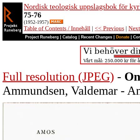
Nordisk teologisk uppslagsbok för kyr
75-76
(1952-1957)
Table of Contents / Innehåll
|
<< Previous
|
Next
Project Runeberg
|
Catalog
|
Recent Changes
|
Donate
|
Co
Full resolution (JPEG)
-
On
Ammundsen, Valdemar - A