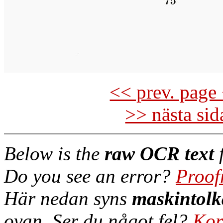
<< prev. page 
>> nästa si
Below is the
raw OCR text
f
Do you see an error?
Proof
Här nedan syns
maskintolk
ovan. Ser du något fel?
Kor