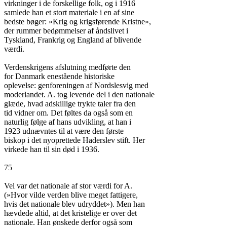
virkninger i de forskellige folk, og i 1916

samlede han et stort materiale i en af sine

bedste bøger: »Krig og krigsførende Kristne»,

der rummer bedømmelser af åndslivet i

Tyskland, Frankrig og England af blivende

værdi.

Verdenskrigens afslutning medførte den

for Danmark enestående historiske

oplevelse: genforeningen af Nordslesvig med

moderlandet. A. tog levende del i den nationale

glæde, hvad adskillige trykte taler fra den

tid vidner om. Det føltes da også som en

naturlig følge af hans udvikling, at han i

1923 udnævntes til at være den første

biskop i det nyoprettede Haderslev stift. Her

virkede han til sin død i 1936.

75

Vel var det nationale af stor værdi for A.

(»Hvor vilde verden blive meget fattigere,

hvis det nationale blev udryddet»). Men han

hævdede altid, at det kristelige er over det

nationale. Han ønskede derfor også som
