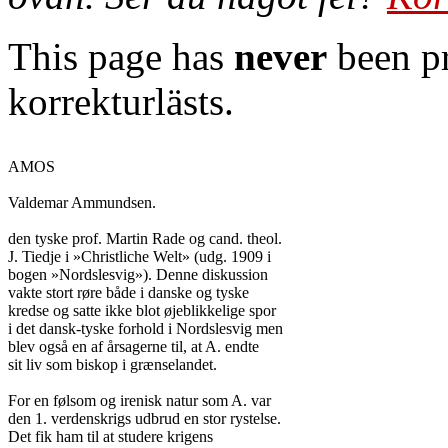
This page has
never
been pr
korrekturlästs.
AMOS

Valdemar Ammundsen.

den tyske prof. Martin Rade og cand. theol.

J. Tiedje i »Christliche Welt» (udg. 1909 i

bogen »Nordslesvig»). Denne diskussion

vakte stort røre både i danske og tyske

kredse og satte ikke blot øjeblikkelige spor

i det dansk-tyske forhold i Nordslesvig men

blev også en af årsagerne til, at A. endte

sit liv som biskop i grænselandet.

For en følsom og irenisk natur som A. var

den 1. verdenskrigs udbrud en stor rystelse.

Det fik ham til at studere krigens
