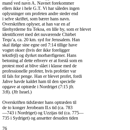
mand ved navn A. Navnet forekommer

ellers ikke i hele G.T. Vi har således ingen

oplysninger om profeten andre steder end

i selve skriftet, som bærer hans navn.

Overskriften oplyser, at han var en af

fårehyrderne fra Tekoa, en lille by, som er blevet

identificeret med det nuværende Chirbet

Tequ’a, ca. 20 km. syd for Jerusalem. Han

skal ifølge sine egne ord 7:14 tillige have

vogtet okser (hvis der ikke foreligger

tekstfejl) og dyrket morbærfigener. Hans

betoning af dette erhverv er at forstå som en

protest mod at blive slået i klasse med de

professionelle profeter, hvis profetier var

til fals for penge. Han er blevet profet, fordi

Jahve havde kaldet ham til den specielle

opgave at optræde i Nordriget (7:15 jfr.

3:8). (Jfr Israel.)

Overskriften tidsfæster hans optræden til

de to konger Jerobeam II.s tid (ca. 783

—743 i Nordriget) og Uzzijas tid (ca. 775—

735 i Sydriget) og ansætter desuden tiden

76
