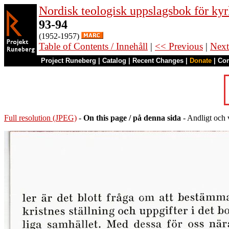
Nordisk teologisk uppslagsbok för kyr
93-94
(1952-1957)
Table of Contents / Innehåll
|
<< Previous
|
Next
Project Runeberg
|
Catalog
|
Recent Changes
|
Donate
|
Co
Full resolution (JPEG)
-
On this page / på denna sida
- Andligt och 