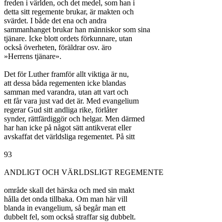
freden i världen, och det medel, som han i

detta sitt regemente brukar, är makten och

svärdet. I både det ena och andra

sammanhanget brukar han människor som sina

tjänare. Icke blott ordets förkunnare, utan

också överheten, föräldrar osv. äro

»Herrens tjänare».

Det för Luther framför allt viktiga är nu,

att dessa båda regementen icke blandas

samman med varandra, utan att vart och

ett får vara just vad det är. Med evangelium

regerar Gud sitt andliga rike, förlåter

synder, rättfärdiggör och helgar. Men därmed

har han icke på något sätt antikverat eller

avskaffat det världsliga regementet. På sitt

93

ANDLIGT OCH VÄRLDSLIGT REGEMENTE

område skall det härska och med sin makt

hålla det onda tillbaka. Om man här vill

blanda in evangelium, så begår man ett

dubbelt fel, som också straffar sig dubbelt.
