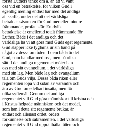
förstå Luthers tanke om a. är, att vi vant

oss vid en betraktelse, för vilken Gud i

egentlig mening endast har med det andliga

att skaffa, under det att det världsliga

betraktas såsom en för Gud mer eller mindre

främmande, profan sfär. En dylik

betraktelse är emellertid totalt främmande för

Luther. Både i det andliga och det

världsliga ha vi att göra med Guds eget regemente.

Gud släpper icke tyglarna ur sin hand på

något av dessa områden. I dem båda är det

Gud, som handlar med oss, men på olika

sätt. I det andliga regementet möter han

oss med sitt evangelium, i det världsliga

med sin lag. Men både lag och evangelium

tala om Guds vilja. Dessa båda riken eller

regementen löpa vid sidan av varandra och

äro av Gud omedelbart insatta, men för

olika syftemål. Genom det andliga

regementet vill Gud göra människor till kristna och

i Kristus helgade människor, och det medel,

som han i detta sitt regemente brukar, är

endast och allenast ordet, ordets

förkunnelse och sakramenten. I det världsliga

regementet vill Gud upprätthålla rätten och
