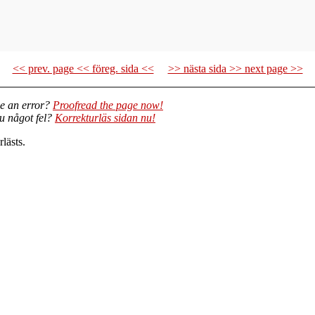
<< prev. page << föreg. sida <<
>> nästa sida >> next page >>
e an error?
Proofread the page now!
du något fel?
Korrekturläs sidan nu!
lästs.