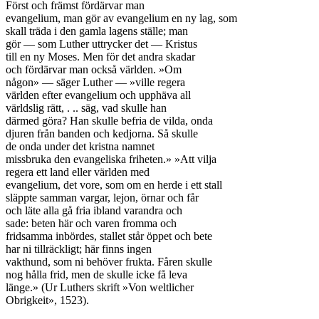
Först och främst fördärvar man

evangelium, man gör av evangelium en ny lag, som

skall träda i den gamla lagens ställe; man

gör — som Luther uttrycker det — Kristus

till en ny Moses. Men för det andra skadar

och fördärvar man också världen. »Om

någon» — säger Luther — »ville regera

världen efter evangelium och upphäva all

världslig rätt, . .. säg, vad skulle han

därmed göra? Han skulle befria de vilda, onda

djuren från banden och kedjorna. Så skulle

de onda under det kristna namnet

missbruka den evangeliska friheten.» »Att vilja

regera ett land eller världen med

evangelium, det vore, som om en herde i ett stall

släppte samman vargar, lejon, örnar och får

och läte alla gå fria ibland varandra och

sade: beten här och varen fromma och

fridsamma inbördes, stallet står öppet och bete

har ni tillräckligt; här finns ingen

vakthund, som ni behöver frukta. Fåren skulle

nog hålla frid, men de skulle icke få leva

länge.» (Ur Luthers skrift »Von weltlicher

Obrigkeit», 1523).
