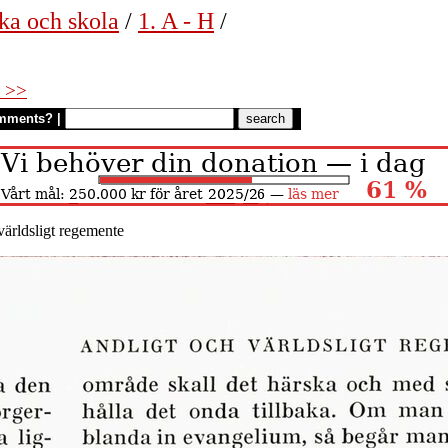
ka och skola
/
1. A - H
/
 >>
mments?
|
världsligt regemente