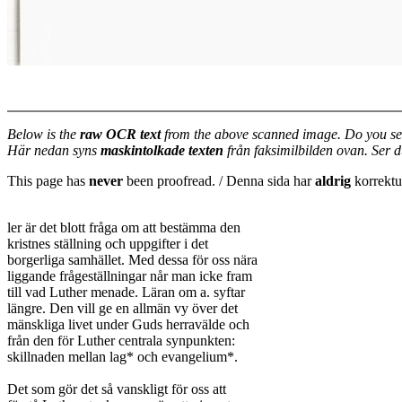
Below is the
raw OCR text
from the above scanned image. Do you se
Här nedan syns
maskintolkade texten
från faksimilbilden ovan. Ser 
This page has
never
been proofread. / Denna sida har
aldrig
korrektur
ler är det blott fråga om att bestämma den

kristnes ställning och uppgifter i det

borgerliga samhället. Med dessa för oss nära

liggande frågeställningar når man icke fram

till vad Luther menade. Läran om a. syftar

längre. Den vill ge en allmän vy över det

mänskliga livet under Guds herravälde och

från den för Luther centrala synpunkten:

skillnaden mellan lag* och evangelium*.

Det som gör det så vanskligt för oss att
