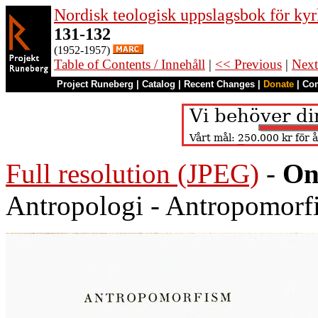
Nordisk teologisk uppslagsbok för kyr
131-132
(1952-1957)
Table of Contents / Innehåll
|
<< Previous
|
Next
Project Runeberg
|
Catalog
|
Recent Changes
|
Donate
|
Co
Full resolution (JPEG)
-
On
Antropologi - Antropomorf