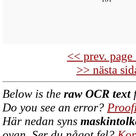
<< prev. page 
>> nästa si
Below is the
raw OCR text
f
Do you see an error?
Proof
Här nedan syns
maskintolk
ovan. Ser du något fel?
Kor