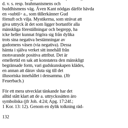
d. v. s. resp. brahmanismens och

buddhismens väg. Även Kant nödgas därför hävda

en »subtil> a., som tłillerkänner Gud

förnuft och vilja. Mystikerna, som strävat att

giva uttryck åt det som ligger bortanför alla

mänskliga föreställningar och begrepp, ha

icke heller kunnat frigöra sig från dylika

trots sina negativa bestämningar av

gudomens väsen (via negativa). Dessa

hämta i själva verket sitt innehåll från

motsvarande positiva attribut. Det är

emellertid en sak att konstatera den mänskligt

begränsade form, vari gudskunskapen klädes,

en annan att därav sluta sig till det

illusoriska innehållet i densamma. (Jfr

Feuerbach.)

För ett mera utvecklat tänkande har det

alltid stått klart att de a. uttryckssätten äro

symboliska (jfr Joh. 4:24; Apg. 17:24f.;

1 Kor. 13: 12). Genom en dylik tolkning räd-

132
