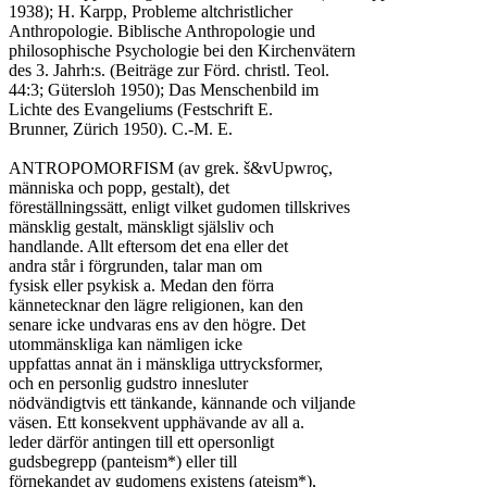
1938); H. Karpp, Probleme altchristlicher

Anthropologie. Biblische Anthropologie und

philosophische Psychologie bei den Kirchenvätern

des 3. Jahrh:s. (Beiträge zur Förd. christl. Teol.

44:3; Gütersloh 1950); Das Menschenbild im

Lichte des Evangeliums (Festschrift E.

Brunner, Zürich 1950). C.-M. E.

ANTROPOMORFISM (av grek. š&vUpwroç,

människa och popp, gestalt), det

föreställningssätt, enligt vilket gudomen tillskrives

mänsklig gestalt, mänskligt själsliv och

handlande. Allt eftersom det ena eller det

andra står i förgrunden, talar man om

fysisk eller psykisk a. Medan den förra

kännetecknar den lägre religionen, kan den

senare icke undvaras ens av den högre. Det

utommänskliga kan nämligen icke

uppfattas annat än i mänskliga uttrycksformer,

och en personlig gudstro innesluter

nödvändigtvis ett tänkande, kännande och viljande

väsen. Ett konsekvent upphävande av all a.

leder därför antingen till ett opersonligt

gudsbegrepp (panteism*) eller till

förnekandet av gudomens existens (ateism*),
