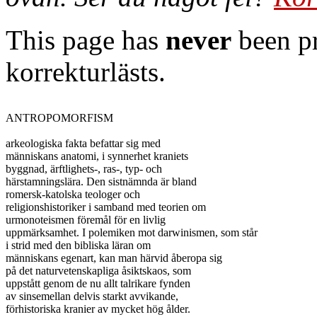
This page has
never
been pr
korrekturlästs.
ANTROPOMORFISM

arkeologiska fakta befattar sig med

människans anatomi, i synnerhet kraniets

byggnad, ärftlighets-, ras-, typ- och

härstamningslära. Den sistnämnda är bland

romersk-katolska teologer och

religionshistoriker i samband med teorien om

urmonoteismen föremål för en livlig

uppmärksamhet. I polemiken mot darwinismen, som står

i strid med den bibliska läran om

människans egenart, kan man härvid åberopa sig

på det naturvetenskapliga åsiktskaos, som

uppstått genom de nu allt talrikare fynden

av sinsemellan delvis starkt avvikande,

förhistoriska kranier av mycket hög ålder.
