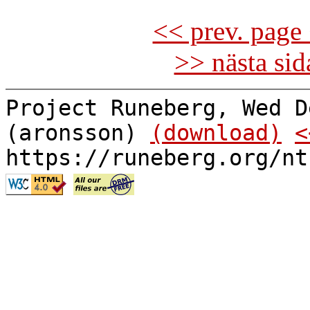
<< prev. page 
>> nästa si
Project Runeberg, Wed D
(aronsson)
(download)
<
https://runeberg.org/nt