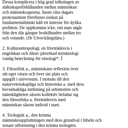
Dessa komplicera i hög grad tolkningen av

släktskapsförhållanden mellan människan

och människoaporna. Inom våra dagars

protestantism förefinnes endast på

fundamentalistiskt håll ett intresse för dylika

problem. De uppkomma icke, om man utgår

från den där gängse boskillnaden mellan tro

och vetande. (Jfr Utvecklingslära.)

2. Kulturantropologi, en företrädesvis i

engelskan och därav påverkad terminologi

vanlig beteckning för etnologi*. Í

3. Filosofisk a., människans reflexion över

sitt eget väsen och över sin plats och

uppgift i universum. I motsats till den

naturvetenskapliga och historiska a. med dess

huvudsakliga inriktning på urhistorien och

mänskligheten såsom kollektiv befattar sig

den filosofiska a. företrädesvis med

människan såsom individ i nuet.

4. Teologisk a., den kristna

människouppfattningen med dess grundval i bibeln och

senare utformning i den kristna teologien.
