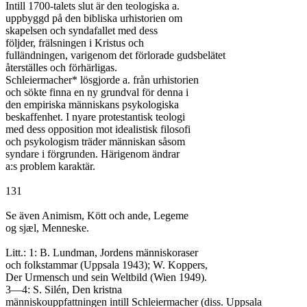
Intill 1700-talets slut är den teologiska a.

uppbyggd på den bibliska urhistorien om

skapelsen och syndafallet med dess

följder, frälsningen i Kristus och

fulländningen, varigenom det förlorade gudsbelätet

återställes och förhärligas.

Schleiermacher* lösgjorde a. från urhistorien

och sökte finna en ny grundval för denna i

den empiriska människans psykologiska

beskaffenhet. I nyare protestantisk teologi

med dess opposition mot idealistisk filosofi

och psykologism träder människan såsom

syndare i förgrunden. Härigenom ändrar

a:s problem karaktär.

131

Se även Animism, Kött och ande, Legeme

og sjæl, Menneske.

Litt.: 1: B. Lundman, Jordens människoraser

och folkstammar (Uppsala 1943); W. Koppers,

Der Urmensch und sein Weltbild (Wien 1949).

3—4: S. Silén, Den kristna

människouppfattningen intill Schleiermacher (diss. Uppsala
