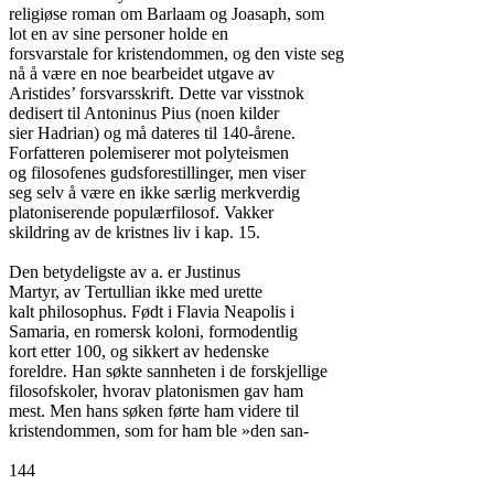
religiøse roman om Barlaam og Joasaph, som

lot en av sine personer holde en

forsvarstale for kristendommen, og den viste seg

nå å være en noe bearbeidet utgave av

Aristides’ forsvarsskrift. Dette var visstnok

dedisert til Antoninus Pius (noen kilder

sier Hadrian) og må dateres til 140-årene.

Forfatteren polemiserer mot polyteismen

og filosofenes gudsforestillinger, men viser

seg selv å være en ikke særlig merkverdig

platoniserende populærfilosof. Vakker

skildring av de kristnes liv i kap. 15.

Den betydeligste av a. er Justinus

Martyr, av Tertullian ikke med urette

kalt philosophus. Født i Flavia Neapolis i

Samaria, en romersk koloni, formodentlig

kort etter 100, og sikkert av hedenske

foreldre. Han søkte sannheten i de forskjellige

filosofskoler, hvorav platonismen gav ham

mest. Men hans søken førte ham videre til

kristendommen, som for ham ble »den san-

144
