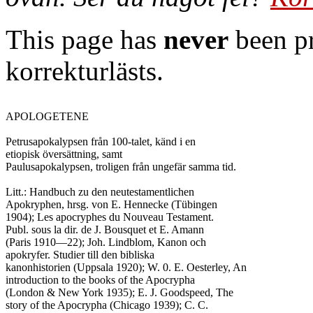
This page has
never
been pr
korrekturlästs.
APOLOGETENE

Petrusapokalypsen från 100-talet, känd i en

etiopisk översättning, samt

Paulusapokalypsen, troligen från ungefär samma tid.

Litt.: Handbuch zu den neutestamentlichen

Apokryphen, hrsg. von E. Hennecke (Tübingen

1904); Les apocryphes du Nouveau Testament.

Publ. sous la dir. de J. Bousquet et E. Amann

(Paris 1910—22); Joh. Lindblom, Kanon och

apokryfer. Studier till den bibliska

kanonhistorien (Uppsala 1920); W. 0. E. Oesterley, An

introduction to the books of the Apocrypha

(London & New York 1935); E. J. Goodspeed, The

story of the Apocrypha (Chicago 1939); C. C.
