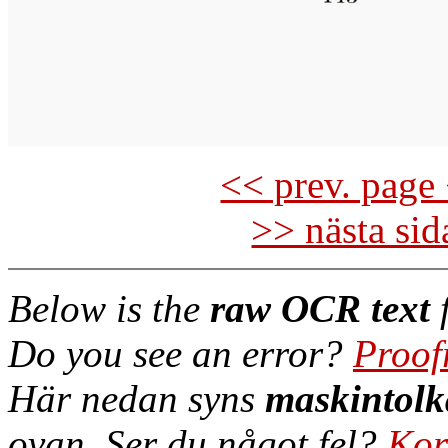
<< prev. page 
>> nästa si
Below is the
raw OCR text
f
Do you see an error?
Proof
Här nedan syns
maskintolk
ovan. Ser du något fel?
Kor