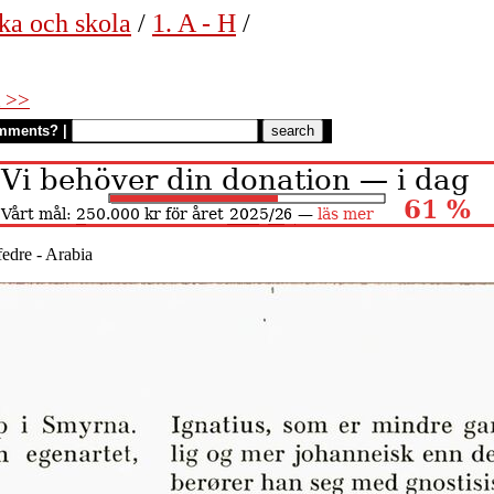
ka och skola
/
1. A - H
/
 >>
mments?
|
fedre - Arabia