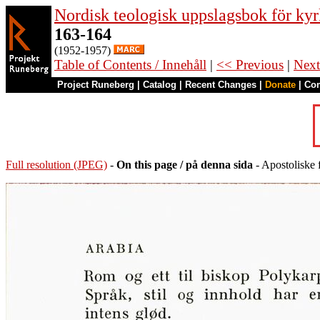
Nordisk teologisk uppslagsbok för kyr
163-164
(1952-1957)
Table of Contents / Innehåll
|
<< Previous
|
Next
Project Runeberg
|
Catalog
|
Recent Changes
|
Donate
|
Co
Full resolution (JPEG)
-
On this page / på denna sida
- Apostoliske 