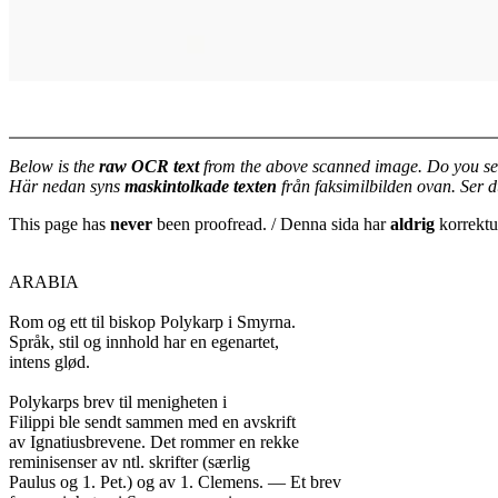
Below is the
raw OCR text
from the above scanned image. Do you se
Här nedan syns
maskintolkade texten
från faksimilbilden ovan. Ser 
This page has
never
been proofread. / Denna sida har
aldrig
korrektur
ARABIA

Rom og ett til biskop Polykarp i Smyrna.

Språk, stil og innhold har en egenartet,

intens glød.

Polykarps brev til menigheten i

Filippi ble sendt sammen med en avskrift

av Ignatiusbrevene. Det rommer en rekke

reminisenser av ntl. skrifter (særlig

Paulus og 1. Pet.) og av 1. Clemens. — Et brev
