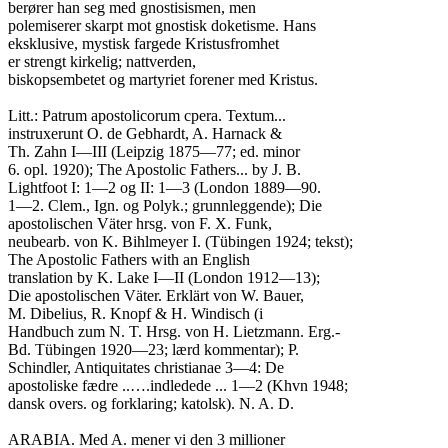
berører han seg med gnostisismen, men

polemiserer skarpt mot gnostisk doketisme. Hans

eksklusive, mystisk fargede Kristusfromhet

er strengt kirkelig; nattverden,

biskopsembetet og martyriet forener med Kristus.

Litt.: Patrum apostolicorum cpera. Textum...

instruxerunt O. de Gebhardt, A. Harnack &

Th. Zahn I—III (Leipzig 1875—77; ed. minor

6. opl. 1920); The Apostolic Fathers... by J. B.

Lightfoot I: 1—2 og II: 1—3 (London 1889—90.

1—2. Clem., Ign. og Polyk.; grunnleggende); Die

apostolischen Väter hrsg. von F. X. Funk,

neubearb. von K. Bihlmeyer I. (Tübingen 1924; tekst);

The Apostolic Fathers with an English

translation by K. Lake I—II (London 1912—13);

Die apostolischen Väter. Erklärt von W. Bauer,

M. Dibelius, R. Knopf & H. Windisch (i

Handbuch zum N. T. Hrsg. von H. Lietzmann. Erg.-

Bd. Tübingen 1920—23; lærd kommentar); P.

Schindler, Antiquitates christianae 3—4: De

apostoliske fædre ..….indledede ... 1—2 (Khvn 1948;

dansk overs. og forklaring; katolsk). N. A. D.

ARABIA. Med A. mener vi den 3 millioner
