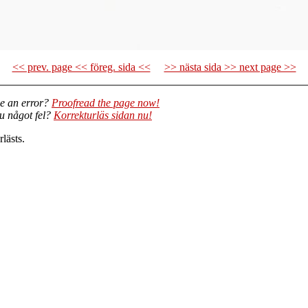
<< prev. page << föreg. sida <<
>> nästa sida >> next page >>
e an error?
Proofread the page now!
du något fel?
Korrekturläs sidan nu!
lästs.