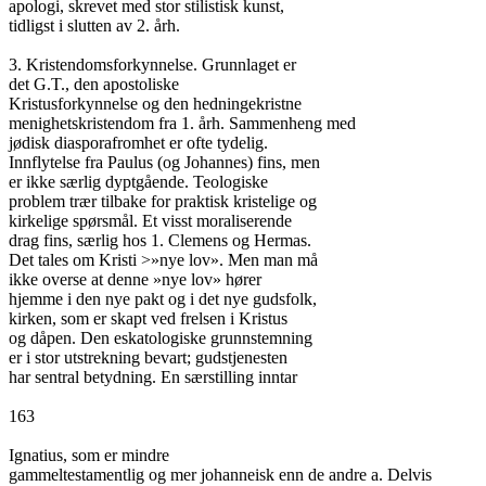
apologi, skrevet med stor stilistisk kunst,

tidligst i slutten av 2. årh.

3. Kristendomsforkynnelse. Grunnlaget er

det G.T., den apostoliske

Kristusforkynnelse og den hedningekristne

menighetskristendom fra 1. årh. Sammenheng med

jødisk diasporafromhet er ofte tydelig.

Innflytelse fra Paulus (og Johannes) fins, men

er ikke særlig dyptgående. Teologiske

problem trær tilbake for praktisk kristelige og

kirkelige spørsmål. Et visst moraliserende

drag fins, særlig hos 1. Clemens og Hermas.

Det tales om Kristi >»nye lov». Men man må

ikke overse at denne »nye lov» hører

hjemme i den nye pakt og i det nye gudsfolk,

kirken, som er skapt ved frelsen i Kristus

og dåpen. Den eskatologiske grunnstemning

er i stor utstrekning bevart; gudstjenesten

har sentral betydning. En særstilling inntar

163

Ignatius, som er mindre

gammeltestamentlig og mer johanneisk enn de andre a. Delvis
