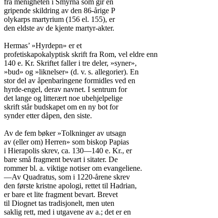
fra menigheten i Smyrna som gir en

gripende skildring av den 86-årige P

olykarps martyrium (156 el. 155), er

den eldste av de kjente martyr-akter.

Hermas’ »Hyrdepn» er et

profetiskapokalyptisk skrift fra Rom, vel eldre enn

140 e. Kr. Skriftet faller i tre deler, »syner»,

»bud» og »liknelser» (d. v. s. allegorier). En

stor del av åpenbaringene formidles ved en

hyrde-engel, derav navnet. I sentrum for

det lange og litterært noe ubehjelpelige

skrift står budskapet om en ny bot for

synder etter dåpen, den siste.

Av de fem bøker »Tolkninger av utsagn

av (eller om) Herren» som biskop Papias

i Hierapolis skrev, ca. 130—140 e. Kr., er

bare små fragment bevart i sitater. De

rommer bl. a. viktige notiser om evangeliene.

—Av Quadratus, som i 1220-årene skrev

den første kristne apologi, rettet til Hadrian,

er bare et lite fragment bevart. Brevet

til Diognet tas tradisjonelt, men uten

saklig rett, med i utgavene av a.; det er en
