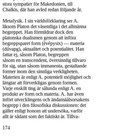
stora sympatier för Makedonien, till

Chalkis, där han avled redan följande år.

Metafysik. I sin världsförklaring ser A.

liksom Platon det väsentliga i det allmänna

begreppet. Han förmildrar dock den

platonska dualismen genom att införa

begreppsparet form (èvépysix) — materia

(dúvapg), aktualitet och potentialitet. Han

fattar ej, såsom Platon, begreppen

såsom en transcendent, översinnlig tillvaro

för sig, utan såsom immanenta, gestaltande

former inom den sinnliga verkligheten.

Materien är enligt A. potentiell möjlighet och

längtar att förverkligas genom formen.

Varje enskilt ting är sålunda enligt A. en

produkt av form och materia. A. har även

infört utvecklingens och ändamäålsorsakens

begrepp i den filosofiska diskussionen: det

gäller enligt honom att undersöka, varför

allt är sådant som det faktiskt är. Tillva-

174
