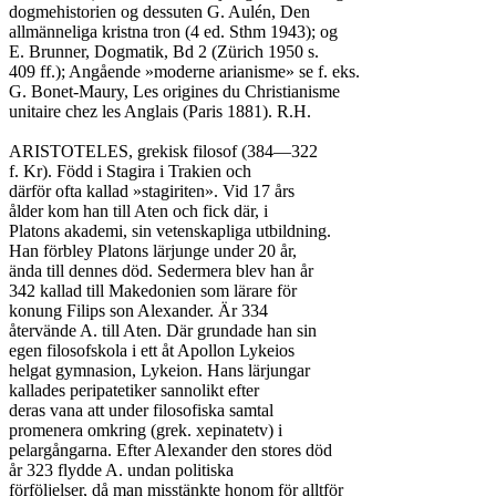
dogmehistorien og dessuten G. Aulén, Den

allmänneliga kristna tron (4 ed. Sthm 1943); og

E. Brunner, Dogmatik, Bd 2 (Zürich 1950 s.

409 ff.); Angående »moderne arianisme» se f. eks.

G. Bonet-Maury, Les origines du Christianisme

unitaire chez les Anglais (Paris 1881). R.H.

ARISTOTELES, grekisk filosof (384—322

f. Kr). Född i Stagira i Trakien och

därför ofta kallad »stagiriten». Vid 17 års

ålder kom han till Aten och fick där, i

Platons akademi, sin vetenskapliga utbildning.

Han förbley Platons lärjunge under 20 år,

ända till dennes död. Sedermera blev han år

342 kallad till Makedonien som lärare för

konung Filips son Alexander. Är 334

återvände A. till Aten. Där grundade han sin

egen filosofskola i ett åt Apollon Lykeios

helgat gymnasion, Lykeion. Hans lärjungar

kallades peripatetiker sannolikt efter

deras vana att under filosofiska samtal

promenera omkring (grek. xepinatetv) i

pelargångarna. Efter Alexander den stores död

år 323 flydde A. undan politiska

förföljelser, då man misstänkte honom för alltför
