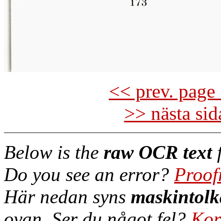
<< prev. page 
>> nästa si
Below is the
raw OCR text
f
Do you see an error?
Proof
Här nedan syns
maskintolk
ovan. Ser du något fel?
Kor