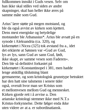
fullkommen innsikt i Guds vesen. Selv om

han ikke skal stilles ved siden av andre

skapninger, skal han heller ikke æres på

samme måte som Gud.

Arius’ lære støtte på megen motstand, og

ble da også avvist av kirken som kjetteri.

Dens mest energiske og betydelige

motstander ble Athanasius*. Arius ble avsatt på en

synode i Aleksandria (ca. 320), og

kirkemøtet i Nicea (325) tok avstand fra a., idet

det erklærte at Sønnen var »Gud av Gud,

lys av lys, sann Gud av sann Gud, født,

ikke skapt, av samme vesen som Faderen».

Den ble så definitivt forkastet på

kirkemøtet i Konstantinopel i 381, men hadde

lenge atskillig tilslutning blant

germanerne, og som kristologisk grunntype betraktet

har den hatt sine talsmenn i senere tider

også, overalt hvor man ser Kristus som

et mellomvesen mellom Gud og mennesket.

Kirken gjorde rett i å avvise a. Den

arianske kristologi stemmer ikke med N.T.s

Kristus-forkynnelse. Dette følger enda ikke

uten videre av at a. er subordinatiansk.
