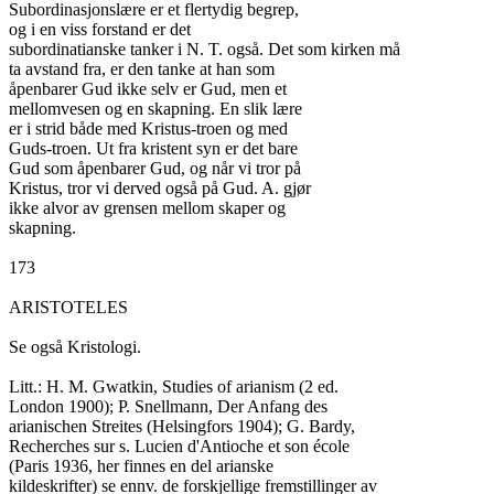
Subordinasjonslære er et flertydig begrep,

og i en viss forstand er det

subordinatianske tanker i N. T. også. Det som kirken må

ta avstand fra, er den tanke at han som

åpenbarer Gud ikke selv er Gud, men et

mellomvesen og en skapning. En slik lære

er i strid både med Kristus-troen og med

Guds-troen. Ut fra kristent syn er det bare

Gud som åpenbarer Gud, og når vi tror på

Kristus, tror vi derved også på Gud. A. gjør

ikke alvor av grensen mellom skaper og

skapning.

173

ARISTOTELES

Se også Kristologi.

Litt.: H. M. Gwatkin, Studies of arianism (2 ed.

London 1900); P. Snellmann, Der Anfang des

arianischen Streites (Helsingfors 1904); G. Bardy,

Recherches sur s. Lucien d'Antioche et son école

(Paris 1936, her finnes en del arianske

kildeskrifter) se ennv. de forskjellige fremstillinger av
