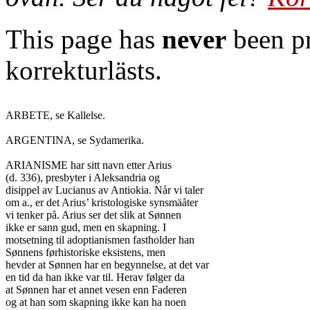
This page has
never
been pr
korrekturlästs.
ARBETE, se Kallelse.

ARGENTINA, se Sydamerika.

ARIANISME har sitt navn etter Arius

(d. 336), presbyter i Aleksandria og

disippel av Lucianus av Antiokia. Når vi taler

om a., er det Arius’ kristologiske synsmäåter

vi tenker på. Arius ser det slik at Sønnen

ikke er sann gud, men en skapning. I

motsetning til adoptianismen fastholder han

Sønnens førhistoriske eksistens, men

hevder at Sønnen har en begynnelse, at det var

en tid da han ikke var til. Herav følger da

at Sønnen har et annet vesen enn Faderen

og at han som skapning ikke kan ha noen
