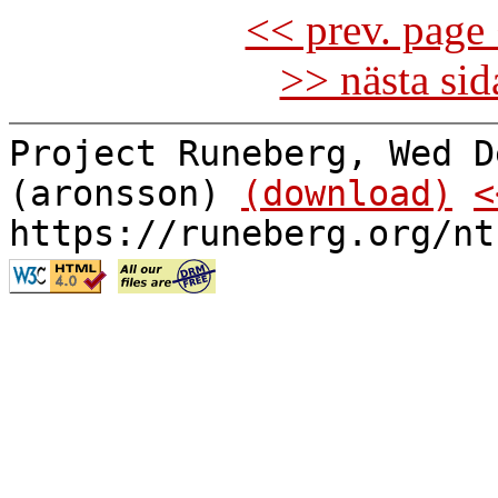
<< prev. page 
>> nästa si
Project Runeberg, Wed D
(aronsson)
(download)
<
https://runeberg.org/nt