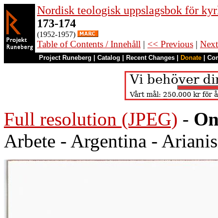
Nordisk teologisk uppslagsbok för kyr
173-174
(1952-1957)
Table of Contents / Innehåll
|
<< Previous
|
Next
Project Runeberg
|
Catalog
|
Recent Changes
|
Donate
|
Co
Full resolution (JPEG)
-
On
Arbete - Argentina - Arianis