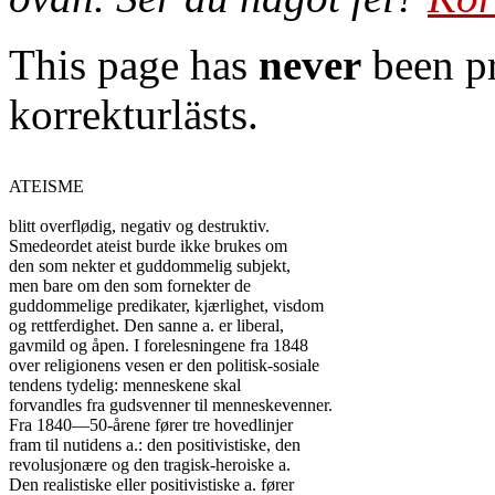
This page has
never
been pr
korrekturlästs.
ATEISME

blitt overflødig, negativ og destruktiv.

Smedeordet ateist burde ikke brukes om

den som nekter et guddommelig subjekt,

men bare om den som fornekter de

guddommelige predikater, kjærlighet, visdom

og rettferdighet. Den sanne a. er liberal,

gavmild og åpen. I forelesningene fra 1848

over religionens vesen er den politisk-sosiale

tendens tydelig: menneskene skal

forvandles fra gudsvenner til menneskevenner.

Fra 1840—50-årene fører tre hovedlinjer

fram til nutidens a.: den positivistiske, den

revolusjonære og den tragisk-heroiske a.

Den realistiske eller positivistiske a. fører
