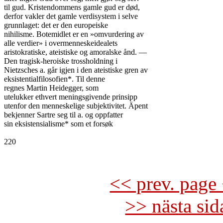
til gud. Kristendommens gamle gud er død,

derfor vakler det gamle verdisystem i selve

grunnlaget: det er den europeiske

nihilisme. Botemidlet er en »omvurdering av

alle verdier» i overmenneskeidealets

aristokratiske, ateistiske og amoralske ånd. —

Den tragisk-heroiske trossholdning i

Nietzsches a. går igjen i den ateistiske gren av

eksistentialfilosofien*. Til denne

regnes Martin Heidegger, som

utelukker ethvert meningsgivende prinsipp

utenfor den menneskelige subjektivitet. Äpent

bekjenner Sartre seg til a. og oppfatter

sin eksistensialisme* som et forsøk

220

<< prev. page 
>> nästa si