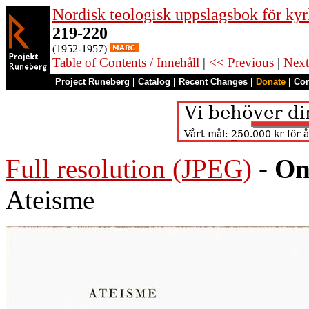
Nordisk teologisk uppslagsbok för kyr
219-220
(1952-1957)
Table of Contents / Innehåll
|
<< Previous
|
Next
Project Runeberg
|
Catalog
|
Recent Changes
|
Donate
|
Co
Full resolution (JPEG)
-
On
Ateisme