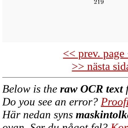
<< prev. page 
>> nästa si
Below is the
raw OCR text
f
Do you see an error?
Proof
Här nedan syns
maskintolk
ovan. Ser du något fel?
Kor