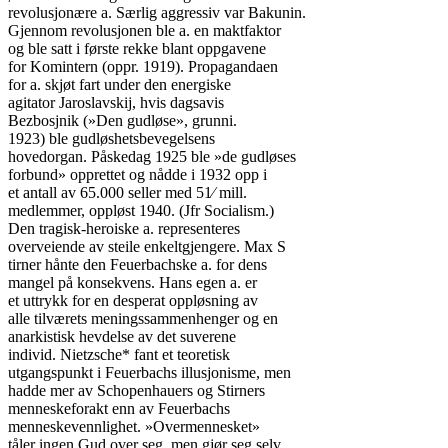
revolusjonære a. Særlig aggressiv var Bakunin.

Gjennom revolusjonen ble a. en maktfaktor

og ble satt i første rekke blant oppgavene

for Komintern (oppr. 1919). Propagandaen

for a. skjøt fart under den energiske

agitator Jaroslavskij, hvis dagsavis

Bezbosjnik (»Den gudløse», grunni.

1923) ble gudløshetsbevegelsens

hovedorgan. Påskedag 1925 ble »de gudløses

forbund» opprettet og nådde i 1932 opp i

et antall av 65.000 seller med 51⁄ mill.

medlemmer, oppløst 1940. (Jfr Socialism.)

Den tragisk-heroiske a. representeres

overveiende av steile enkeltgjengere. Max S

tirner hånte den Feuerbachske a. for dens

mangel på konsekvens. Hans egen a. er

et uttrykk for en desperat oppløsning av

alle tilværets meningssammenhenger og en

anarkistisk hevdelse av det suverene

individ. Nietzsche* fant et teoretisk

utgangspunkt i Feuerbachs illusjonisme, men

hadde mer av Schopenhauers og Stirners

menneskeforakt enn av Feuerbachs

menneskevennlighet. »Overmennesket»

tåler ingen Gud over seg, men gjør seg selv
