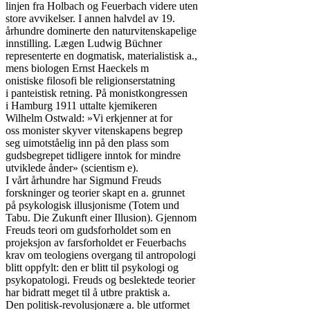
linjen fra Holbach og Feuerbach videre uten

store avvikelser. I annen halvdel av 19.

århundre dominerte den naturvitenskapelige

innstilling. Lægen Ludwig Büchner

representerte en dogmatisk, materialistisk a.,

mens biologen Ernst Haeckels m

onistiske filosofi ble religionserstatning

i panteistisk retning. På monistkongressen

i Hamburg 1911 uttalte kjemikeren

Wilhelm Ostwald: »Vi erkjenner at for

oss monister skyver vitenskapens begrep

seg uimotståelig inn på den plass som

gudsbegrepet tidligere inntok for mindre

utviklede ånder» (scientism e).

I vårt århundre har Sigmund Freuds

forskninger og teorier skapt en a. grunnet

på psykologisk illusjonisme (Totem und

Tabu. Die Zukunft einer Illusion). Gjennom

Freuds teori om gudsforholdet som en

projeksjon av farsforholdet er Feuerbachs

krav om teologiens overgang til antropologi

blitt oppfylt: den er blitt til psykologi og

psykopatologi. Freuds og beslektede teorier

har bidratt meget til å utbre praktisk a.

Den politisk-revolusjonære a. ble utformet
