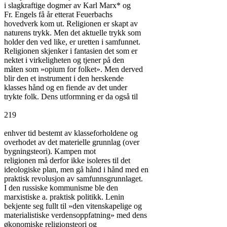
i slagkraftige dogmer av Karl Marx* og

Fr. Engels få år etterat Feuerbachs

hovedverk kom ut. Religionen er skapt av

naturens trykk. Men det aktuelle trykk som

holder den ved like, er uretten i samfunnet.

Religionen skjenker i fantasien det som er

nektet i virkeligheten og tjener på den

måten som »opium for folket». Men derved

blir den et instrument i den herskende

klasses hånd og en fiende av det under

trykte folk. Dens utformning er da også til

219

enhver tid bestemt av klasseforholdene og

overhodet av det materielle grunnlag (over

bygningsteori). Kampen mot

religionen må derfor ikke isoleres til det

ideologiske plan, men gå hånd i hånd med en

praktisk revolusjon av samfunnsgrunnlaget.

I den russiske kommunisme ble den

marxistiske a. praktisk politikk. Lenin

bekjente seg fullt til »den vitenskapelige og

materialistiske verdensoppfatning» med dens

økonomiske religionsteori og
