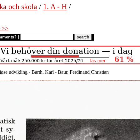
ka och skola
/
1. A - H
/
 >>
mments?
|
iøse udvikling - Barth, Karl - Baur, Ferdinand Christian