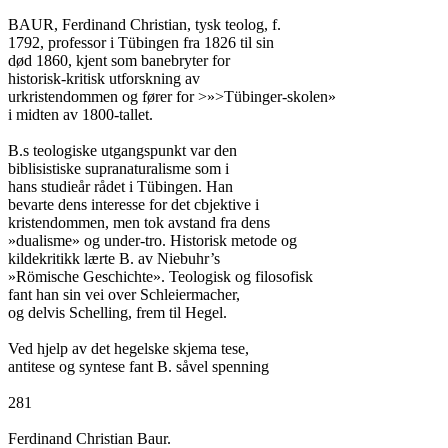
BAUR, Ferdinand Christian, tysk teolog, f.

1792, professor i Tübingen fra 1826 til sin

død 1860, kjent som banebryter for

historisk-kritisk utforskning av

urkristendommen og fører for >»>Tübinger-skolen»

i midten av 1800-tallet.

B.s teologiske utgangspunkt var den

biblisistiske supranaturalisme som i

hans studieår rådet i Tübingen. Han

bevarte dens interesse for det cbjektive i

kristendommen, men tok avstand fra dens

»dualisme» og under-tro. Historisk metode og

kildekritikk lærte B. av Niebuhr’s

»Römische Geschichte». Teologisk og filosofisk

fant han sin vei over Schleiermacher,

og delvis Schelling, frem til Hegel.

Ved hjelp av det hegelske skjema tese,

antitese og syntese fant B. såvel spenning

281

Ferdinand Christian Baur.
