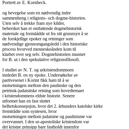
Portrett av E. Kornbeck.

og bevegelse som en nødvendig indre

sammenheng i religions- och dogme-historien.

Uten selv å trekke fram nye kilder,

behersket han et omfattende dogmehistorisk

materiale og formäådde ut fra sitt grunnsyn å se

de forskjellige epoker og retninger som

nødvendige gjennomgangsledd i den historiske

process hvorved menneskeånden kom til

klarhet over seg selv. Dogmehistorien munnet

for B. ut i den spekulative religionsfilosofi.

I studiet av N. T. og urkristendommoen

innledet B. en ny epoke. Undersøkelse av

partivesenet i Korint fikk ham til å se

motsetningen mellom den paulinske og den

petrinsk-judaistiske retning som hovedtemaet

i kristendommens eldste historie. Senere

utformet han en fast sluttet

helhetskonsepsjon, hvor det 2. århundres katolske kirke

fremtrådte som syntesen, hvor

motsetningen mellom judaisme og paulinisme var

overvunnet. I den ur-apostoliske kristendom var

det kristne prinsipp bare fastholdt innenfor
