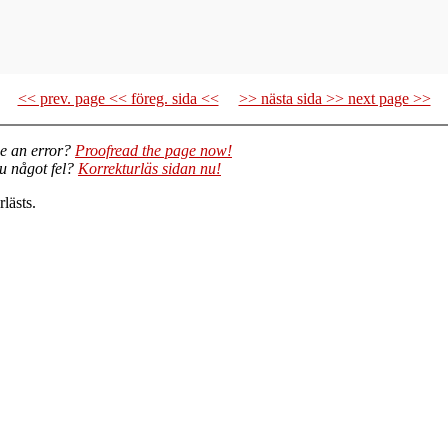
<< prev. page << föreg. sida <<
>> nästa sida >> next page >>
e an error?
Proofread the page now!
du något fel?
Korrekturläs sidan nu!
lästs.