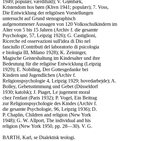
1949; populær, værdifuld); V. Grønbæk,

Kristendom hos børn (Khvn 1941; populær); 7. Voss,

Die Entwicklung der religiösen Vorstellungen

untersucht auf Grund stenographisch

aufgenommener Aussagen von 120 Volksschulkindern im

Alter von 5 bis 15 Jahren (Archiv f. die gesamte

Psychologie, 57, Leipzig 1926); G. Castiglioni,

Ricerche ed osservazioni sull'idea di Dio nel

fanciullo (Contributi del laboratorio di psicologia

e biologia III, Milano 1928); K. Zeininger,

Magische Geisteshaltung im Kindesalter und ihre

Bedeutung für die religiöse Entwicklung (Leipzig

1929); E. Nobiling, Der Gottesgedanke bei

Kindern und Jugendlichen (Archiv f.

Religionspsychologie 4, Leipzig 1929; hovedarbejde); A.

Bolley, Gebetsstimmung und Gebet (Düsseldorf

1930; katolsk); J. Piaget, Le jugement moral

chez l'enfant (Paris 1932); P. Vogel, Ein Beitrag

zur Religionspsychologie des Kindes (Archiv f.

die gesamte Psychologie, 96, Leipzig 1936); D.

P. Chaplin, Children and religion (New York

1948); G. W. Allport, The individual and his

religion (New York 1950, pp. 28—30). V. G.

BARTH, Karl, se Dialektisk teologi.
