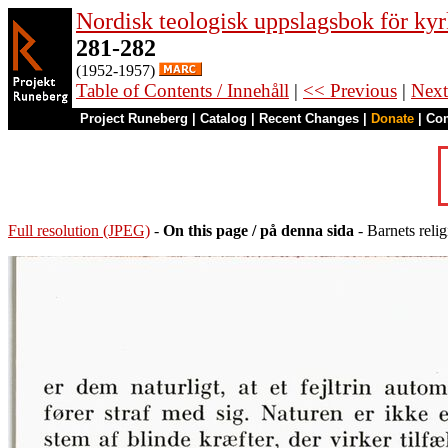
Nordisk teologisk uppslagsbok för kyr
281-282
(1952-1957)
Table of Contents / Innehåll
|
<< Previous
|
Next
Project Runeberg
|
Catalog
|
Recent Changes
|
Donate
|
Co
Full resolution (JPEG)
-
On this page / på denna sida
- Barnets relig