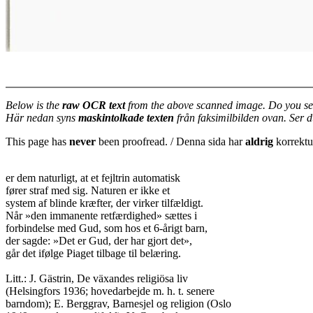
Below is the
raw OCR text
from the above scanned image. Do you se
Här nedan syns
maskintolkade texten
från faksimilbilden ovan. Ser 
This page has
never
been proofread. / Denna sida har
aldrig
korrektur
er dem naturligt, at et fejltrin automatisk

fører straf med sig. Naturen er ikke et

system af blinde kræfter, der virker tilfældigt.

Når »den immanente retfærdighed» sættes i

forbindelse med Gud, som hos et 6-årigt barn,

der sagde: »Det er Gud, der har gjort det»,

går det ifølge Piaget tilbage til belæring.

Litt.: J. Gästrin, De växandes religiösa liv

(Helsingfors 1936; hovedarbejde m. h. t. senere

barndom); E. Berggrav, Barnesjel og religion (Oslo
