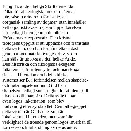
Enligt B. är den heliga Skrift den enda

källan för all teologisk kunskap. Den är

inte, såsom ortodoxin förutsatte, en

oorganisk samling av dogmer, utan innehåller

»ett organiskt system», som uppenbarelsen

har nedlagt i den genom de bibliska

författarnas »teopneusti». Den kristne

teologens uppgift är att upptäcka och framställa

detta system, och han förmår detta endast

genom »pneumatisk» exeges, d. v. s. om

han själv är upplyst av den helige Ande.

Den historiska och filologiska exegesen

fattar endast Skriftens yttre och mänskliga

sida. — Huvudtanken i det bibliska

systemet ser B. i förbindelsen mellan skapelse-

och frälsningsekonomin. Gud har i

skapelsen nedlagt sin härlighet för att den skall

utvecklas till hans ära. Detta syfte tjänar

även logos’ inkarnation, som blev

nödvändig efter syndafallet. Centralbegreppet i

detta system är Guds rike, som är

lokaliserat till himmelen, men som blir

verklighet i de troende genom logos inverkan till

förnyelse och fulländning av deras ande,
