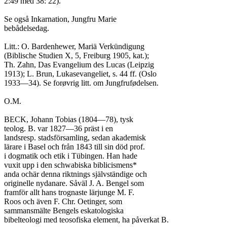
2:49 med 38: 22).

Se også Inkarnation, Jungfru Marie

bebådelsedag.

Litt.: O. Bardenhewer, Mariä Verkündigung

(Biblische Studien X, 5, Freiburg 1905, kat.);

Th. Zahn, Das Evangelium des Lucas (Leipzig

1913); L. Brun, Lukasevangeliet, s. 44 ff. (Oslo

1933—34). Se forøvrig litt. om Jungfrufødelsen.

O.M.

BECK, Johann Tobias (1804—78), tysk

teolog. B. var 1827—36 präst i en

landsresp. stadsförsamling, sedan akademisk

lärare i Basel och från 1843 till sin död prof.

i dogmatik och etik i Tübingen. Han hade

vuxit upp i den schwabiska biblicismens*

anda ochär denna riktnings självständige och

originelle nydanare. Såväl J. A. Bengel som

framför allt hans trognaste lärjunge M. F.

Roos och även F. Chr. Oetinger, som

sammansmälte Bengels eskatologiska

bibelteologi med teosofiska element, ha påverkat B.
