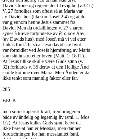
Davids trone og regjere der til evig tid (v.32 f.).

V. 27 fortolkes som oftest så at Maria var

av Davids hus (likesom Josef 2:4) og at det

var gjennom henne Jesus stammet fra

David. Men da ordstillingen v. 27 snarere

synes å kreve forbindelse av êf oïxov Aav

(av Davids hus), med Josef, må vi vel etter

Lukas forstå b. så at Jesu davidiske byrd

var formidlet ved Josefs hjemføring av Maria

som sin hustru etter loven (Matt. 1: 18 ff.).

At Jesus tillike skulle være Guds sønn (v.

32) forklares v. 35 derav at den Hellige Änd

skulle komme over Maria. Men Ånden er da

ikke tenkt som mannlig faktor eller far,

285

BECK

men som skaperisk kraft, frembringeren

både av åndelig og legemlig liv (sml. 1. Mos.

1:2). At Jesus kalles Guds sønn betyr da

ikke bare at han er Messias, men danner

forutsetningen for han messianitet (sml.
