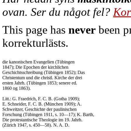
ovan. Ser du något fel?
Kor
This page has
never
been pr
korrekturlästs.
die kanonischen Evangelien (Tübingen

1847); Die Epochen der kirchlichen

Geschichtsschreibung (Tübingen 1852); Das

Christentum und die christl. Kirche der drei

ersten Jahrh. (Tübingen 1853; senere ed.

1860 og 1863).

Litt.: G. Fraedrich, F. C. B. (Gotha 1909);

E. Schneider, F. C. B. (München 1909); A.

Schweitzer, Geschichte der paulinischen

Forschung (Tübingen 1911, s. 10—17); K. Barth,

Die protestantische Theologie im 19. Jahrh.

(Zürich 1947, s. 450—58). N. A. D.
