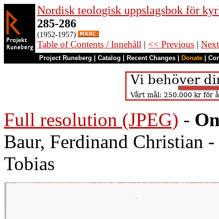
Nordisk teologisk uppslagsbok för kyr
285-286
(1952-1957)
Table of Contents / Innehåll
|
<< Previous
|
Next
Project Runeberg
|
Catalog
|
Recent Changes
|
Donate
|
Co
Full resolution (JPEG)
-
On
Baur, Ferdinand Christian 
Tobias