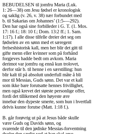
BEBUDELSEN til jomfru Maria (Luk.

1: 26—38) om Jesu fødsel er kronologisk

og saklig (v. 26, v. 38) nær forbundet med

b. til Sakarias om Johannes’ (1:5-—292).

Den har også sine forbilleder i G. T. (1. Mos.

17: 16 f.; 18: 10 f.; Dom. 13:2 ff.; 1. Sam.

1:17). I alle disse tilfelle dreier det seg om

fødselen av en sønn med et særegent

frelseshistorisk kall, men her blir det gitt til

gifte menn eller kvinner som på forhånd

forgjeves hadde bedt om avkom. Maria

derimot var jomfru og ennå kun trolovet,

derfor står b. til henne i en særstilling: hun

blir kalt til på absolutt underfull måte å bli

mor til Messias, Guds sønn. Det var et kall

som ikke bare forutsatte hennes frivillighet,

men også krevet det største personlige offer,

fordi det tillikemed den høyeste ære

innebar den dypeste smerte, som hun i hvertfall

delvis kunne forutse (Matt. 1:18 f.).

B. går forøvrig ut på at Jesus både skulle

være Guds og Davids sønn, og

svarende til den jødiske Messias-forventning

dveler den særlig ved at han skal arve
