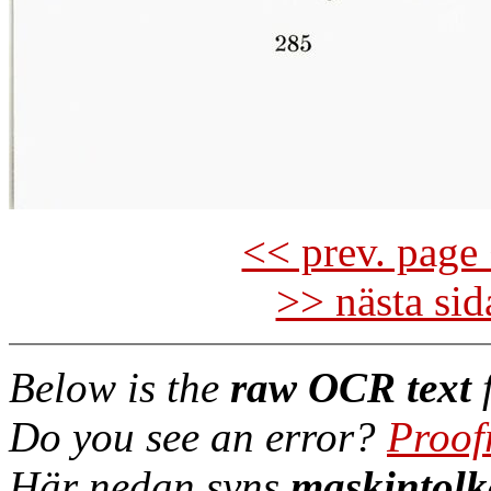
<< prev. page 
>> nästa si
Below is the
raw OCR text
f
Do you see an error?
Proof
Här nedan syns
maskintolk