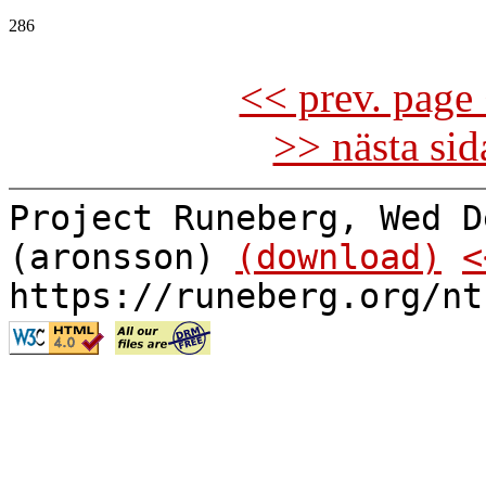
286

<< prev. page 
>> nästa si
Project Runeberg, Wed D
(aronsson)
(download)
<
https://runeberg.org/nt