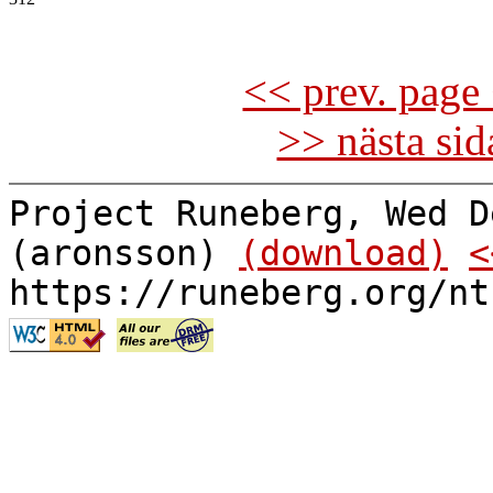
<< prev. page 
>> nästa si
Project Runeberg, Wed D
(aronsson)
(download)
<
https://runeberg.org/nt