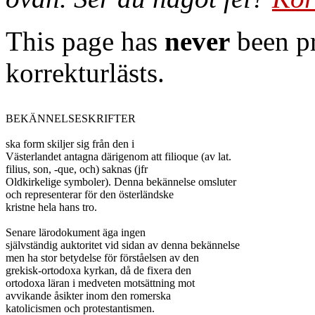
This page has
never
been pr
korrekturlästs.
BEKÄNNELSESKRIFTER

ska form skiljer sig från den i

Västerlandet antagna därigenom att filioque (av lat.

filius, son, -que, och) saknas (jfr

Oldkirkelige symboler). Denna bekännelse omsluter

och representerar för den österländske

kristne hela hans tro.

Senare lärodokument äga ingen

självständig auktoritet vid sidan av denna bekännelse

men ha stor betydelse för förståelsen av den

grekisk-ortodoxa kyrkan, då de fixera den

ortodoxa läran i medveten motsättning mot

avvikande åsikter inom den romerska

katolicismen och protestantismen.
