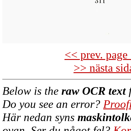
<< prev. page 
>> nästa si
Below is the
raw OCR text
f
Do you see an error?
Proof
Här nedan syns
maskintolk
ovan. Ser du något fel?
Kor