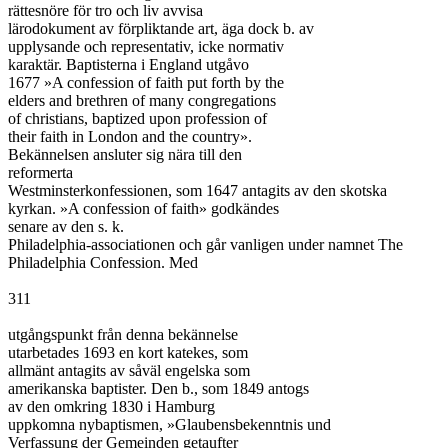
rättesnöre för tro och liv avvisa

lärodokument av förpliktande art, äga dock b. av

upplysande och representativ, icke normativ

karaktär. Baptisterna i England utgåvo

1677 »A confession of faith put forth by the

elders and brethren of many congregations

of christians, baptized upon profession of

their faith in London and the country».

Bekännelsen ansluter sig nära till den

reformerta

Westminsterkonfessionen, som 1647 antagits av den skotska

kyrkan. »A confession of faith» godkändes

senare av den s. k.

Philadelphia-associationen och går vanligen under namnet The

Philadelphia Confession. Med

311

utgångspunkt från denna bekännelse

utarbetades 1693 en kort katekes, som

allmänt antagits av såväl engelska som

amerikanska baptister. Den b., som 1849 antogs

av den omkring 1830 i Hamburg

uppkomna nybaptismen, »Glaubensbekenntnis und

Verfassung der Gemeinden getaufter
