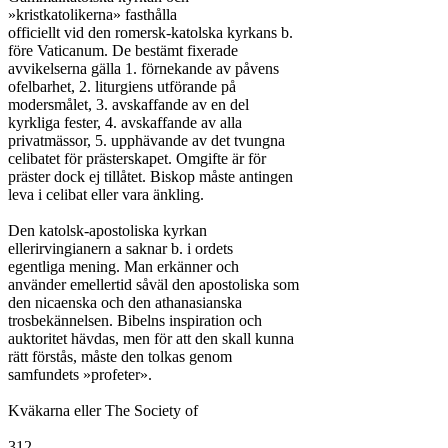
»kristkatolikerna» fasthålla

officiellt vid den romersk-katolska kyrkans b.

före Vaticanum. De bestämt fixerade

avvikelserna gälla 1. förnekande av påvens

ofelbarhet, 2. liturgiens utförande på

modersmålet, 3. avskaffande av en del

kyrkliga fester, 4. avskaffande av alla

privatmässor, 5. upphävande av det tvungna

celibatet för prästerskapet. Omgifte är för

präster dock ej tillåtet. Biskop måste antingen

leva i celibat eller vara änkling.

Den katolsk-apostoliska kyrkan

ellerirvingianern a saknar b. i ordets

egentliga mening. Man erkänner och

använder emellertid såväl den apostoliska som

den nicaenska och den athanasianska

trosbekännelsen. Bibelns inspiration och

auktoritet hävdas, men för att den skall kunna

rätt förstås, måste den tolkas genom

samfundets »profeter».

Kväkarna eller The Society of

312
