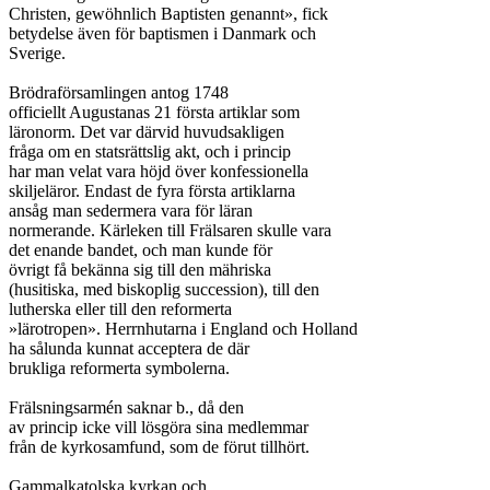
Christen, gewöhnlich Baptisten genannt», fick

betydelse även för baptismen i Danmark och

Sverige.

Brödraförsamlingen antog 1748

officiellt Augustanas 21 första artiklar som

läronorm. Det var därvid huvudsakligen

fråga om en statsrättslig akt, och i princip

har man velat vara höjd över konfessionella

skiljeläror. Endast de fyra första artiklarna

ansåg man sedermera vara för läran

normerande. Kärleken till Frälsaren skulle vara

det enande bandet, och man kunde för

övrigt få bekänna sig till den mähriska

(husitiska, med biskoplig succession), till den

lutherska eller till den reformerta

»lärotropen». Herrnhutarna i England och Holland

ha sålunda kunnat acceptera de där

brukliga reformerta symbolerna.

Frälsningsarmén saknar b., då den

av princip icke vill lösgöra sina medlemmar

från de kyrkosamfund, som de förut tillhört.

Gammalkatolska kyrkan och
