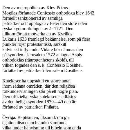
Den av metropoliten av Kiev Petrus

Mogilas författade Confessio orthodoxa blev 1643

formellt sanktionerad av samtliga

patriarker och upptogs av Peter den store i den

ryska kyrkoordningen av år 1721. Den

tillkom för att motverka en av Kyrillos

Lukaris 1633 framlagd bekännelse, som på flera

punkter röjer protestantiskt, särskilt

kalvinskt inflytande. Vidare bör nämnas den

på synoden i Jerusalem 1572 antagna Aspis

orthodoxias (rättrogenhetens sköld), till

vilken fogades den s. k. Confessio Dosithei,

författad av patriarkeni Jerusalem Dositheus.

Katekeser ha uppstått i ett större antal

inom sådana områden, där den religiösa

folkundervisningen står på ett högre plan.

Den officiella ryska katekesen stadfästes

av den heliga synoden 1839—49 och är

författad av patriarken Philaret.

Övriga. Baptism en, liksom k o n g r

egationalismen och andra samfund,

vilka under hänvisning till bibeln som enda
