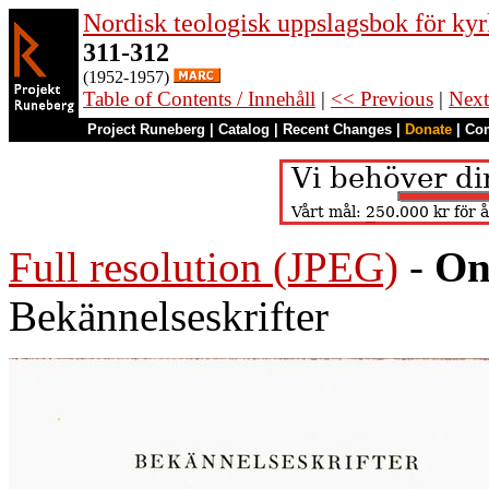
Nordisk teologisk uppslagsbok för kyr
311-312
(1952-1957)
Table of Contents / Innehåll
|
<< Previous
|
Next
Project Runeberg
|
Catalog
|
Recent Changes
|
Donate
|
Co
Full resolution (JPEG)
-
On
Bekännelseskrifter