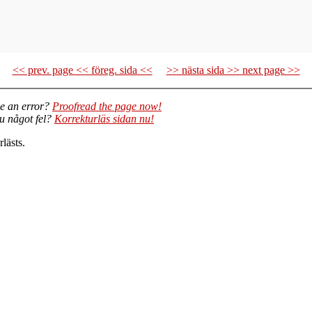
<< prev. page << föreg. sida <<
>> nästa sida >> next page >>
e an error?
Proofread the page now!
du något fel?
Korrekturläs sidan nu!
lästs.