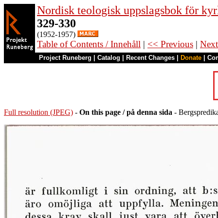
Nordisk teologisk uppslagsbok för kyr
329-330
(1952-1957)
Table of Contents / Innehåll
|
<< Previous
|
Next
Project Runeberg
|
Catalog
|
Recent Changes
|
Donate
|
Co
Full resolution (JPEG)
-
On this page / på denna sida
- Bergspredik