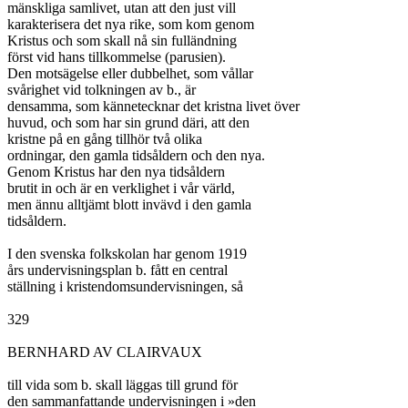
mänskliga samlivet, utan att den just vill

karakterisera det nya rike, som kom genom

Kristus och som skall nå sin fulländning

först vid hans tillkommelse (parusien).

Den motsägelse eller dubbelhet, som vållar

svårighet vid tolkningen av b., är

densamma, som kännetecknar det kristna livet över

huvud, och som har sin grund däri, att den

kristne på en gång tillhör två olika

ordningar, den gamla tidsåldern och den nya.

Genom Kristus har den nya tidsåldern

brutit in och är en verklighet i vår värld,

men ännu alltjämt blott invävd i den gamla

tidsåldern.

I den svenska folkskolan har genom 1919

års undervisningsplan b. fått en central

ställning i kristendomsundervisningen, så

329

BERNHARD AV CLAIRVAUX

till vida som b. skall läggas till grund för

den sammanfattande undervisningen i »den
