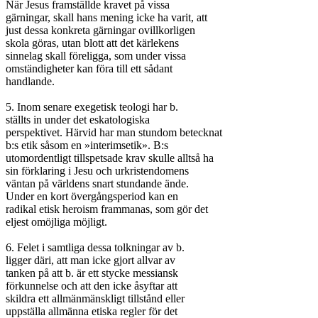
När Jesus framställde kravet på vissa

gärningar, skall hans mening icke ha varit, att

just dessa konkreta gärningar ovillkorligen

skola göras, utan blott att det kärlekens

sinnelag skall föreligga, som under vissa

omständigheter kan föra till ett sådant

handlande.

5. Inom senare exegetisk teologi har b.

ställts in under det eskatologiska

perspektivet. Härvid har man stundom betecknat

b:s etik såsom en »interimsetik». B:s

utomordentligt tillspetsade krav skulle alltså ha

sin förklaring i Jesu och urkristendomens

väntan på världens snart stundande ände.

Under en kort övergångsperiod kan en

radikal etisk heroism frammanas, som gör det

eljest omöjliga möjligt.

6. Felet i samtliga dessa tolkningar av b.

ligger däri, att man icke gjort allvar av

tanken på att b. är ett stycke messiansk

förkunnelse och att den icke åsyftar att

skildra ett allmänmänskligt tillstånd eller

uppställa allmänna etiska regler för det
