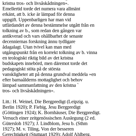
kristna tros- och livsåskådningen».

Emellertid torde det numera vara allmänt

erkänt, att b. icke är lämpad för denna

uppgift. Uppenbarligen har man vid

utfärdandet av denna bestämmelse utgått från en

tolkning av b., som redan den gången var

antikverad och vars ohållbarhet de senaste

decenniernas forskning ännu tydligare

ådagalagt. Utan tvivel kan man med

utgångspunkt från en korrekt tolkning av b. vinna

en teologiskt riktig bild av det kristna

budskapets innebörd, men däremot torde det

pedagogiskt stöta på de största

vanskligheter att på denna grundval meddela »en

efter barnaålderns mottaglighet och behov

lämpad sammanfattning av den kristna `

tros- och livsåskådningen».

Litt.: H. Weinel, Die Bergpredigt (Leipzig. u.

Berlin 1920); P. Fiebig, Jesu Bergpredigt

(Göttingen 1924); K. Bornhäuser, Die Bergpredigt.

Versuch einer zeitgenössischen Auslegung (2 ed.

Gütersloh 1927); J. Lindblom, Jesu b. (Sthm

1927); M. v. Tiling, Von der besseren

Gerechtigkeit (Stuttgart 1929); Adolf Ahlberg,
