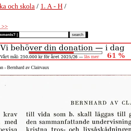
ka och skola
/
1. A - H
/
 >>
mments?
|
an - Bernhard av Clairvaux