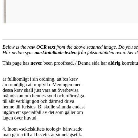
Below is the
raw OCR text
from the above scanned image. Do you se
Här nedan syns
maskintolkade texten
från faksimilbilden ovan. Ser 
This page has
never
been proofread. / Denna sida har
aldrig
korrektur
är fullkomligt i sin ordning, att b:s krav

äro omöjliga att uppfylla. Meningen med

dessa krav skall just vara att överbevisa

människan om hennes synd och oförmåga

till allt verkligt gott och därmed driva

henne till Kristus. B. skulle sålunda endast

utgöra ett specialfall av det som gäller om

lagen över huvud.

4. Inom »sekelskiftets teologi» hänvisade

man gärna till att b:s etik är sinnelagsetik.
