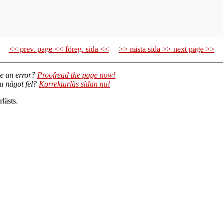
<< prev. page << föreg. sida <<
>> nästa sida >> next page >>
e an error?
Proofread the page now!
du något fel?
Korrekturläs sidan nu!
lästs.