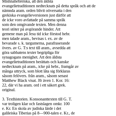
Mishnahebreiska, att den äldsta

evangelietraditionen nedtecknats på detta språk och att de

nämnda aram. orden blivit oöversatta i den

grekiska evangelieversionen just därför att

de icke voro avfattade på samma språk

som den omgivande texten. Men denna

teori stöter på avgörande hinder. Att

gemene man på Jesu tid icke förstod hebr.

men talade aram., bevisas t. ex. av de

bevarade s. k. targumerna, parafraserande

övers. av G. T:s text till aram., avsedda att

göra sabbatens texter begripliga för

synagogans menighet. Att den äldsta

evangelietraditionen berättats och kanske

nedtecknats på aram., icke på hebr., framgår av

många uttryck, som blott låta sig förklaras

såsom felövers. från aram., såsom senast

Matthew Black visat. Jfr även 1. Kor. 16:

22, där vi ha aram. ord i ett säkert grek.

original.

3. Texthistorien. Konsonanttexten till G. T.

var troligen klar och fastslagen omkr. 100

e. Kr. En skola av judiska lärde i det

galileiska Tiberias på 8—900-talen e. Kr., de
