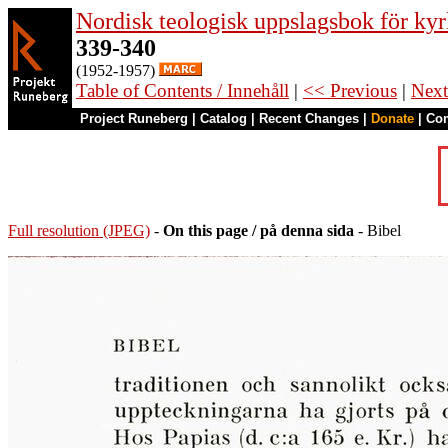
Nordisk teologisk uppslagsbok för kyr
339-340
(1952-1957)
Table of Contents / Innehåll
|
<< Previous
|
Next
Project Runeberg
|
Catalog
|
Recent Changes
|
Donate
|
Co
Full resolution (JPEG)
-
On this page / på denna sida
- Bibel