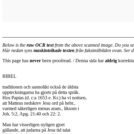
Below is the
raw OCR text
from the above scanned image. Do you se
Här nedan syns
maskintolkade texten
från faksimilbilden ovan. Ser 
This page has
never
been proofread. / Denna sida har
aldrig
korrektur
BIBEL

traditionen och sannolikt också de äldsta

uppteckningarna ha gjorts på detta språk.

Hos Papias (d. c:a 1653 e. Kr.) ha vi notisen,

att Matteus nedskrev Jesu ord på hebr.,

varmed säkerligen menas aram., liksom i

Joh. 5:2, Apg. 21:40 och 22: 2.

Man har visserligen nyligen gjort

gällande, att judarna på Jesu tid talat
