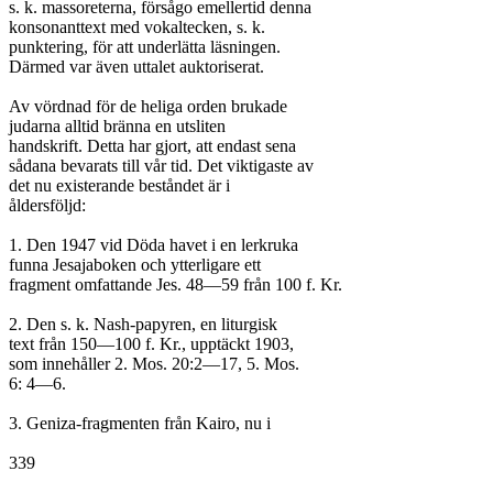
s. k. massoreterna, försågo emellertid denna

konsonanttext med vokaltecken, s. k.

punktering, för att underlätta läsningen.

Därmed var även uttalet auktoriserat.

Av vördnad för de heliga orden brukade

judarna alltid bränna en utsliten

handskrift. Detta har gjort, att endast sena

sådana bevarats till vår tid. Det viktigaste av

det nu existerande beståndet är i

åldersföljd:

1. Den 1947 vid Döda havet i en lerkruka

funna Jesajaboken och ytterligare ett

fragment omfattande Jes. 48—59 från 100 f. Kr.

2. Den s. k. Nash-papyren, en liturgisk

text från 150—100 f. Kr., upptäckt 1903,

som innehåller 2. Mos. 20:2—17, 5. Mos.

6: 4—6.

3. Geniza-fragmenten från Kairo, nu i

339
