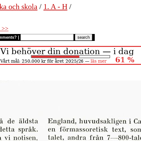
ka och skola
/
1. A - H
/
 >>
mments?
|