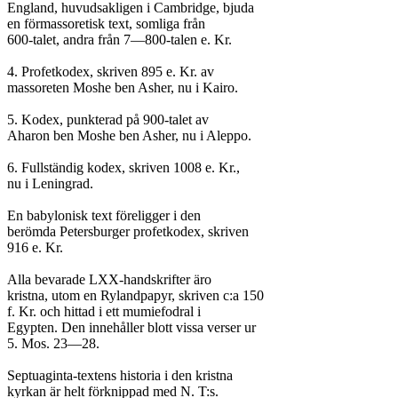
England, huvudsakligen i Cambridge, bjuda

en förmassoretisk text, somliga från

600-talet, andra från 7—800-talen e. Kr.

4. Profetkodex, skriven 895 e. Kr. av

massoreten Moshe ben Asher, nu i Kairo.

5. Kodex, punkterad på 900-talet av

Aharon ben Moshe ben Asher, nu i Aleppo.

6. Fullständig kodex, skriven 1008 e. Kr.,

nu i Leningrad.

En babylonisk text föreligger i den

berömda Petersburger profetkodex, skriven

916 e. Kr.

Alla bevarade LXX-handskrifter äro

kristna, utom en Rylandpapyr, skriven c:a 150

f. Kr. och hittad i ett mumiefodral i

Egypten. Den innehåller blott vissa verser ur

5. Mos. 23—28.

Septuaginta-textens historia i den kristna

kyrkan är helt förknippad med N. T:s.
