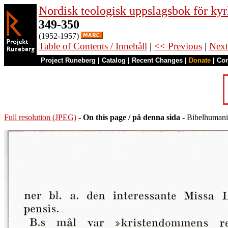
Nordisk teologisk uppslagsbok för kyr
349-350
(1952-1957)
Table of Contents / Innehåll
|
<< Previous
|
Next
Project Runeberg
|
Catalog
|
Recent Changes
|
Donate
|
Co
Full resolution (JPEG)
-
On this page / på denna sida
- Bibelhumani