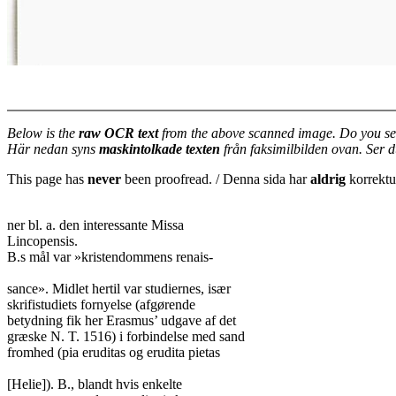
Below is the
raw OCR text
from the above scanned image. Do you se
Här nedan syns
maskintolkade texten
från faksimilbilden ovan. Ser 
This page has
never
been proofread. / Denna sida har
aldrig
korrektur
ner bl. a. den interessante Missa

Lincopensis.

B.s mål var »kristendommens renais-

sance». Midlet hertil var studiernes, især

skrifistudiets fornyelse (afgørende

betydning fik her Erasmus’ udgave af det

græske N. T. 1516) i forbindelse med sand

fromhed (pia eruditas og erudita pietas

[Helie]). B., blandt hvis enkelte
