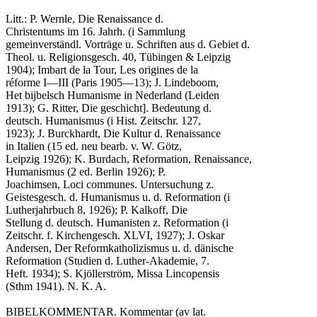
Litt.: P. Wernle, Die Renaissance d.

Christentums im 16. Jahrh. (i Sammlung

gemeinverständl. Vorträge u. Schriften aus d. Gebiet d.

Theol. u. Religionsgesch. 40, Tübingen & Leipzig

1904); Imbart de la Tour, Les origines de la

réforme I—III (Paris 1905—13); J. Lindeboom,

Het bijbelsch Humanisme in Nederland (Leiden

1913); G. Ritter, Die geschicht]. Bedeutung d.

deutsch. Humanismus (i Hist. Zeitschr. 127,

1923); J. Burckhardt, Die Kultur d. Renaissance

in Italien (15 ed. neu bearb. v. W. Götz,

Leipzig 1926); K. Burdach, Reformation, Renaissance,

Humanismus (2 ed. Berlin 1926); P.

Joachimsen, Loci communes. Untersuchung z.

Geistesgesch. d. Humanismus u. d. Reformation (i

Lutherjahrbuch 8, 1926); P. Kalkoff, Die

Stellung d. deutsch. Humanisten z. Reformation (i

Zeitschr. f. Kirchengesch. XLVI, 1927); J. Oskar

Andersen, Der Reformkatholizismus u. d. dänische

Reformation (Studien d. Luther-Akademie, 7.

Heft. 1934); S. Kjöllerström, Missa Lincopensis

(Sthm 1941). N. K. A.

BIBELKOMMENTAR. Kommentar (av lat.
