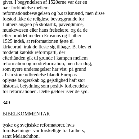
givet. I begyndelsen af 1520erne var der en

nær forbindelse mellem

reformationsbevægelsen og b.s talsmænd, men disse

forstod ikke de religiøse bevæggrunde for

Luthers angreb på skolastik, pavedømme,

munkevæsen eller hans frelselære, og da de

efter bruddet mellem Erasmus og Luther

1525 indså, at reformationen førte til

kirkebrud, trak de fleste sig tilbage. B. blev et

moderat katolsk reformparti, der

efterhånden gik til grunde i kampen mellem

reformation og modreformation, men har dog,

som nyere undersøgelser har vist, på grund

af sin store udbredelse blandt Europas

oplyste borgerskab og gejstlighed haft stor

historisk betydning som positiv forberedelse

for reformationen. Dette gælder især de syd-

349

BIBELKOMMENTAR

tyske og svejtsiske reformatorer, hvis

forudsætninger var forskellige fra Luthers,

samt Melanchthon.
