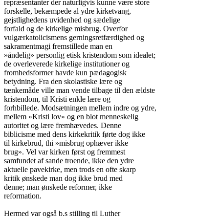
repræsentanter der naturligvis kunne være store

forskelle, bekæmpede al ydre kirketvang,

gejstlighedens uvidenhed og sædelige

forfald og de kirkelige misbrug. Overfor

vulgærkatolicismens gerningsretfærdighed og

sakramentmagi fremstillede man en

»åndelig» personlig etisk kristendom som idealet;

de overleverede kirkelige institutioner og

fromhedsformer havde kun pædagogisk

betydning. Fra den skolastiske lære og

tænkemåde ville man vende tilbage til den ældste

kristendom, til Kristi enkle lære og

forhbillede. Modsætningen mellem indre og ydre,

mellem »Kristi lov» og en blot menneskelig

autoritet og lære fremhævedes. Denne

biblicisme med dens kirkekritik førte dog ikke

til kirkebrud, thi »misbrug ophæver ikke

brug». Vel var kirken først og fremmest

samfundet af sande troende, ikke den ydre

aktuelle pavekirke, men trods en ofte skarp

kritik ønskede man dog ikke brud med

denne; man ønskede reformer, ikke

reformation.

Hermed var også b.s stilling til Luther
