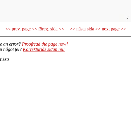
<< prev. page << föreg. sida <<
>> nästa sida >> next page >>
e an error?
Proofread the page now!
du något fel?
Korrekturläs sidan nu!
lästs.