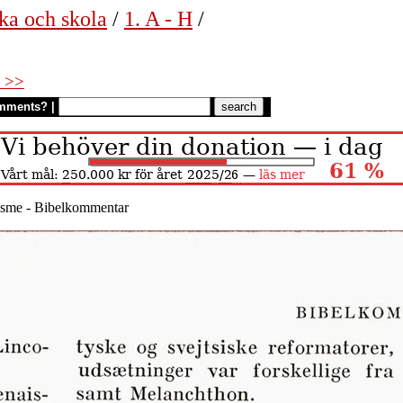
ka och skola
/
1. A - H
/
 >>
mments?
|
sme - Bibelkommentar