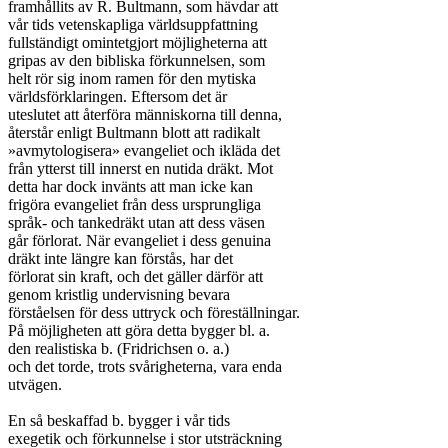
framhållits av R. Bultmann, som hävdar att

vår tids vetenskapliga världsuppfattning

fullständigt omintetgjort möjligheterna att

gripas av den bibliska förkunnelsen, som

helt rör sig inom ramen för den mytiska

världsförklaringen. Eftersom det är

uteslutet att återföra människorna till denna,

återstår enligt Bultmann blott att radikalt

»avmytologisera» evangeliet och ikläda det

från ytterst till innerst en nutida dräkt. Mot

detta har dock invänts att man icke kan

frigöra evangeliet från dess ursprungliga

språk- och tankedräkt utan att dess väsen

går förlorat. När evangeliet i dess genuina

dräkt inte längre kan förstås, har det

förlorat sin kraft, och det gäller därför att

genom kristlig undervisning bevara

förståelsen för dess uttryck och föreställningar.

På möjligheten att göra detta bygger bl. a.

den realistiska b. (Fridrichsen o. a.)

och det torde, trots svårigheterna, vara enda

utvägen.

En så beskaffad b. bygger i vår tids

exegetik och förkunnelse i stor utsträckning
