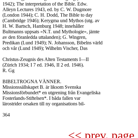
1942); The interpretation of the Bible. Edw.

Alleyn Lectures 1943, ed. by C. W. Dugmore

(London 1944); C. H. Dodd, The Bible to day

(Cambridge 1946); Kerygma und Mythos (utg. av

H. W. Bartsch, Hamburg 1948; innehåller

Bultmanns uppsats »N.T. und Mythologie», jämte

av den föranledda uttalanden); G. Wingren,

Predikan (Lund 1949); N. Johansson, Bibelns värld

och vår (Lund 1949); Wilhelm Vischer, Das

Christus-Zeugnis des Alten Testaments I—II

(Zürich 1934; I 7 ed. 1946, II 2 ed. 1946).

R. Gg

BIBELTROGNA VÄNNER.

Missionssällskapet B. är liksom Svenska

Missionsförbundet* en utgrening från Evangeliska

Fosterlands-Stiftelsen*. I båda fallen var

lärostrider orsaken till ny organisations bil-

364

<< prev. page 