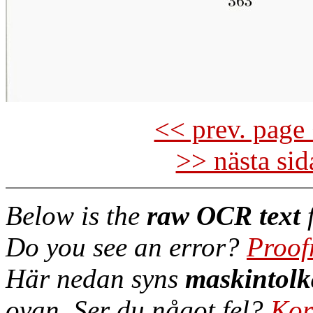
<< prev. page 
>> nästa si
Below is the
raw OCR text
f
Do you see an error?
Proof
Här nedan syns
maskintolk
ovan. Ser du något fel?
Kor