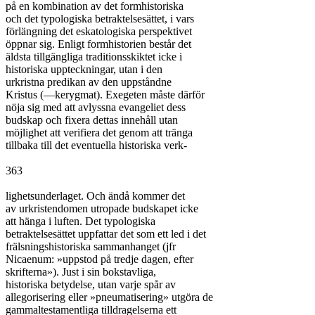
på en kombination av det formhistoriska

och det typologiska betraktelsesättet, i vars

förlängning det eskatologiska perspektivet

öppnar sig. Enligt formhistorien består det

äldsta tillgängliga traditionsskiktet icke i

historiska uppteckningar, utan i den

urkristna predikan av den uppståndne

Kristus (—kerygmat). Exegeten måste därför

nöja sig med att avlyssna evangeliet dess

budskap och fixera dettas innehåll utan

möjlighet att verifiera det genom att tränga

tillbaka till det eventuella historiska verk-

363

lighetsunderlaget. Och ändå kommer det

av urkristendomen utropade budskapet icke

att hänga i luften. Det typologiska

betraktelsesättet uppfattar det som ett led i det

frälsningshistoriska sammanhanget (jfr

Nicaenum: »uppstod på tredje dagen, efter

skrifterna»). Just i sin bokstavliga,

historiska betydelse, utan varje spår av

allegorisering eller »pneumatisering» utgöra de

gammaltestamentliga tilldragelserna ett
