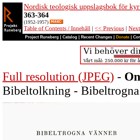
Nordisk teologisk uppslagsbok för kyr
363-364
(1952-1957)
Table of Contents / Innehåll
|
<< Previous
|
Next
Project Runeberg
|
Catalog
|
Recent Changes
|
Donate
|
Co
Full resolution (JPEG)
-
On
Bibeltolkning - Bibeltrogna