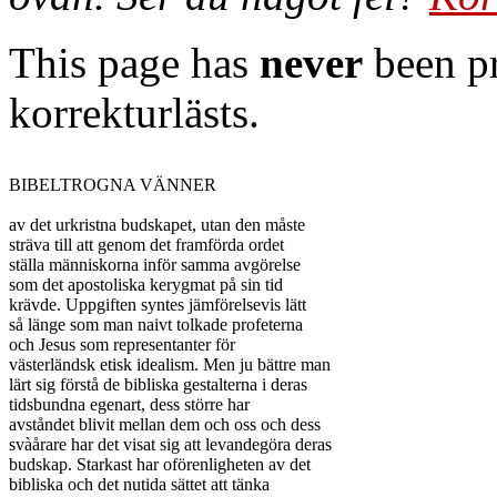
This page has
never
been pr
korrekturlästs.
BIBELTROGNA VÄNNER

av det urkristna budskapet, utan den måste

sträva till att genom det framförda ordet

ställa människorna inför samma avgörelse

som det apostoliska kerygmat på sin tid

krävde. Uppgiften syntes jämförelsevis lätt

så länge som man naivt tolkade profeterna

och Jesus som representanter för

västerländsk etisk idealism. Men ju bättre man

lärt sig förstå de bibliska gestalterna i deras

tidsbundna egenart, dess större har

avståndet blivit mellan dem och oss och dess

svàårare har det visat sig att levandegöra deras

budskap. Starkast har oförenligheten av det

bibliska och det nutida sättet att tänka
