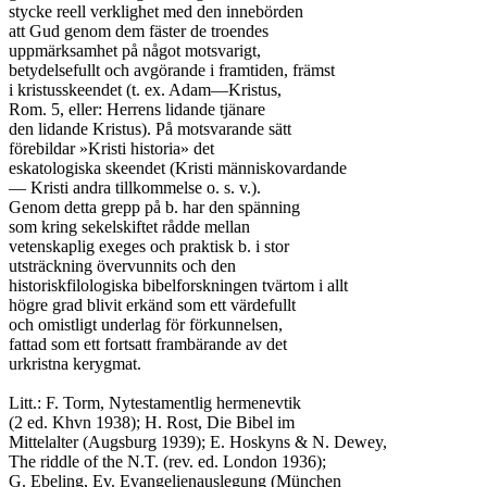
stycke reell verklighet med den innebörden

att Gud genom dem fäster de troendes

uppmärksamhet på något motsvarigt,

betydelsefullt och avgörande i framtiden, främst

i kristusskeendet (t. ex. Adam—Kristus,

Rom. 5, eller: Herrens lidande tjänare

den lidande Kristus). På motsvarande sätt

förebildar »Kristi historia» det

eskatologiska skeendet (Kristi människovardande

— Kristi andra tillkommelse o. s. v.).

Genom detta grepp på b. har den spänning

som kring sekelskiftet rådde mellan

vetenskaplig exeges och praktisk b. i stor

utsträckning övervunnits och den

historiskfilologiska bibelforskningen tvärtom i allt

högre grad blivit erkänd som ett värdefullt

och omistligt underlag för förkunnelsen,

fattad som ett fortsatt frambärande av det

urkristna kerygmat.

Litt.: F. Torm, Nytestamentlig hermenevtik

(2 ed. Khvn 1938); H. Rost, Die Bibel im

Mittelalter (Augsburg 1939); E. Hoskyns & N. Dewey,

The riddle of the N.T. (rev. ed. London 1936);

G. Ebeling, Ev. Evangelienauslegung (München
