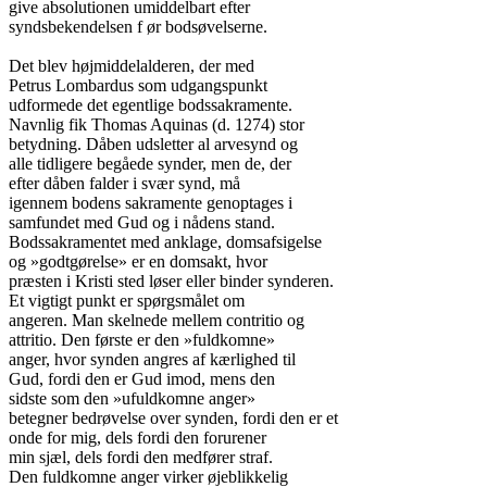
give absolutionen umiddelbart efter

syndsbekendelsen f ør bodsøvelserne.

Det blev højmiddelalderen, der med

Petrus Lombardus som udgangspunkt

udformede det egentlige bodssakramente.

Navnlig fik Thomas Aquinas (d. 1274) stor

betydning. Dåben udsletter al arvesynd og

alle tidligere begåede synder, men de, der

efter dåben falder i svær synd, må

igennem bodens sakramente genoptages i

samfundet med Gud og i nådens stand.

Bodssakramentet med anklage, domsafsigelse

og »godtgørelse» er en domsakt, hvor

præsten i Kristi sted løser eller binder synderen.

Et vigtigt punkt er spørgsmålet om

angeren. Man skelnede mellem contritio og

attritio. Den første er den »fuldkomne»

anger, hvor synden angres af kærlighed til

Gud, fordi den er Gud imod, mens den

sidste som den »ufuldkomne anger»

betegner bedrøvelse over synden, fordi den er et

onde for mig, dels fordi den forurener

min sjæl, dels fordi den medfører straf.

Den fuldkomne anger virker øjeblikkelig
