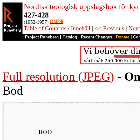
Nordisk teologisk uppslagsbok för kyr
427-428
(1952-1957)
Table of Contents / Innehåll
|
<< Previous
|
Next
Project Runeberg
|
Catalog
|
Recent Changes
|
Donate
|
Co
Full resolution (JPEG)
-
On
Bod