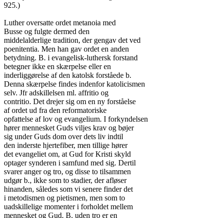
925.)

Luther oversatte ordet metanoia med

Busse og fulgte dermed den

middelalderlige tradition, der gengav det ved

poenitentia. Men han gav ordet en anden

betydning. B. i evangelisk-luthersk forstand

betegner ikke en skærpelse eller en

inderliggørelse af den katolsk forståede b.

Denna skærpelse findes indenfor katolicismen

selv. Jfr adskillelsen ml. affritio og

contritio. Det drejer sig om en ny forståelse

af ordet ud fra den reformatoriske

opfattelse af lov og evangelium. I forkyndelsen

hører mennesket Guds viljes krav og bøjer

sig under Guds dom over dets liv indtil

den inderste hjertefiber, men tillige hører

det evangeliet om, at Gud for Kristi skyld

optager synderen i samfund med sig. Dertil

svarer anger og tro, og disse to tilsammen

udgør b., ikke som to stadier, der afløser

hinanden, således som vi senere finder det

i metodismen og pietismen, men som to

uadskillelige momenter i forholdet mellem

mennesket og Gud. B. uden tro er en
