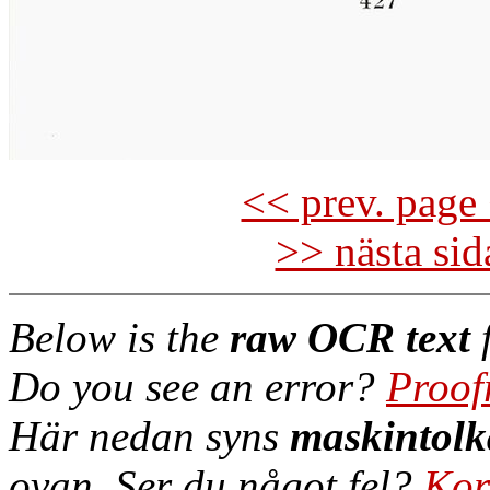
<< prev. page 
>> nästa si
Below is the
raw OCR text
f
Do you see an error?
Proof
Här nedan syns
maskintolk
ovan. Ser du något fel?
Kor