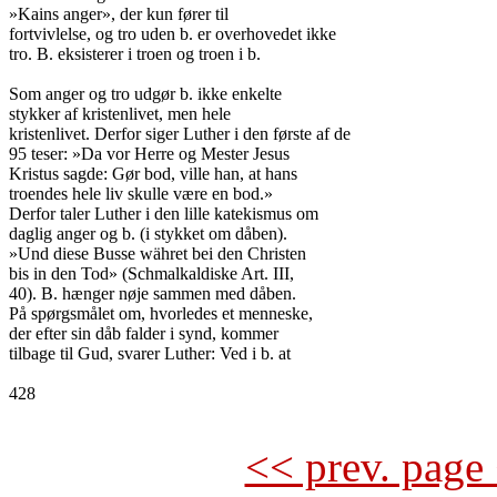
»Kains anger», der kun fører til

fortvivlelse, og tro uden b. er overhovedet ikke

tro. B. eksisterer i troen og troen i b.

Som anger og tro udgør b. ikke enkelte

stykker af kristenlivet, men hele

kristenlivet. Derfor siger Luther i den første af de

95 teser: »Da vor Herre og Mester Jesus

Kristus sagde: Gør bod, ville han, at hans

troendes hele liv skulle være en bod.»

Derfor taler Luther i den lille katekismus om

daglig anger og b. (i stykket om dåben).

»Und diese Busse währet bei den Christen

bis in den Tod» (Schmalkaldiske Art. III,

40). B. hænger nøje sammen med dåben.

På spørgsmålet om, hvorledes et menneske,

der efter sin dåb falder i synd, kommer

tilbage til Gud, svarer Luther: Ved i b. at

428

<< prev. page 