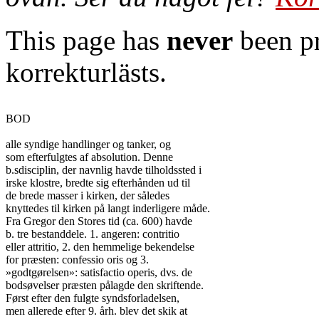
This page has
never
been pr
korrekturlästs.
BOD

alle syndige handlinger og tanker, og

som efterfulgtes af absolution. Denne

b.sdisciplin, der navnlig havde tilholdssted i

irske klostre, bredte sig efterhånden ud til

de brede masser i kirken, der således

knyttedes til kirken på langt inderligere måde.

Fra Gregor den Stores tid (ca. 600) havde

b. tre bestanddele. 1. angeren: contritio

eller attritio, 2. den hemmelige bekendelse

for præsten: confessio oris og 3.

»godtgørelsen»: satisfactio operis, dvs. de

bodsøvelser præsten pålagde den skriftende.

Først efter den fulgte syndsforladelsen,

men allerede efter 9. årh. blev det skik at
