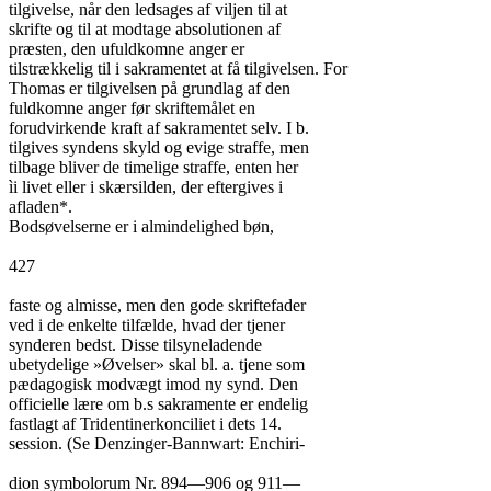
tilgivelse, når den ledsages af viljen til at

skrifte og til at modtage absolutionen af

præsten, den ufuldkomne anger er

tilstrækkelig til i sakramentet at få tilgivelsen. For

Thomas er tilgivelsen på grundlag af den

fuldkomne anger før skriftemålet en

forudvirkende kraft af sakramentet selv. I b.

tilgives syndens skyld og evige straffe, men

tilbage bliver de timelige straffe, enten her

ìi livet eller i skærsilden, der eftergives i

afladen*.

Bodsøvelserne er i almindelighed bøn,

427

faste og almisse, men den gode skriftefader

ved i de enkelte tilfælde, hvad der tjener

synderen bedst. Disse tilsyneladende

ubetydelige »Øvelser» skal bl. a. tjene som

pædagogisk modvægt imod ny synd. Den

officielle lære om b.s sakramente er endelig

fastlagt af Tridentinerkonciliet i dets 14.

session. (Se Denzinger-Bannwart: Enchiri-

dion symbolorum Nr. 894—906 og 911—
