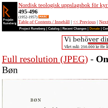
Nordisk teologisk uppslagsbok för kyr
495-496
(1952-1957)
Table of Contents / Innehåll
|
<< Previous
|
Next
Project Runeberg
|
Catalog
|
Recent Changes
|
Donate
|
Co
Full resolution (JPEG)
-
On
Bøn