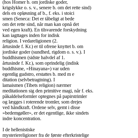
(hos Homer b. om jordiske goder,

krigslykke o. s. v., senere b. om det rette sind)

dels en opløsning af b., f. eks. i stoici

smen (Seneca: Det er tåbeligt at bede

om det rette sind, når man kan opnå det

ved egen kraft). En tilsvarende forskydning

kan iagttages inden for indisk

religion. I vedareligionen (2.

årtusinde f. Kr.) er til ofrene knyttet b. om

jordiske goder (sundhed, rigdom o. s. v.). I

buddhismen (sidste halvdel af 1.

årtusinde f. Kr.), som oprindelig (indisk

buddhisme, »Hinayana») var uden

egentlig gudstro, erstattes b. med m e

ditation (selvbetragtning). I

lamaismen (Tibets religion) nærmer

meditationen sig den primitive magi, når f. eks.

påkaldelseformler optegnes på papirstrimler

og lægges i roterende tromler, som drejes

ved håndkraft. Ordene selv, gemt i disse

»bedemgøller», er det egentlige, ikke sindets

indre koncentration.

I de hellenistiske

mysteriereligioner fra de første efterkristelige
