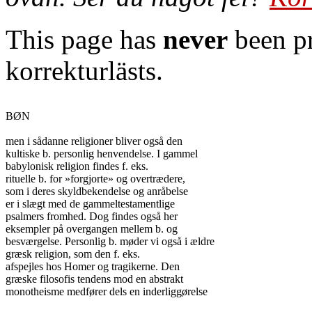
This page has
never
been pr
korrekturlästs.
BØN

men i sådanne religioner bliver også den

kultiske b. personlig henvendelse. I gammel

babylonisk religion findes f. eks.

rituelle b. for »forgjorte» og overtrædere,

som i deres skyldbekendelse og anråbelse

er i slægt med de gammeltestamentlige

psalmers fromhed. Dog findes også her

eksempler på overgangen mellem b. og

besværgelse. Personlig b. møder vi også i ældre

græsk religion, som den f. eks.

afspejles hos Homer og tragikerne. Den

græske filosofis tendens mod en abstrakt

monotheisme medfører dels en inderliggørelse
