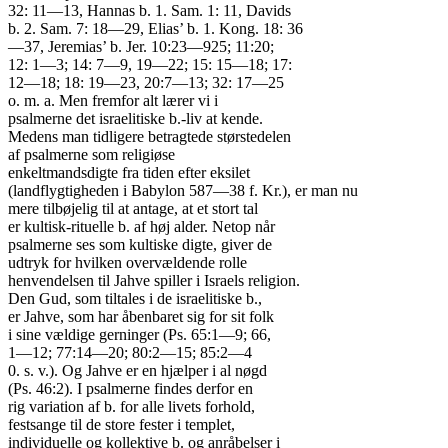
32: 11—13, Hannas b. 1. Sam. 1: 11, Davids

b. 2. Sam. 7: 18—29, Elias’ b. 1. Kong. 18: 36

—37, Jeremias’ b. Jer. 10:23—925; 11:20;

12: 1—3; 14: 7—9, 19—22; 15: 15—18; 17:

12—18; 18: 19—23, 20:7—13; 32: 17—25

o. m. a. Men fremfor alt lærer vi i

psalmerne det israelitiske b.-liv at kende.

Medens man tidligere betragtede størstedelen

af psalmerne som religiøse

enkeltmandsdigte fra tiden efter eksilet

(landflygtigheden i Babylon 587—38 f. Kr.), er man nu

mere tilbøjelig til at antage, at et stort tal

er kultisk-rituelle b. af høj alder. Netop når

psalmerne ses som kultiske digte, giver de

udtryk for hvilken overvældende rolle

henvendelsen til Jahve spiller i Israels religion.

Den Gud, som tiltales i de israelitiske b.,

er Jahve, som har åbenbaret sig for sit folk

i sine vældige gerninger (Ps. 65:1—9; 66,

1—12; 77:14—20; 80:2—15; 85:2—4

0. s. v.). Og Jahve er en hjælper i al nøgd

(Ps. 46:2). I psalmerne findes derfor en

rig variation af b. for alle livets forhold,

festsange til de store fester i templet,

individuelle og kollektive b. og anråbelser i
