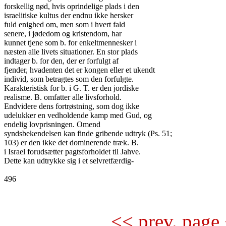
forskellig nød, hvis oprindelige plads i den

israelitiske kultus der endnu ikke hersker

fuld enighed om, men som i hvert fald

senere, i jødedom og kristendom, har

kunnet tjene som b. for enkeltmennesker i

næsten alle livets situationer. En stor plads

indtager b. for den, der er forfulgt af

fjender, hvadenten det er kongen eller et ukendt

individ, som betragtes som den forfulgte.

Karakteristisk for b. i G. T. er den jordiske

realisme. B. omfatter alle livsforhold.

Endvidere dens fortrøstning, som dog ikke

udelukker en vedholdende kamp med Gud, og

endelig lovprisningen. Omend

syndsbekendelsen kan finde gribende udtryk (Ps. 51;

103) er den ikke det dominerende træk. B.

i Israel forudsætter pagtsforholdet til Jahve.

Dette kan udtrykke sig i et selvretfærdig-

496

<< prev. page 