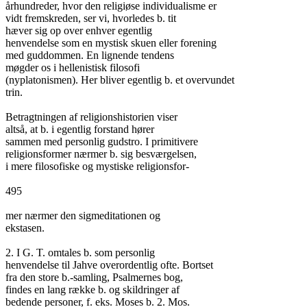
århundreder, hvor den religiøse individualisme er

vidt fremskreden, ser vi, hvorledes b. tit

hæver sig op over enhver egentlig

henvendelse som en mystisk skuen eller forening

med guddommen. En lignende tendens

møgder os i hellenistisk filosofi

(nyplatonismen). Her bliver egentlig b. et overvundet

trin.

Betragtningen af religionshistorien viser

altså, at b. i egentlig forstand hører

sammen med personlig gudstro. I primitivere

religionsformer nærmer b. sig besværgelsen,

i mere filosofiske og mystiske religionsfor-

495

mer nærmer den sigmeditationen og

ekstasen.

2. I G. T. omtales b. som personlig

henvendelse til Jahve overordentlig ofte. Bortset

fra den store b.-samling, Psalmernes bog,

findes en lang række b. og skildringer af

bedende personer, f. eks. Moses b. 2. Mos.
