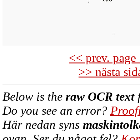
<< prev. page 
>> nästa si
Below is the
raw OCR text
f
Do you see an error?
Proof
Här nedan syns
maskintolk
ovan. Ser du något fel?
Kor