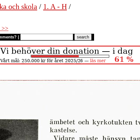
ka och skola
/
1. A - H
/
 >>
mments?
|