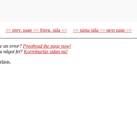
<< prev. page << föreg. sida <<
>> nästa sida >> next page >>
e an error?
Proofread the page now!
du något fel?
Korrekturläs sidan nu!
lästs.