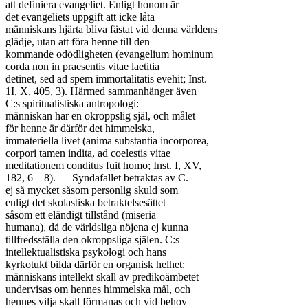
att definiera evangeliet. Enligt honom är

det evangeliets uppgift att icke låta

människans hjärta bliva fästat vid denna världens

glädje, utan att föra henne till den

kommande odödligheten (evangelium hominum

corda non in praesentis vitae laetitia

detinet, sed ad spem immortalitatis evehit; Inst.

1I, X, 405, 3). Härmed sammanhänger även

C:s spiritualistiska antropologi:

människan har en okroppslig själ, och målet

för henne är därför det himmelska,

immateriella livet (anima substantia incorporea,

corpori tamen indita, ad coelestis vitae

meditationem conditus fuit homo; Inst. I, XV,

182, 6—8). — Syndafallet betraktas av C.

ej så mycket såsom personlig skuld som

enligt det skolastiska betraktelsesättet

såsom ett eländigt tillstånd (miseria

humana), då de världsliga nöjena ej kunna

tillfredsställa den okroppsliga själen. C:s

intellektualistiska psykologi och hans

kyrkotukt bilda därför en organisk helhet:

människans intellekt skall av predikoämbetet

undervisas om hennes himmelska mål, och

hennes vilja skall förmanas och vid behov
