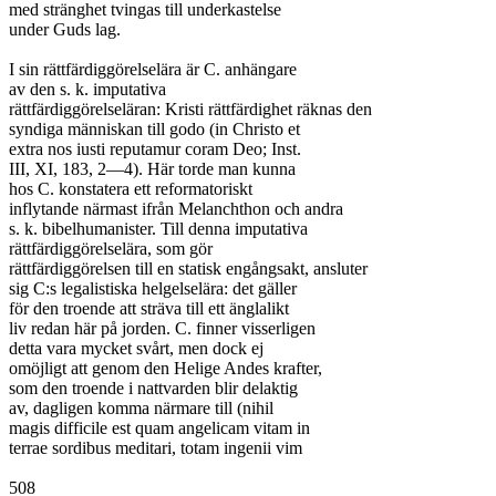
med stränghet tvingas till underkastelse

under Guds lag.

I sin rättfärdiggörelselära är C. anhängare

av den s. k. imputativa

rättfärdiggörelseläran: Kristi rättfärdighet räknas den

syndiga människan till godo (in Christo et

extra nos iusti reputamur coram Deo; Inst.

III, XI, 183, 2—4). Här torde man kunna

hos C. konstatera ett reformatoriskt

inflytande närmast ifrån Melanchthon och andra

s. k. bibelhumanister. Till denna imputativa

rättfärdiggörelselära, som gör

rättfärdiggörelsen till en statisk engångsakt, ansluter

sig C:s legalistiska helgelselära: det gäller

för den troende att sträva till ett änglalikt

liv redan här på jorden. C. finner visserligen

detta vara mycket svårt, men dock ej

omöjligt att genom den Helige Andes krafter,

som den troende i nattvarden blir delaktig

av, dagligen komma närmare till (nihil

magis difficile est quam angelicam vitam in

terrae sordibus meditari, totam ingenii vim

508
