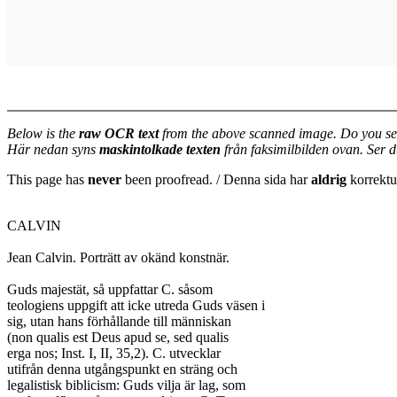
Below is the
raw OCR text
from the above scanned image. Do you se
Här nedan syns
maskintolkade texten
från faksimilbilden ovan. Ser 
This page has
never
been proofread. / Denna sida har
aldrig
korrektur
CALVIN

Jean Calvin. Porträtt av okänd konstnär.

Guds majestät, så uppfattar C. såsom

teologiens uppgift att icke utreda Guds väsen i

sig, utan hans förhållande till människan

(non qualis est Deus apud se, sed qualis

erga nos; Inst. I, II, 35,2). C. utvecklar

utifrån denna utgångspunkt en sträng och

legalistisk biblicism: Guds vilja är lag, som
