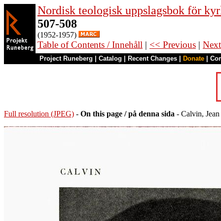
Nordisk teologisk uppslagsbok för kyr
507-508
(1952-1957)
Table of Contents / Innehåll
|
<< Previous
|
Next
Project Runeberg
|
Catalog
|
Recent Changes
|
Donate
|
Co
Full resolution (JPEG)
-
On this page / på denna sida
- Calvin, Jean