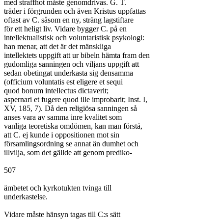
med straffhot måste genomdrivas. G. T.

träder i förgrunden och även Kristus uppfattas

oftast av C. såsom en ny, sträng lagstiftare

för ett heligt liv. Vidare bygger C. på en

intellektualistisk och voluntaristisk psykologi:

han menar, att det är det mänskliga

intellektets uppgift att ur bibeln hämta fram den

gudomliga sanningen och viljans uppgift att

sedan obetingat underkasta sig densamma

(officium voluntatis est eligere et sequi

quod bonum intellectus dictaverit;

aspernari et fugere quod ille improbarit; Inst. I,

XV, 185, 7). Då den religiösa sanningen så

anses vara av samma inre kvalitet som

vanliga teoretiska omdömen, kan man förstå,

att C. ej kunde i oppositionen mot sin

församlingsordning se annat än dumhet och

illvilja, som det gällde att genom prediko-

507

ämbetet och kyrkotukten tvinga till

underkastelse.

Vidare måste hänsyn tagas till C:s sätt
