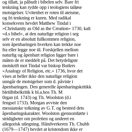
og tillatt, ja påbudt i bibelen selv. Bare fri

tenkning kan rydde opp i teologiens talløse

motsigelser. Uvitenhet er roten til ateisme,

og fri tenkning er kuren. Med radikal

konsekvens hevdet Matthew Tindal i

»Christianity as Old as the Creation» 1730, kalt

»d.s bibel», at den naturlige religion i seg

selv er en absolutt fullkommen religion,

som åpenbaringen hverken kan trekke noe

fra eller legge noe til. Forskjellen mellom

naturlig og åpenbart religion ligger bare i

måten de er meddelt på. Det betydeligste

motskrift mot Tindal var biskop Butlers

»Analogy of Religion, etc.» 1736, hvor det

vises at heller ikke den naturlige religion

unngår de motsigelser som d. påviste i

åpenbaringen. Den generelle åpenbaringskritikk

bletilbibelkritik k bl.a.hos Th. M

0rgan (d. 1743) og Th. Woolston (d.i

fengsel 1733). Morgan avviste den

messianske tolkning av G.T. og bestred dets

åpenbaringskarakter. Woolston gjennomførte i

stridigheter om profetien og underet en

allegorisk utlegning. Håndverkeren Th. Chubb

(1679—1747) hevdet at kristendom ikke er
