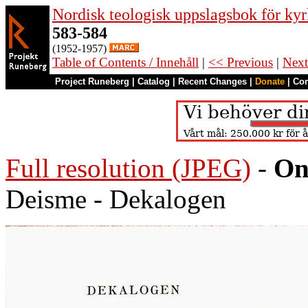
Nordisk teologisk uppslagsbok för kyr
583-584
(1952-1957)
Table of Contents / Innehåll
|
<< Previous
|
Next
Project Runeberg
|
Catalog
|
Recent Changes
|
Donate
|
Co
Full resolution (JPEG)
-
On
Deisme - Dekalogen