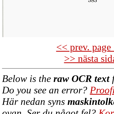
<< prev. page 
>> nästa si
Below is the
raw OCR text
f
Do you see an error?
Proof
Här nedan syns
maskintolk
ovan. Ser du något fel?
Kor