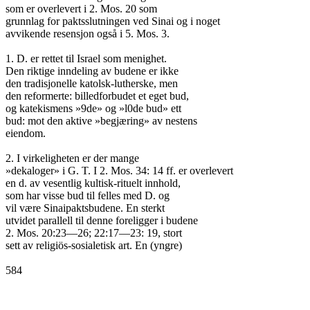
som er overlevert i 2. Mos. 20 som

grunnlag for paktsslutningen ved Sinai og i noget

avvikende resensjon også i 5. Mos. 3.

1. D. er rettet til Israel som menighet.

Den riktige inndeling av budene er ikke

den tradisjonelle katolsk-lutherske, men

den reformerte: billedforbudet et eget bud,

og katekismens »9de» og »l0de bud» ett

bud: mot den aktive »begjæring» av nestens

eiendom.

2. I virkeligheten er der mange

»dekaloger» i G. T. I 2. Mos. 34: 14 ff. er overlevert

en d. av vesentlig kultisk-rituelt innhold,

som har visse bud til felles med D. og

vil være Sinaipaktsbudene. En sterkt

utvidet parallell til denne foreligger i budene

2. Mos. 20:23—26; 22:17—23: 19, stort

sett av religiös-sosialetisk art. En (yngre)

584
