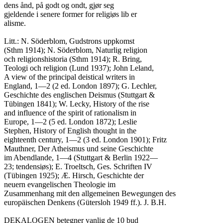
dens ånd, på godt og ondt, gjør seg

gjeldende i senere former for religiøs lib er

alisme.

Litt.: N. Söderblom, Gudstrons uppkomst

(Sthm 1914); N. Söderblom, Naturlig religion

och religionshistoria (Sthm 1914); R. Bring,

Teologi och religion (Lund 1937); John Leland,

A view of the principal deistical writers in

England, 1—2 (2 ed. London 1897); G. Lechler,

Geschichte des englischen Deismus (Stuttgart &

Tübingen 1841); W. Lecky, History of the rise

and influence of the spirit of rationalism in

Europe, 1—2 (5 ed. London 1872); Leslie

Stephen, History of English thought in the

eighteenth century, 1—2 (3 ed. London 1901); Fritz

Mauthner, Der Atheismus und seine Geschichte

im Abendlande, 1—4 (Stuttgart & Berlin 1922—

23; tendensiøs); E. Troeltsch, Ges. Schriften IV

(Tübingen 1925); Æ. Hirsch, Geschichte der

neuern evangelischen Theologie im

Zusammenhang mit den allgemeinen Bewegungen des

europäischen Denkens (Gütersloh 1949 ff.). J. B.H.

DEKALOGEN betegner vanlig de 10 bud
