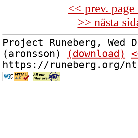
<< prev. page 
>> nästa si
Project Runeberg, Wed D
(aronsson)
(download)
<
https://runeberg.org/nt