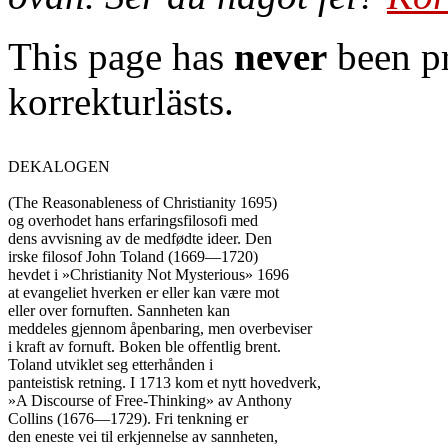
This page has
never
been pr
korrekturlästs.
DEKALOGEN

(The Reasonableness of Christianity 1695)

og overhodet hans erfaringsfilosofi med

dens avvisning av de medfødte ideer. Den

irske filosof John Toland (1669—1720)

hevdet i »Christianity Not Mysterious» 1696

at evangeliet hverken er eller kan være mot

eller over fornuften. Sannheten kan

meddeles gjennom åpenbaring, men overbeviser

i kraft av fornuft. Boken ble offentlig brent.

Toland utviklet seg etterhånden i

panteistisk retning. I 1713 kom et nytt hovedverk,

»A Discourse of Free-Thinking» av Anthony

Collins (1676—1729). Fri tenkning er

den eneste vei til erkjennelse av sannheten,
