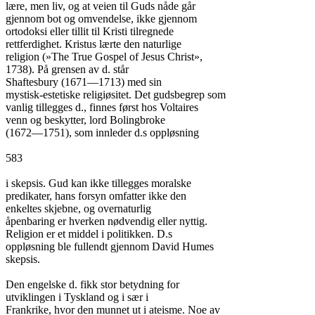
lære, men liv, og at veien til Guds nåde går

gjennom bot og omvendelse, ikke gjennom

ortodoksi eller tillit til Kristi tilregnede

rettferdighet. Kristus lærte den naturlige

religion (»The True Gospel of Jesus Christ»,

1738). På grensen av d. står

Shaftesbury (1671—1713) med sin

mystisk-estetiske religiøsitet. Det gudsbegrep som

vanlig tillegges d., finnes først hos Voltaires

venn og beskytter, lord Bolingbroke

(1672—1751), som innleder d.s oppløsning

583

i skepsis. Gud kan ikke tillegges moralske

predikater, hans forsyn omfatter ikke den

enkeltes skjebne, og overnaturlig

åpenbaring er hverken nødvendig eller nyttig.

Religion er et middel i politikken. D.s

oppløsning ble fullendt gjennom David Humes

skepsis.

Den engelske d. fikk stor betydning for

utviklingen i Tyskland og i sær i

Frankrike, hvor den munnet ut i ateisme. Noe av
