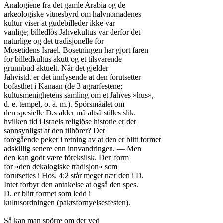
Analogiene fra det gamle Arabia og de

arkeologiske vitnesbyrd om halvnomadenes

kultur viser at gudebilleder ikke var

vanlige; billedlös Jahvekultus var derfor det

naturlige og det tradisjonelle for

Mosetidens Israel. Bosetningen har gjort faren

for billedkultus akutt og et tilsvarende

grunnbud aktuelt. Når det gjelder

Jahvistd. er det innlysende at den forutsetter

bofasthet i Kanaan (de 3 agrarfestene;

kultusmenighetens samling om et Jahves »hus»,

d. e. tempel, o. a. m.). Spörsmäålet om

den spesielle D.s alder må altså stilles slik:

hvilken tid i Israels religiöse historie er det

sannsynligst at den tilhörer? Det

foregående peker i retning av at den er blitt formet

adskillig senere enn innvandringen. — Men

den kan godt være föreksilsk. Den form

for »den dekalogiske tradisjon» som

forutsettes i Hos. 4:2 står meget nær den i D.

Intet forbyr den antakelse at også den spes.

D. er blitt formet som ledd i

kultusordningen (paktsfornyelsesfesten).

Så kan man spörre om der ved
