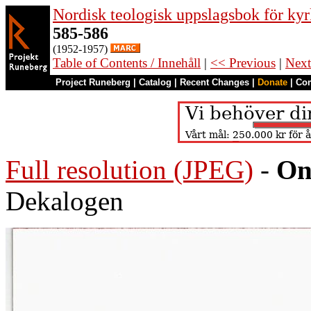
Nordisk teologisk uppslagsbok för kyr
585-586
(1952-1957)
Table of Contents / Innehåll
|
<< Previous
|
Next
Project Runeberg
|
Catalog
|
Recent Changes
|
Donate
|
Co
Full resolution (JPEG)
-
On
Dekalogen