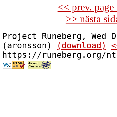
<< prev. page 
>> nästa si
Project Runeberg, Wed D
(aronsson)
(download)
<
https://runeberg.org/nt