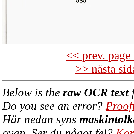
<< prev. page 
>> nästa si
Below is the
raw OCR text
f
Do you see an error?
Proof
Här nedan syns
maskintolk
ovan. Ser du något fel?
Kor