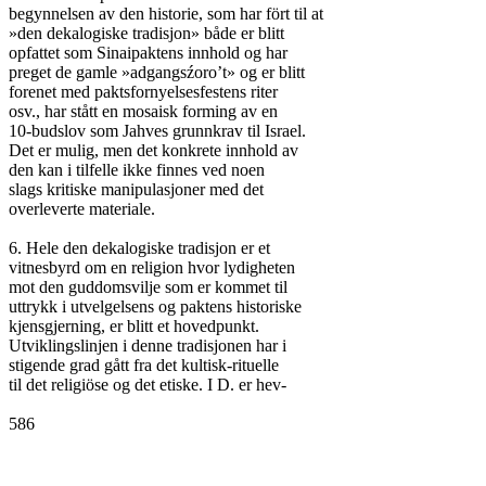
begynnelsen av den historie, som har fört til at

»den dekalogiske tradisjon» både er blitt

opfattet som Sinaipaktens innhold og har

preget de gamle »adgangsźoro’t» og er blitt

forenet med paktsfornyelsesfestens riter

osv., har stått en mosaisk forming av en

10-budslov som Jahves grunnkrav til Israel.

Det er mulig, men det konkrete innhold av

den kan i tilfelle ikke finnes ved noen

slags kritiske manipulasjoner med det

overleverte materiale.

6. Hele den dekalogiske tradisjon er et

vitnesbyrd om en religion hvor lydigheten

mot den guddomsvilje som er kommet til

uttrykk i utvelgelsens og paktens historiske

kjensgjerning, er blitt et hovedpunkt.

Utviklingslinjen i denne tradisjonen har i

stigende grad gått fra det kultisk-rituelle

til det religiöse og det etiske. I D. er hev-

586
