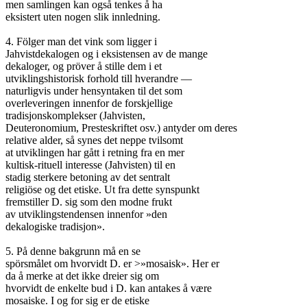
men samlingen kan også tenkes å ha

eksistert uten nogen slik innledning.

4. Fölger man det vink som ligger i

Jahvistdekalogen og i eksistensen av de mange

dekaloger, og pröver å stille dem i et

utviklingshistorisk forhold till hverandre —

naturligvis under hensyntaken til det som

overleveringen innenfor de forskjellige

tradisjonskomplekser (Jahvisten,

Deuteronomium, Presteskriftet osv.) antyder om deres

relative alder, så synes det neppe tvilsomt

at utviklingen har gått i retning fra en mer

kultisk-rituell interesse (Jahvisten) til en

stadig sterkere betoning av det sentralt

religiöse og det etiske. Ut fra dette synspunkt

fremstiller D. sig som den modne frukt

av utviklingstendensen innenfor »den

dekalogiske tradisjon».

5. På denne bakgrunn må en se

spörsmålet om hvorvidt D. er >»mosaisk». Her er

da å merke at det ikke dreier sig om

hvorvidt de enkelte bud i D. kan antakes å være

mosaiske. I og for sig er de etiske
