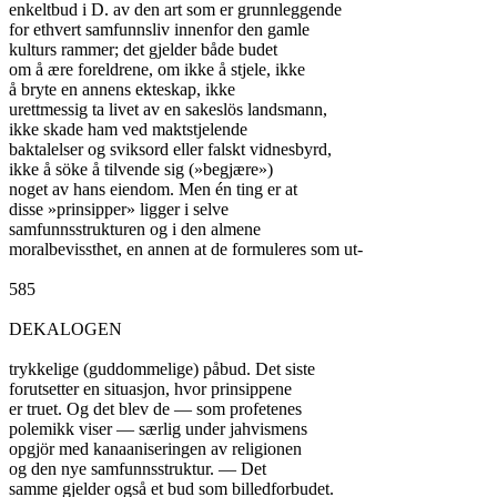
enkeltbud i D. av den art som er grunnleggende

for ethvert samfunnsliv innenfor den gamle

kulturs rammer; det gjelder både budet

om å ære foreldrene, om ikke å stjele, ikke

å bryte en annens ekteskap, ikke

urettmessig ta livet av en sakeslös landsmann,

ikke skade ham ved maktstjelende

baktalelser og sviksord eller falskt vidnesbyrd,

ikke å söke å tilvende sig (»begjære»)

noget av hans eiendom. Men én ting er at

disse »prinsipper» ligger i selve

samfunnsstrukturen og i den almene

moralbevissthet, en annen at de formuleres som ut-

585

DEKALOGEN

trykkelige (guddommelige) påbud. Det siste

forutsetter en situasjon, hvor prinsippene

er truet. Og det blev de — som profetenes

polemikk viser — særlig under jahvismens

opgjör med kanaaniseringen av religionen

og den nye samfunnsstruktur. — Det

samme gjelder også et bud som billedforbudet.
