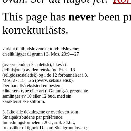
This page has
never
been pr
korrekturlästs.
variant til tibudslovene er tolvbudslovene;

en slik ligger til grunn i 3. Mos. 20:9—27

(overveiende seksualetisk); likeså i

definisjonen av den rettskafne Ezek. 18

(religiössosialetisk) og i de 12 forbannelser i 3.

Mos. 27: 15—26 (overv. seksualetisk). —

Der har altså eksistert en bestemt

»litterær» type eller art (»Gattung»), pregnante

samlinger av 10 eller 12 bud, med sin

karakteristiske stilform.

3. Ikke alle dekalogene er overlevert som

Sinaipaktsbudene par préférence.

Innledningsformelen i 20:1, sml. 34:6f.,

fremstiller riktignok D. som Sinaigrunnloven ;
