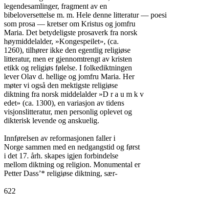
legendesamlinger, fragment av en

bibeloversettelse m. m. Hele denne litteratur — poesi

som prosa — kretser om Kristus og jomfru

Maria. Det betydeligste prosaverk fra norsk

høymiddelalder, »Kongespeilet», (ca.

1260), tilhører ikke den egentlig religiøse

litteratur, men er gjennomtrengt av kristen

etikk og religiøs følelse. I folkediktningen

lever Olav d. hellige og jomfru Maria. Her

møter vi også den mektigste religiøse

diktning fra norsk middelalder »D r a u m k v

edet» (ca. 1300), en variasjon av tidens

visjonslitteratur, men personlig oplevet og

dikterisk levende og anskuelig.

Innførelsen av reformasjonen faller i

Norge sammen med en nedgangstid og først

i det 17. årh. skapes igjen forbindelse

mellom diktning og religion. Monumental er

Petter Dass’* religiøse diktning, sær-

622
