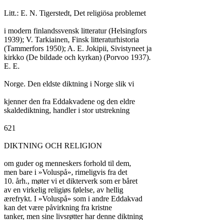
Litt.: E. N. Tigerstedt, Det religiösa problemet

i modern finlandssvensk litteratur (Helsingfors

1939); V. Tarkiainen, Finsk litteraturhistoria

(Tammerfors 1950); A. E. Jokipii, Sivistyneet ja

kirkko (De bildade och kyrkan) (Porvoo 1937).

E. E.

Norge. Den eldste diktning i Norge slik vi

kjenner den fra Eddakvadene og den eldre

skaldediktning, handler i stor utstrekning

621

DIKTNING OCH RELIGION

om guder og menneskers forhold til dem,

men bare i »Voluspå», rimeligvis fra det

10. årh., møter vi et dikterverk som er båret

av en virkelig religiøs følelse, av hellig

ærefrykt. I »Voluspå» som i andre Eddakvad

kan det være påvirkning fra kristne

tanker, men sine livsrøtter har denne diktning
