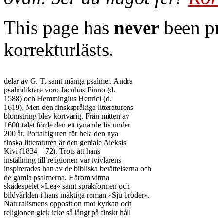
This page has
never
been pr
korrekturlästs.
delar av G. T. samt många psalmer. Andra

psalmdiktare voro Jacobus Finno (d.

1588) och Hemmingius Henrici (d.

1619). Men den finskspråkiga litteraturens

blomstring blev kortvarig. Från mitten av

1600-talet förde den ett tynande liv under

200 år. Portalfiguren för hela den nya

finska litteraturen är den geniale Aleksis

Kivi (1834—72). Trots att hans

inställning till religionen var tvivlarens

inspirerades han av de bibliska berättelserna och

de gamla psalmerna. Härom vittna

skådespelet »Lea» samt språkformen och

bildvärlden i hans mäktiga roman »Sju bröder».

Naturalismens opposition mot kyrkan och

religionen gick icke så långt på finskt håll
