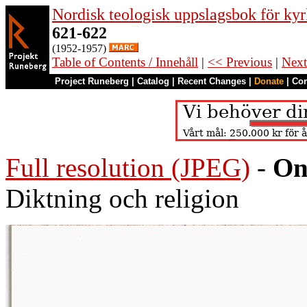
Nordisk teologisk uppslagsbok för kyr
621-622
(1952-1957)
Table of Contents / Innehåll
|
<< Previous
|
Next
Project Runeberg
|
Catalog
|
Recent Changes
|
Donate
|
Co
Full resolution (JPEG)
-
On
Diktning och religion