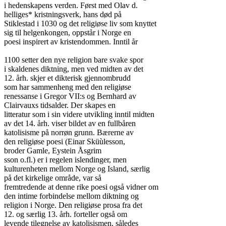
i hedenskapens verden. Først med Olav d.

helliges* kristningsverk, hans død på

Stiklestad i 1030 og det religiøse liv som knyttet

sig til helgenkongen, oppstår i Norge en

poesi inspirert av kristendommen. Inntil år

1100 setter den nye religion bare svake spor

i skaldenes diktning, men ved midten av det

12. årh. skjer et dikterisk gjennombrudd

som har sammenheng med den religiøse

renessanse i Gregor VII:s og Bernhard av

Clairvauxs tidsalder. Der skapes en

litteratur som i sin videre utvikling inntil midten

av det 14. årh. viser bildet av en fullbåren

katolisisme på norrøn grunn. Bærerne av

den religiøse poesi (Einar Sküùlesson,

broder Gamle, Eystein Åsgrim

sson o.fl.) er i regelen islendinger, men

kulturenheten mellom Norge og Island, særlig

på det kirkelige område, var så

fremtredende at denne rike poesi også vidner om

den intime forbindelse mellom diktning og

religion i Norge. Den religiøse prosa fra det

12. og særlig 13. årh. forteller også om

levende tilegnelse av katolisismen, således
