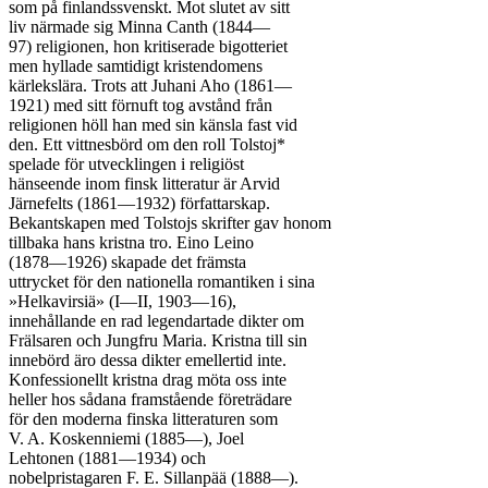
som på finlandssvenskt. Mot slutet av sitt

liv närmade sig Minna Canth (1844—

97) religionen, hon kritiserade bigotteriet

men hyllade samtidigt kristendomens

kärlekslära. Trots att Juhani Aho (1861—

1921) med sitt förnuft tog avstånd från

religionen höll han med sin känsla fast vid

den. Ett vittnesbörd om den roll Tolstoj*

spelade för utvecklingen i religiöst

hänseende inom finsk litteratur är Arvid

Järnefelts (1861—1932) författarskap.

Bekantskapen med Tolstojs skrifter gav honom

tillbaka hans kristna tro. Eino Leino

(1878—1926) skapade det främsta

uttrycket för den nationella romantiken i sina

»Helkavirsiä» (I—II, 1903—16),

innehållande en rad legendartade dikter om

Frälsaren och Jungfru Maria. Kristna till sin

innebörd äro dessa dikter emellertid inte.

Konfessionellt kristna drag möta oss inte

heller hos sådana framstående företrädare

för den moderna finska litteraturen som

V. A. Koskenniemi (1885—), Joel

Lehtonen (1881—1934) och

nobelpristagaren F. E. Sillanpää (1888—).
