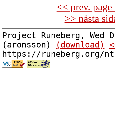
<< prev. page 
>> nästa si
Project Runeberg, Wed D
(aronsson)
(download)
<
https://runeberg.org/nt