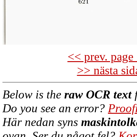
<< prev. page 
>> nästa si
Below is the
raw OCR text
f
Do you see an error?
Proof
Här nedan syns
maskintolk
ovan. Ser du något fel?
Kor