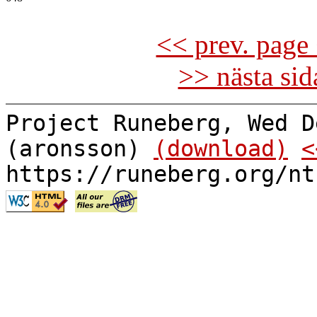
<< prev. page 
>> nästa si
Project Runeberg, Wed D
(aronsson)
(download)
<
https://runeberg.org/nt