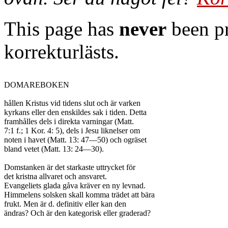
This page has
never
been pr
korrekturlästs.
DOMAREBOKEN

hållen Kristus vid tidens slut och är varken

kyrkans eller den enskildes sak i tiden. Detta

framhålles dels i direkta varningar (Matt.

7:1 f.; 1 Kor. 4: 5), dels i Jesu liknelser om

noten i havet (Matt. 13: 47—50) och ogräset

bland vetet (Matt. 13: 24—30).

Domstanken är det starkaste uttrycket för

det kristna allvaret och ansvaret.

Evangeliets glada gåva kräver en ny levnad.

Himmelens solsken skall komma trädet att bära

frukt. Men är d. definitiv eller kan den

ändras? Och är den kategorisk eller graderad?
