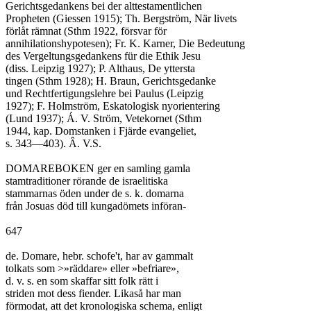
Gerichtsgedankens bei der alttestamentlichen

Propheten (Giessen 1915); Th. Bergström, När livets

förlåt rämnat (Sthm 1922, försvar för

annihilationshypotesen); Fr. K. Karner, Die Bedeutung

des Vergeltungsgedankens für die Ethik Jesu

(diss. Leipzig 1927); P. Althaus, De yttersta

tingen (Sthm 1928); H. Braun, Gerichtsgedanke

und Rechtfertigungslehre bei Paulus (Leipzig

1927); F. Holmström, Eskatologisk nyorientering

(Lund 1937); Á. V. Ström, Vetekornet (Sthm

1944, kap. Domstanken i Fjärde evangeliet,

s. 343—403). Â. V.S.

DOMAREBOKEN ger en samling gamla

stamtraditioner rörande de israelitiska

stammarnas öden under de s. k. domarna

från Josuas död till kungadömets införan-

647

de. Domare, hebr. schofe't, har av gammalt

tolkats som >»räddare» eller »befriare»,

d. v. s. en som skaffar sitt folk rätt i

striden mot dess fiender. Likaså har man

förmodat, att det kronologiska schema, enligt
