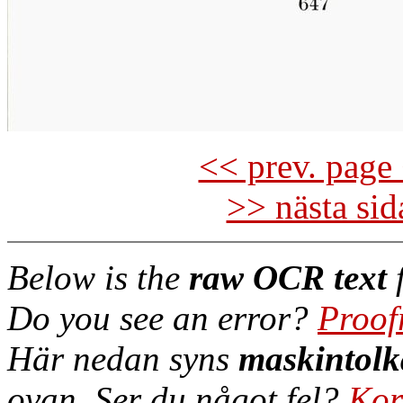
<< prev. page 
>> nästa si
Below is the
raw OCR text
f
Do you see an error?
Proof
Här nedan syns
maskintolk
ovan. Ser du något fel?
Kor