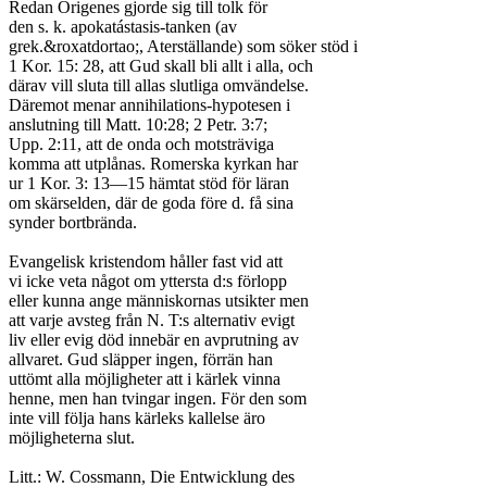
Redan Origenes gjorde sig till tolk för

den s. k. apokatástasis-tanken (av

grek.&roxatdortao;, Aterställande) som söker stöd i

1 Kor. 15: 28, att Gud skall bli allt i alla, och

därav vill sluta till allas slutliga omvändelse.

Däremot menar annihilations-hypotesen i

anslutning till Matt. 10:28; 2 Petr. 3:7;

Upp. 2:11, att de onda och motsträviga

komma att utplånas. Romerska kyrkan har

ur 1 Kor. 3: 13—15 hämtat stöd för läran

om skärselden, där de goda före d. få sina

synder bortbrända.

Evangelisk kristendom håller fast vid att

vi icke veta något om yttersta d:s förlopp

eller kunna ange människornas utsikter men

att varje avsteg från N. T:s alternativ evigt

liv eller evig död innebär en avprutning av

allvaret. Gud släpper ingen, förrän han

uttömt alla möjligheter att i kärlek vinna

henne, men han tvingar ingen. För den som

inte vill följa hans kärleks kallelse äro

möjligheterna slut.

Litt.: W. Cossmann, Die Entwicklung des
