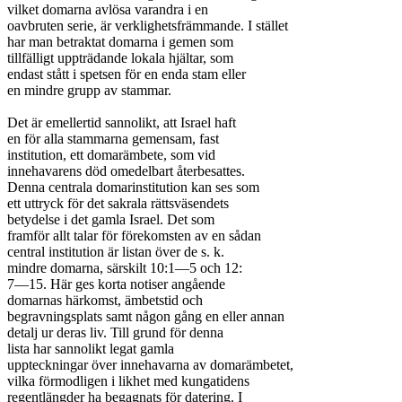
vilket domarna avlösa varandra i en

oavbruten serie, är verklighetsfrämmande. I stället

har man betraktat domarna i gemen som

tillfälligt uppträdande lokala hjältar, som

endast stått i spetsen för en enda stam eller

en mindre grupp av stammar.

Det är emellertid sannolikt, att Israel haft

en för alla stammarna gemensam, fast

institution, ett domarämbete, som vid

innehavarens död omedelbart återbesattes.

Denna centrala domarinstitution kan ses som

ett uttryck för det sakrala rättsväsendets

betydelse i det gamla Israel. Det som

framför allt talar för förekomsten av en sådan

central institution är listan över de s. k.

mindre domarna, särskilt 10:1—5 och 12:

7—15. Här ges korta notiser angående

domarnas härkomst, ämbetstid och

begravningsplats samt någon gång en eller annan

detalj ur deras liv. Till grund för denna

lista har sannolikt legat gamla

uppteckningar över innehavarna av domarämbetet,

vilka förmodligen i likhet med kungatidens

regentlängder ha begagnats för datering. I
