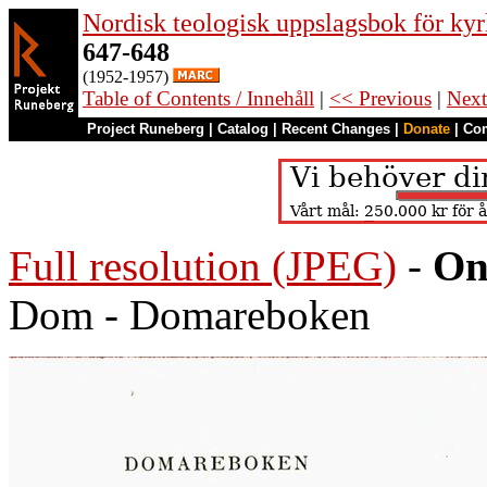
Nordisk teologisk uppslagsbok för kyr
647-648
(1952-1957)
Table of Contents / Innehåll
|
<< Previous
|
Next
Project Runeberg
|
Catalog
|
Recent Changes
|
Donate
|
Co
Full resolution (JPEG)
-
On
Dom - Domareboken