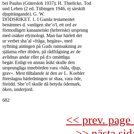
bei Paulus (Gütersloh 1937); H. Thielicke, Tod

und Leben (2 ed. Tübingen 1946, ej särskilt

djupträngande). G. W.

DÖDSRIKET. 1. I Gamla testamentet

benämnes d. vanligen she’o'l, ett ord av

förmodligen kanaaneiskt (hebreiskt) ursprung

med osäker etymologi. Man har härlett det

ur verbet sha’al »fråga, begära», med

syftning antingen på Guds rannsakning av

själarna efter döden, på rådfrågning av de

avlidnas andar eller på d:s omättliga

begär. Enligt en annan åsikt skulle den

ursprungliga innebörden vara »håla, djup,

grav». Mest tilltalande är den av L. Koehler

föreslagna härledningen ur shaa, vara öde,

förödd. She’o'l skulle då betyda ödemark,

öken, underjord.

682

<< prev. page 
>> nästa si