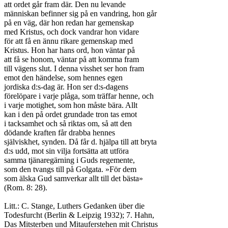
att ordet går fram där. Den nu levande

människan befinner sig på en vandring, hon går

på en väg, där hon redan har gemenskap

med Kristus, och dock vandrar hon vidare

för att få en ännu rikare gemenskap med

Kristus. Hon har hans ord, hon väntar på

att få se honom, väntar på att komma fram

till vägens slut. I denna visshet ser hon fram

emot den händelse, som hennes egen

jordiska d:s-dag är. Hon ser d:s-dagens

förelöpare i varje plåga, som träffar henne, och

i varje motighet, som hon måste bära. Allt

kan i den på ordet grundade tron tas emot

i tacksamhet och så riktas om, så att den

dödande kraften får drabba hennes

själviskhet, synden. Då får d. hjälpa till att bryta

d:s udd, mot sin vilja fortsätta att utföra

samma tjänaregärning i Guds regemente,

som den tvangs till på Golgata. »För dem

som älska Gud samverkar allt till det bästa»

(Rom. 8: 28).

Litt.: C. Stange, Luthers Gedanken über die

Todesfurcht (Berlin & Leipzig 1932); 7. Hahn,

Das Mitsterben und Mitauferstehen mit Christus
