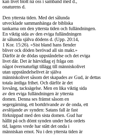
kan livet blott nå oss i samband med d.,

onaturens d.

Den yttersta tiden. Med det sålunda

utvecklade sammanhänga de bibliska

tankarna om den yttersta tiden och fulländningen.

En viktig sida av den eviga fulländningen

är sålunda själva dödens d. (Upp. 20:14,

1 Kor. 15:26). »Sist bland hans fiender

bliver ock döden berövad all sin makt.»

Därför är de dödas uppståndelse och det eviga

livet där. Det är härvidlag ej fråga om

något övernaturligt tillägg till människolivet

utan uppståndelselivet är själva

människolivet såsom det skapades av Gud, är dettas

totala äntliga frihet. Och därför är det

lovsång, tacksägelse. Men en lika viktig sida

av den eviga fulländningen är yttersta

domen. Denna ses främst såsom en

segergärning, ett bortdrivande av de onda, ett

avslöjande av synden: Satans fall är fast

förknippad med den sista domen. Gud har

hållit på och dömt synden under hela ordets

tid, lagens vrede har stått det onda i

människan emot. Nu i den yttersta tiden är
