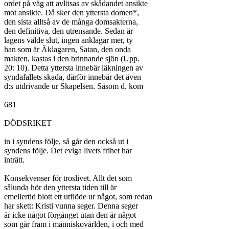
ordet på väg att avlösas av skådandet ansikte

mot ansikte. Då sker den yttersta domen*,

den sista alltså av de många domsakterna,

den definitiva, den utrensande. Sedan är

lagens välde slut, ingen anklagar mer, ty

han som är Äklagaren, Satan, den onda

makten, kastas i den brinnande sjön (Upp.

20: 10). Detta yttersta innebär läkningen av

syndafallets skada, därför innebär det även

d:s utdrivande ur Skapelsen. Såsom d. kom

681

DÖDSRIKET

in i syndens följe, så går den också ut i

syndens följe. Det eviga livets frihet har

inträtt.

Konsekvenser för troslivet. Allt det som

sålunda hör den yttersta tiden till är

emellertid blott ett utflöde ur något, som redan

har skett: Kristi vunna seger. Denna seger

är icke något förgånget utan den är något

som går fram i människovärlden, i och med
