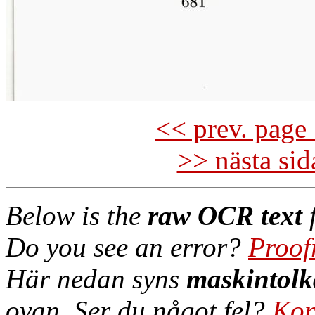
<< prev. page 
>> nästa si
Below is the
raw OCR text
f
Do you see an error?
Proof
Här nedan syns
maskintolk
ovan. Ser du något fel?
Kor