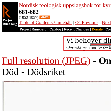
Nordisk teologisk uppslagsbok för kyr
681-682
(1952-1957)
Table of Contents / Innehåll
|
<< Previous
|
Next
Project Runeberg
|
Catalog
|
Recent Changes
|
Donate
|
Co
Full resolution (JPEG)
-
On
Död - Dödsriket