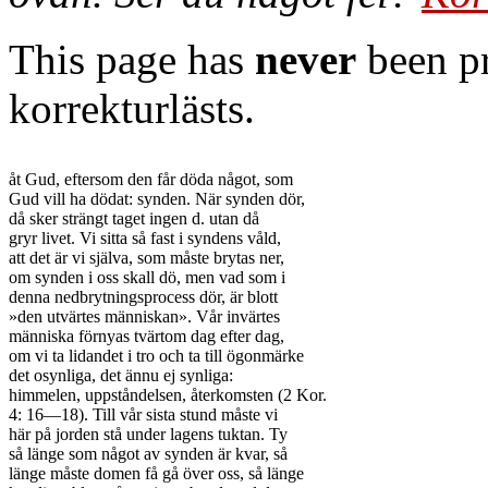
This page has
never
been pr
korrekturlästs.
åt Gud, eftersom den får döda något, som

Gud vill ha dödat: synden. När synden dör,

då sker strängt taget ingen d. utan då

gryr livet. Vi sitta så fast i syndens våld,

att det är vi själva, som måste brytas ner,

om synden i oss skall dö, men vad som i

denna nedbrytningsprocess dör, är blott

»den utvärtes människan». Vår invärtes

människa förnyas tvärtom dag efter dag,

om vi ta lidandet i tro och ta till ögonmärke

det osynliga, det ännu ej synliga:

himmelen, uppståndelsen, återkomsten (2 Kor.

4: 16—18). Till vår sista stund måste vi

här på jorden stå under lagens tuktan. Ty

så länge som något av synden är kvar, så

länge måste domen få gå över oss, så länge
