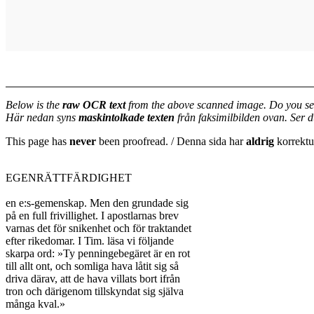
Below is the
raw OCR text
from the above scanned image. Do you se
Här nedan syns
maskintolkade texten
från faksimilbilden ovan. Ser 
This page has
never
been proofread. / Denna sida har
aldrig
korrektur
EGENRÄTTFÄRDIGHET

en e:s-gemenskap. Men den grundade sig

på en full frivillighet. I apostlarnas brev

varnas det för snikenhet och för traktandet

efter rikedomar. I Tim. läsa vi följande

skarpa ord: »Ty penningebegäret är en rot

till allt ont, och somliga hava låtit sig så

driva därav, att de hava villats bort ifrån

tron och därigenom tillskyndat sig själva

många kval.»
