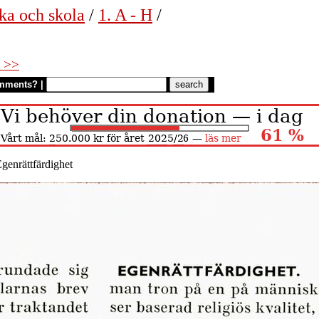
ka och skola
/
1. A - H
/
 >>
mments?
|
genrättfärdighet