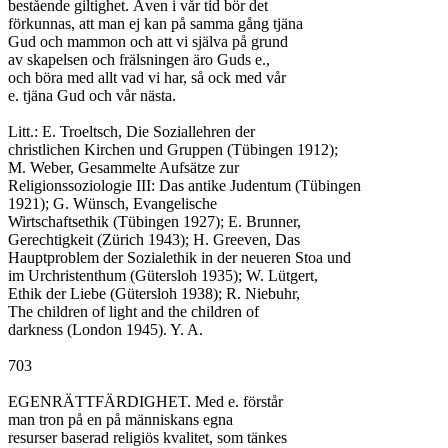
bestående giltighet. Även i vår tid bör det

förkunnas, att man ej kan på samma gång tjäna

Gud och mammon och att vi själva på grund

av skapelsen och frälsningen äro Guds e.,

och böra med allt vad vi har, så ock med vår

e. tjäna Gud och vår nästa.

Litt.: E. Troeltsch, Die Soziallehren der

christlichen Kirchen und Gruppen (Tübingen 1912);

M. Weber, Gesammelte Aufsätze zur

Religionssoziologie III: Das antike Judentum (Tübingen

1921); G. Wünsch, Evangelische

Wirtschaftsethik (Tübingen 1927); E. Brunner,

Gerechtigkeit (Zürich 1943); H. Greeven, Das

Hauptproblem der Sozialethik in der neueren Stoa und

im Urchristenthum (Gütersloh 1935); W. Lütgert,

Ethik der Liebe (Gütersloh 1938); R. Niebuhr,

The children of light and the children of

darkness (London 1945). Y. A.

703

EGENRÄTTFÄRDIGHET. Med e. förstår

man tron på en på människans egna

resurser baserad religiös kvalitet, som tänkes
