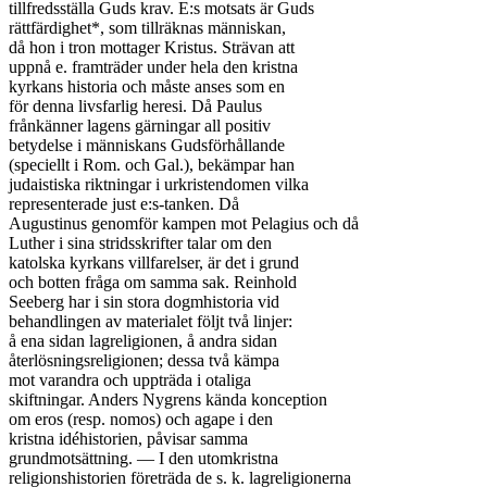
tillfredsställa Guds krav. E:s motsats är Guds

rättfärdighet*, som tillräknas människan,

då hon i tron mottager Kristus. Strävan att

uppnå e. framträder under hela den kristna

kyrkans historia och måste anses som en

för denna livsfarlig heresi. Då Paulus

frånkänner lagens gärningar all positiv

betydelse i människans Gudsförhållande

(speciellt i Rom. och Gal.), bekämpar han

judaistiska riktningar i urkristendomen vilka

representerade just e:s-tanken. Då

Augustinus genomför kampen mot Pelagius och då

Luther i sina stridsskrifter talar om den

katolska kyrkans villfarelser, är det i grund

och botten fråga om samma sak. Reinhold

Seeberg har i sin stora dogmhistoria vid

behandlingen av materialet följt två linjer:

å ena sidan lagreligionen, å andra sidan

återlösningsreligionen; dessa två kämpa

mot varandra och uppträda i otaliga

skiftningar. Anders Nygrens kända konception

om eros (resp. nomos) och agape i den

kristna idéhistorien, påvisar samma

grundmotsättning. — I den utomkristna

religionshistorien företräda de s. k. lagreligionerna
