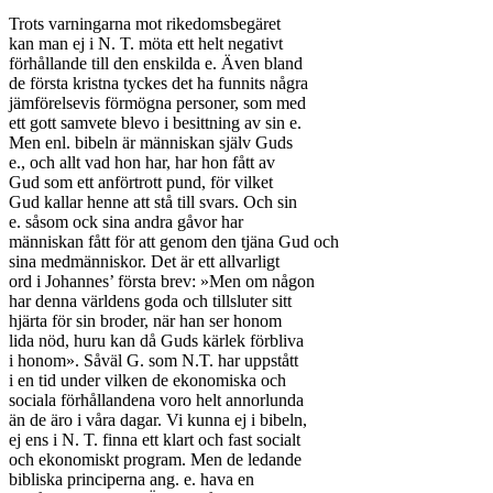
Trots varningarna mot rikedomsbegäret

kan man ej i N. T. möta ett helt negativt

förhållande till den enskilda e. Även bland

de första kristna tyckes det ha funnits några

jämförelsevis förmögna personer, som med

ett gott samvete blevo i besittning av sin e.

Men enl. bibeln är människan själv Guds

e., och allt vad hon har, har hon fått av

Gud som ett anförtrott pund, för vilket

Gud kallar henne att stå till svars. Och sin

e. såsom ock sina andra gåvor har

människan fått för att genom den tjäna Gud och

sina medmänniskor. Det är ett allvarligt

ord i Johannes’ första brev: »Men om någon

har denna världens goda och tillsluter sitt

hjärta för sin broder, när han ser honom

lida nöd, huru kan då Guds kärlek förbliva

i honom». Såväl G. som N.T. har uppstått

i en tid under vilken de ekonomiska och

sociala förhållandena voro helt annorlunda

än de äro i våra dagar. Vi kunna ej i bibeln,

ej ens i N. T. finna ett klart och fast socialt

och ekonomiskt program. Men de ledande

bibliska principerna ang. e. hava en
