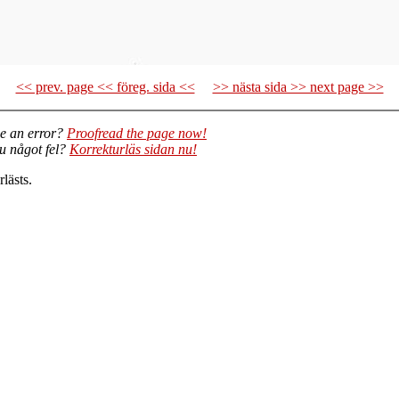
<< prev. page << föreg. sida <<
>> nästa sida >> next page >>
e an error?
Proofread the page now!
du något fel?
Korrekturläs sidan nu!
lästs.