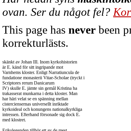
ovan. Ser du något fel?
Kor
This page has
never
been pr
korrekturlästs.
skänkt av Johan III. Inom kyrkohistorien

är E. känd för sitt ingripande mot

Varnhems kloster. Enligt Narratiuncula de

fundatione monasterii Vitae-Scholae (tryckt i

Scriptores rerum Danicarum

IV) skulle E. jämte sin gemål Kristina ha

trakasserat munkarna i detta kloster. Man

har häri velat se en spänning mellan

cisterciensernas universellt inriktade

kyrkoideal och konungens nationalkyrkliga

intressen. Efterhand försonade sig dock E.

med klostret.

Erikslegenden tillhör ett av de mest
