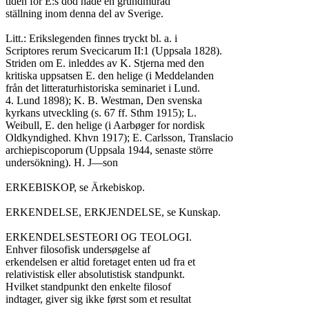
tiden för E:s död hade en grundmurad

ställning inom denna del av Sverige.

Litt.: Erikslegenden finnes tryckt bl. a. i

Scriptores rerum Svecicarum II:1 (Uppsala 1828).

Striden om E. inleddes av K. Stjerna med den

kritiska uppsatsen E. den helige (i Meddelanden

från det litteraturhistoriska seminariet i Lund.

4. Lund 1898); K. B. Westman, Den svenska

kyrkans utveckling (s. 67 ff. Sthm 1915); L.

Weibull, E. den helige (i Aarbøger for nordisk

Oldkyndighed. Khvn 1917); E. Carlsson, Translacio

archiepiscoporum (Uppsala 1944, senaste större

undersökning). H. J—son

ERKEBISKOP, se Ärkebiskop.

ERKENDELSE, ERKJENDELSE, se Kunskap.

ERKENDELSESTEORI OG TEOLOGI.

Enhver filosofisk undersøgelse af

erkendelsen er altid foretaget enten ud fra et

relativistisk eller absolutistisk standpunkt.

Hvilket standpunkt den enkelte filosof

indtager, giver sig ikke først som et resultat
