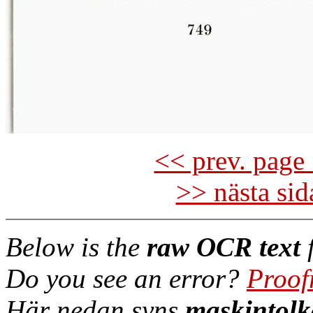
<< prev. page 
>> nästa si
Below is the
raw OCR text
f
Do you see an error?
Proof
Här nedan syns
maskintolk