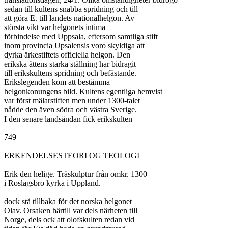
sedan till kultens snabba spridning och till

att göra E. till landets nationalhelgon. Av

största vikt var helgonets intima

förbindelse med Uppsala, eftersom samtliga stift

inom provincia Upsalensis voro skyldiga att

dyrka ärkestiftets officiella helgon. Den

erikska ättens starka ställning har bidragit

till erikskultens spridning och befästande.

Erikslegenden kom att bestämma

helgonkonungens bild. Kultens egentliga hemvist

var först mälarstiften men under 1300-talet

nådde den även södra och västra Sverige.

I den senare landsändan fick erikskulten

749

ERKENDELSESTEORI OG TEOLOGI

Erik den helige. Träskulptur från omkr. 1300

i Roslagsbro kyrka i Uppland.

dock stå tillbaka för det norska helgonet

Olav. Orsaken härtill var dels närheten till

Norge, dels ock att olofskulten redan vid
