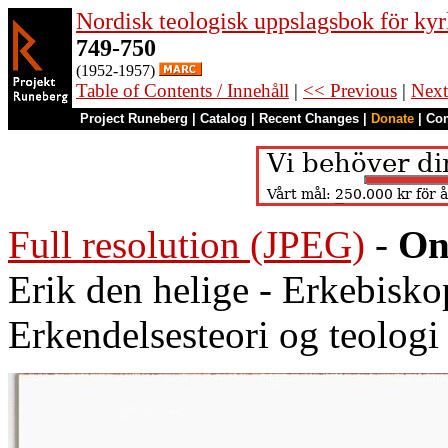
Nordisk teologisk uppslagsbok för kyr
749-750
(1952-1957)
Table of Contents / Innehåll
|
<< Previous
|
Next
Project Runeberg
|
Catalog
|
Recent Changes
|
Donate
|
Co
Full resolution (JPEG)
-
On
Erik den helige - Erkebisko
Erkendelsesteori og teologi