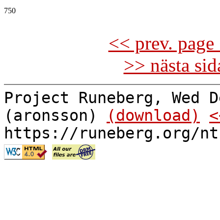
750

<< prev. page 
>> nästa si
Project Runeberg, Wed D
(aronsson)
(download)
<
https://runeberg.org/nt