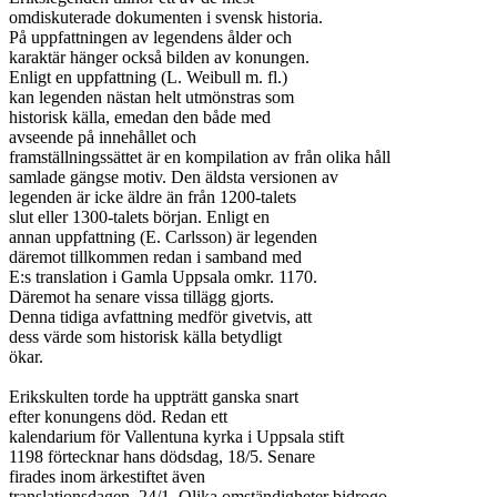
omdiskuterade dokumenten i svensk historia.

På uppfattningen av legendens ålder och

karaktär hänger också bilden av konungen.

Enligt en uppfattning (L. Weibull m. fl.)

kan legenden nästan helt utmönstras som

historisk källa, emedan den både med

avseende på innehållet och

framställningssättet är en kompilation av från olika håll

samlade gängse motiv. Den äldsta versionen av

legenden är icke äldre än från 1200-talets

slut eller 1300-talets början. Enligt en

annan uppfattning (E. Carlsson) är legenden

däremot tillkommen redan i samband med

E:s translation i Gamla Uppsala omkr. 1170.

Däremot ha senare vissa tillägg gjorts.

Denna tidiga avfattning medför givetvis, att

dess värde som historisk källa betydligt

ökar.

Erikskulten torde ha uppträtt ganska snart

efter konungens död. Redan ett

kalendarium för Vallentuna kyrka i Uppsala stift

1198 förtecknar hans dödsdag, 18/5. Senare

firades inom ärkestiftet även

translationsdagen, 24/1. Olika omständigheter bidrogo
