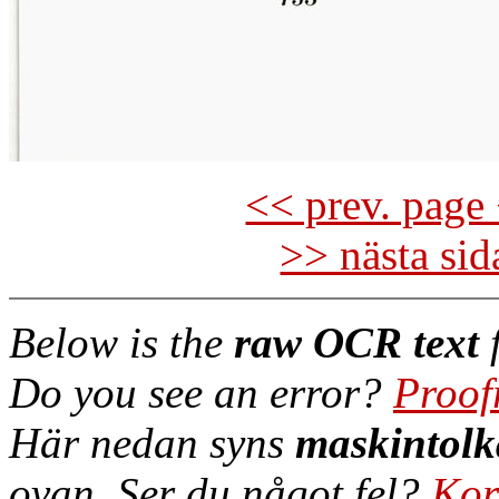
<< prev. page 
>> nästa si
Below is the
raw OCR text
f
Do you see an error?
Proof
Här nedan syns
maskintolk
ovan. Ser du något fel?
Kor