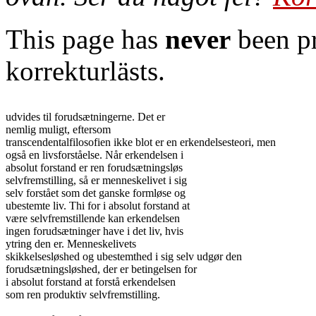
This page has
never
been pr
korrekturlästs.
udvides til forudsætningerne. Det er

nemlig muligt, eftersom

transcendentalfilosofien ikke blot er en erkendelsesteori, men

også en livsforståelse. Når erkendelsen i

absolut forstand er ren forudsætningsløs

selvfremstilling, så er menneskelivet i sig

selv forstået som det ganske formløse og

ubestemte liv. Thi for i absolut forstand at

være selvfremstillende kan erkendelsen

ingen forudsætninger have i det liv, hvis

ytring den er. Menneskelivets

skikkelsesløshed og ubestemthed i sig selv udgør den

forudsætningsløshed, der er betingelsen for

i absolut forstand at forstå erkendelsen

som ren produktiv selvfremstilling.
