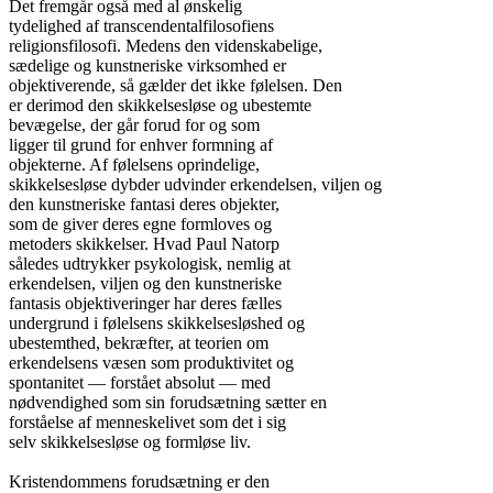
Det fremgår også med al ønskelig

tydelighed af transcendentalfilosofiens

religionsfilosofi. Medens den videnskabelige,

sædelige og kunstneriske virksomhed er

objektiverende, så gælder det ikke følelsen. Den

er derimod den skikkelsesløse og ubestemte

bevægelse, der går forud for og som

ligger til grund for enhver formning af

objekterne. Af følelsens oprindelige,

skikkelsesløse dybder udvinder erkendelsen, viljen og

den kunstneriske fantasi deres objekter,

som de giver deres egne formloves og

metoders skikkelser. Hvad Paul Natorp

således udtrykker psykologisk, nemlig at

erkendelsen, viljen og den kunstneriske

fantasis objektiveringer har deres fælles

undergrund i følelsens skikkelsesløshed og

ubestemthed, bekræfter, at teorien om

erkendelsens væsen som produktivitet og

spontanitet — forstået absolut — med

nødvendighed som sin forudsætning sætter en

forståelse af menneskelivet som det i sig

selv skikkelsesløse og formløse liv.

Kristendommens forudsætning er den
