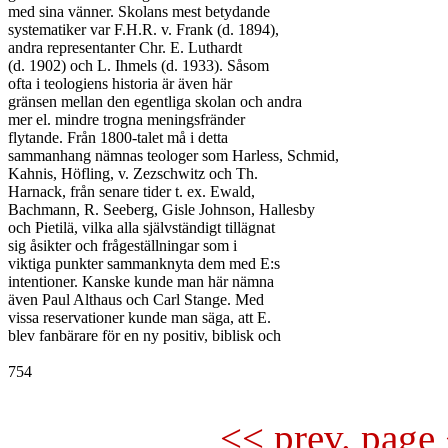
med sina vänner. Skolans mest betydande

systematiker var F.H.R. v. Frank (d. 1894),

andra representanter Chr. E. Luthardt

(d. 1902) och L. Ihmels (d. 1933). Såsom

ofta i teologiens historia är även här

gränsen mellan den egentliga skolan och andra

mer el. mindre trogna meningsfränder

flytande. Från 1800-talet må i detta

sammanhang nämnas teologer som Harless, Schmid,

Kahnis, Höfling, v. Zezschwitz och Th.

Harnack, från senare tider t. ex. Ewald,

Bachmann, R. Seeberg, Gisle Johnson, Hallesby

och Pietilä, vilka alla självständigt tillägnat

sig åsikter och frågeställningar som i

viktiga punkter sammanknyta dem med E:s

intentioner. Kanske kunde man här nämna

även Paul Althaus och Carl Stange. Med

vissa reservationer kunde man säga, att E.

blev fanbärare för en ny positiv, biblisk och

754

<< prev. page 