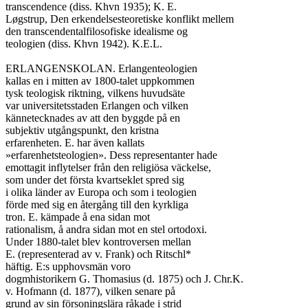
transcendence (diss. Khvn 1935); K. E.

Løgstrup, Den erkendelsesteoretiske konflikt mellem

den transcendentalfilosofiske idealisme og

teologien (diss. Khvn 1942). K.E.L.

ERLANGENSKOLAN. Erlangenteologien

kallas en i mitten av 1800-talet uppkommen

tysk teologisk riktning, vilkens huvudsäte

var universitetsstaden Erlangen och vilken

kännetecknades av att den byggde på en

subjektiv utgångspunkt, den kristna

erfarenheten. E. har även kallats

»erfarenhetsteologien». Dess representanter hade

emottagit inflytelser från den religiösa väckelse,

som under det första kvartseklet spred sig

i olika länder av Europa och som i teologien

förde med sig en återgång till den kyrkliga

tron. E. kämpade å ena sidan mot

rationalism, å andra sidan mot en stel ortodoxi.

Under 1880-talet blev kontroversen mellan

E. (representerad av v. Frank) och Ritschl*

häftig. E:s upphovsmän voro

dogmhistorikern G. Thomasius (d. 1875) och J. Chr.K.

v. Hofmann (d. 1877), vilken senare på

grund av sin försoningslära råkade i strid
