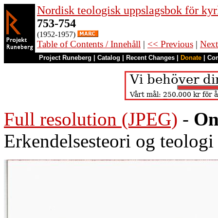
Nordisk teologisk uppslagsbok för kyr
753-754
(1952-1957)
Table of Contents / Innehåll
|
<< Previous
|
Next
Project Runeberg
|
Catalog
|
Recent Changes
|
Donate
|
Co
Full resolution (JPEG)
-
On
Erkendelsesteori og teologi