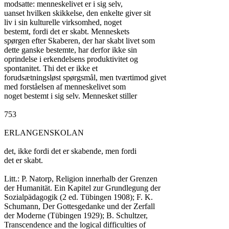
modsatte: menneskelivet er i sig selv,

uanset hvilken skikkelse, den enkelte giver sit

liv i sin kulturelle virksomhed, noget

bestemt, fordi det er skabt. Menneskets

spørgen efter Skaberen, der har skabt livet som

dette ganske bestemte, har derfor ikke sin

oprindelse i erkendelsens produktivitet og

spontanitet. Thi det er ikke et

forudsætningsløst spørgsmål, men tværtimod givet

med forståelsen af menneskelivet som

noget bestemt i sig selv. Mennesket stiller

753

ERLANGENSKOLAN

det, ikke fordi det er skabende, men fordi

det er skabt.

Litt.: P. Natorp, Religion innerhalb der Grenzen

der Humanität. Ein Kapitel zur Grundlegung der

Sozialpädagogik (2 ed. Tübingen 1908); F. K.

Schumann, Der Gottesgedanke und der Zerfall

der Moderne (Tübingen 1929); B. Schultzer,

Transcendence and the logical difficulties of
