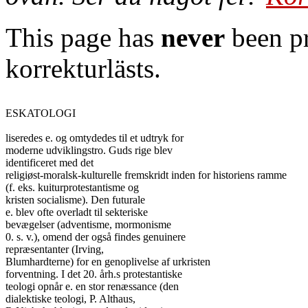
This page has
never
been pr
korrekturlästs.
ESKATOLOGI

liseredes e. og omtydedes til et udtryk for

moderne udviklingstro. Guds rige blev

identificeret med det

religiøst-moralsk-kulturelle fremskridt inden for historiens ramme

(f. eks. kuiturprotestantisme og

kristen socialisme). Den futurale

e. blev ofte overladt til sekteriske

bevægelser (adventisme, mormonisme

0. s. v.), omend der også findes genuinere

repræsentanter (Irving,

Blumhardterne) for en genoplivelse af urkristen

forventning. I det 20. årh.s protestantiske

teologi opnår e. en stor renæssance (den

dialektiske teologi, P. Althaus,
