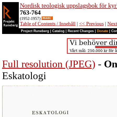
Nordisk teologisk uppslagsbok för kyr
763-764
(1952-1957)
Table of Contents / Innehåll
|
<< Previous
|
Next
Project Runeberg
|
Catalog
|
Recent Changes
|
Donate
|
Co
Full resolution (JPEG)
-
On
Eskatologi