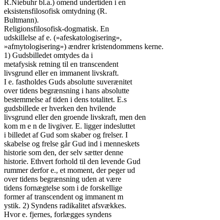
R.Niebuhr bl.a.) omend undertiden i en

eksistensfilosofisk omtydning (R.

Bultmann).

Religionsfilosofisk-dogmatisk. En

udskillelse af e. (»afeskatologisering»,

»afmytologisering») ændrer kristendommens kerne.

1) Gudsbilledet omtydes da i

metafysisk retning til en transcendent

livsgrund eller en immanent livskraft.

I e. fastholdes Guds absolutte suverænitet

over tidens begrænsning i hans absolutte

bestemmelse af tiden i dens totalitet. E.s

gudsbillede er hverken den hvilende

livsgrund eller den groende livskraft, men den

kom m e n de livgiver. E. ligger indesluttet

i billedet af Gud som skaber og frelser. I

skabelse og frelse går Gud ind i menneskets

historie som den, der selv sætter denne

historie. Ethvert forhold til den levende Gud

rummer derfor e., et moment, der peger ud

over tidens begrænsning uden at være

tidens fornægtelse som i de forskellige

former af transcendent og immanent m

ystik. 2) Syndens radikalitet afsvækkes.

Hvor e. fjernes, forlægges syndens
