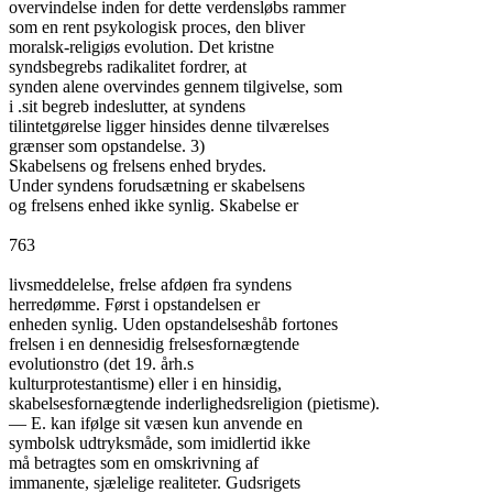
overvindelse inden for dette verdensløbs rammer

som en rent psykologisk proces, den bliver

moralsk-religiøs evolution. Det kristne

syndsbegrebs radikalitet fordrer, at

synden alene overvindes gennem tilgivelse, som

i .sit begreb indeslutter, at syndens

tilintetgørelse ligger hinsides denne tilværelses

grænser som opstandelse. 3)

Skabelsens og frelsens enhed brydes.

Under syndens forudsætning er skabelsens

og frelsens enhed ikke synlig. Skabelse er

763

livsmeddelelse, frelse afdøen fra syndens

herredømme. Først i opstandelsen er

enheden synlig. Uden opstandelseshåb fortones

frelsen i en dennesidig frelsesfornægtende

evolutionstro (det 19. årh.s

kulturprotestantisme) eller i en hinsidig,

skabelsesfornægtende inderlighedsreligion (pietisme).

— E. kan ifølge sit væsen kun anvende en

symbolsk udtryksmåde, som imidlertid ikke

må betragtes som en omskrivning af

immanente, sjælelige realiteter. Gudsrigets
