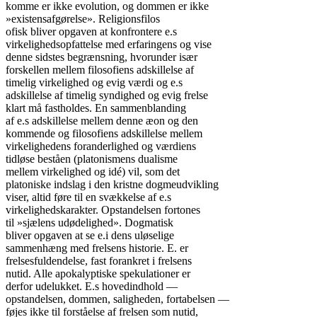
komme er ikke evolution, og dommen er ikke

»existensafgørelse». Religionsfilos

ofisk bliver opgaven at konfrontere e.s

virkelighedsopfattelse med erfaringens og vise

denne sidstes begrænsning, hvorunder især

forskellen mellem filosofiens adskillelse af

timelig virkelighed og evig værdi og e.s

adskillelse af timelig syndighed og evig frelse

klart må fastholdes. En sammenblanding

af e.s adskillelse mellem denne æon og den

kommende og filosofiens adskillelse mellem

virkelighedens foranderlighed og værdiens

tidløse beståen (platonismens dualisme

mellem virkelighed og idé) vil, som det

platoniske indslag i den kristne dogmeudvikling

viser, altid føre til en svækkelse af e.s

virkelighedskarakter. Opstandelsen fortones

til »sjælens udødelighed». Dogmatisk

bliver opgaven at se e.i dens uløselige

sammenhæng med frelsens historie. E. er

frelsesfuldendelse, fast forankret i frelsens

nutid. Alle apokalyptiske spekulationer er

derfor udelukket. E.s hovedindhold —

opstandelsen, dommen, saligheden, fortabelsen —

føjes ikke til forståelse af frelsen som nutid,
