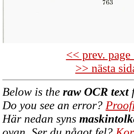
<< prev. page 
>> nästa si
Below is the
raw OCR text
f
Do you see an error?
Proof
Här nedan syns
maskintolk
ovan. Ser du något fel?
Kor