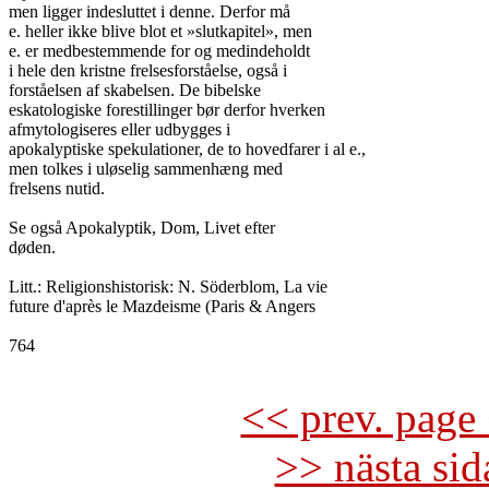
men ligger indesluttet i denne. Derfor må

e. heller ikke blive blot et »slutkapitel», men

e. er medbestemmende for og medindeholdt

i hele den kristne frelsesforståelse, også i

forståelsen af skabelsen. De bibelske

eskatologiske forestillinger bør derfor hverken

afmytologiseres eller udbygges i

apokalyptiske spekulationer, de to hovedfarer i al e.,

men tolkes i uløselig sammenhæng med

frelsens nutid.

Se også Apokalyptik, Dom, Livet efter

døden.

Litt.: Religionshistorisk: N. Söderblom, La vie

future d'après le Mazdeisme (Paris & Angers

764

<< prev. page 
>> nästa si