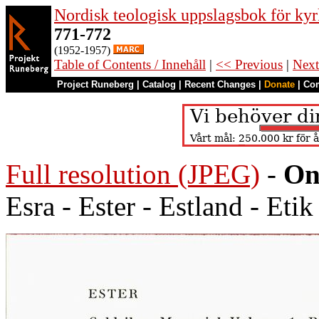
Nordisk teologisk uppslagsbok för kyr
771-772
(1952-1957)
Table of Contents / Innehåll
|
<< Previous
|
Next
Project Runeberg
|
Catalog
|
Recent Changes
|
Donate
|
Co
Full resolution (JPEG)
-
On
Esra - Ester - Estland - Etik