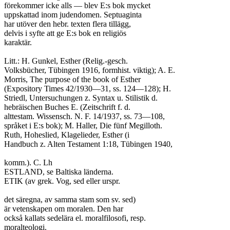
förekommer icke alls — blev E:s bok mycket

uppskattad inom judendomen. Septuaginta

har utöver den hebr. texten flera tillägg,

delvis i syfte att ge E:s bok en religiös

karaktär.

Litt.: H. Gunkel, Esther (Relig.-gesch.

Volksbücher, Tübingen 1916, formhist. viktig); A. E.

Morris, The purpose of the book of Esther

(Expository Times 42/1930—31, ss. 124—128); H.

Striedl, Untersuchungen z. Syntax u. Stilistik d.

hebräischen Buches E. (Zeitschrift f. d.

alttestam. Wissensch. N. F. 14/1937, ss. 73—108,

språket i E:s bok); M. Haller, Die fünf Megilloth.

Ruth, Hoheslied, Klagelieder, Esther (i

Handbuch z. Alten Testament 1:18, Tübingen 1940,

komm.). C. Lh

ESTLAND, se Baltiska länderna.

ETIK (av grek. Vog, sed eller urspr.

det säregna, av samma stam som sv. sed)

är vetenskapen om moralen. Den har

också kallats sedelära el. moralfilosofi, resp.

moralteologi.
