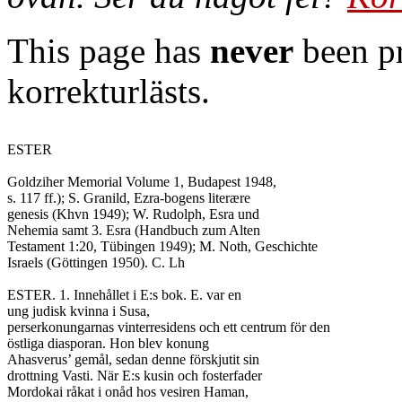
This page has
never
been pr
korrekturlästs.
ESTER

Goldziher Memorial Volume 1, Budapest 1948,

s. 117 ff.); S. Granild, Ezra-bogens literære

genesis (Khvn 1949); W. Rudolph, Esra und

Nehemia samt 3. Esra (Handbuch zum Alten

Testament 1:20, Tübingen 1949); M. Noth, Geschichte

Israels (Göttingen 1950). C. Lh

ESTER. 1. Innehållet i E:s bok. E. var en

ung judisk kvinna i Susa,

perserkonungarnas vinterresidens och ett centrum för den

östliga diasporan. Hon blev konung

Ahasverus’ gemål, sedan denne förskjutit sin

drottning Vasti. När E:s kusin och fosterfader

Mordokai råkat i onåd hos vesiren Haman,
