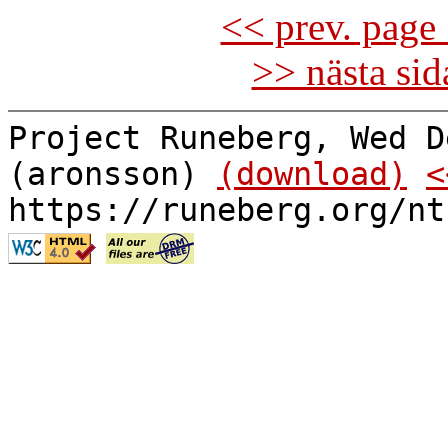
<< prev. page 
>> nästa si
Project Runeberg, Wed D
(aronsson)
(download)
<
https://runeberg.org/nt