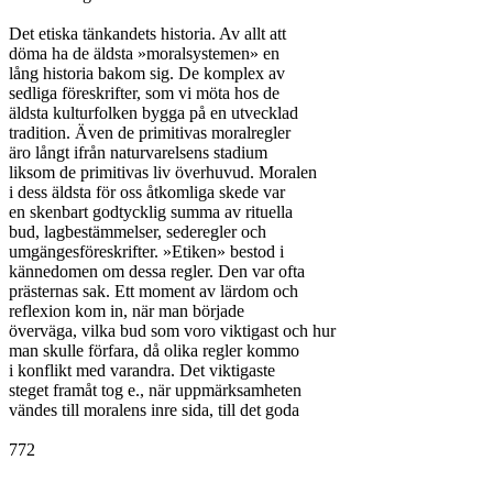
Det etiska tänkandets historia. Av allt att

döma ha de äldsta »moralsystemen» en

lång historia bakom sig. De komplex av

sedliga föreskrifter, som vi möta hos de

äldsta kulturfolken bygga på en utvecklad

tradition. Även de primitivas moralregler

äro långt ifrån naturvarelsens stadium

liksom de primitivas liv överhuvud. Moralen

i dess äldsta för oss åtkomliga skede var

en skenbart godtycklig summa av rituella

bud, lagbestämmelser, sederegler och

umgängesföreskrifter. »Etiken» bestod i

kännedomen om dessa regler. Den var ofta

prästernas sak. Ett moment av lärdom och

reflexion kom in, när man började

överväga, vilka bud som voro viktigast och hur

man skulle förfara, då olika regler kommo

i konflikt med varandra. Det viktigaste

steget framåt tog e., när uppmärksamheten

vändes till moralens inre sida, till det goda

772
