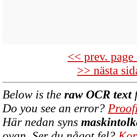
<< prev. page 
>> nästa si
Below is the
raw OCR text
f
Do you see an error?
Proof
Här nedan syns
maskintolk
ovan. Ser du något fel?
Kor