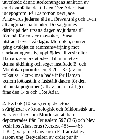
utverkade denne storkonungens sanktion av

en riksomfattande, till den 13:e Adar utsatt

judepogrom. På E:s förbön beviljade

Ahasverus judarna rätt att försvara sig och även

att angripa sina fiender. Dessa gjordes

därför på den utsatta dagen av judarna till

föremål för en stor massaker, i Susa

utsträckt över två dagar. Mordokai, som en

gång avslöjat en sammansvärjning mot

storkonungens liv, upphöjdes till vesir efter

Haman, som avrättades. Till minnet av

denna räddning och seger instiftade E. och

Mordokai purimfesten, 9:20—32 (av pur,

tolkat ss. »lott»: man hade inför Haman

genom lottkastning fastställt dagen för den

tilltänkta pogromen) att av judarna årligen

firas den 14:e och 15:e Adar.

2. E:s bok (10 kap.) erbjuder stora

svårigheter av kronologisk och folkloristisk art.

Så säges t. ex. om Mordokai, att han

deporterades från Jerusalem 597 (2:6) och blev

vesir hos Ahasverus (Xerxes, 485-—465

f. Kr.), varjämte hans kusin E. framställes

såsom ung. Betydelsen av ordet pur är
