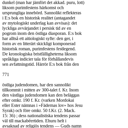
dunkel (man har jämfört det akkad. puru, lott)

liksom purimfestens härkomst och

ursprungliga innebörd. Sannolikt reflekteras

i E:s bok en historisk realitet (antagandet

av mytologiskt underlag kan avvisas): det

lyckliga avvärjandet i persisk tid av en

pogrom inom den östliga diasporan. E:s bok

har alltså ett aitiologiskt syfte: den ger, i

form av en litterärt skickligt komponerad

historisk roman, purimfestens festlegend.

De kronologiska bristfälligheterna liksom

språkliga indicier tala för förhållandevis

sen avfattningstid. Härrör E:s bok från den

771

östliga judendomen, har den sannolikt

tillkommit i mitten av 300-talet f. Kr. Inom

den västliga judendomen kan den beläggas

efter omkr. 190 f. Kr. (varken Mordokai

eller Ester nämnas i »Fädernas lov» hos Jesu

Syrak) och före omkr. 50 f.Kr. (2. Mack.

15: 36) ; dess nationalistiska tendens passar

väl till mackabéertiden. Ehuru helt i

avsaknad av religiös tendens — Guds namn
