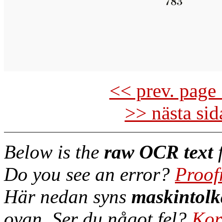
<< prev. page 
>> nästa si
Below is the
raw OCR text
f
Do you see an error?
Proof
Här nedan syns
maskintolk
ovan. Ser du något fel?
Kor