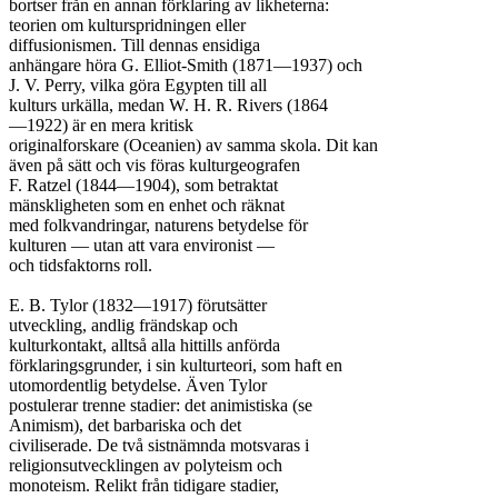
bortser från en annan förklaring av likheterna:

teorien om kulturspridningen eller

diffusionismen. Till dennas ensidiga

anhängare höra G. Elliot-Smith (1871—1937) och

J. V. Perry, vilka göra Egypten till all

kulturs urkälla, medan W. H. R. Rivers (1864

—1922) är en mera kritisk

originalforskare (Oceanien) av samma skola. Dit kan

även på sätt och vis föras kulturgeografen

F. Ratzel (1844—1904), som betraktat

mänskligheten som en enhet och räknat

med folkvandringar, naturens betydelse för

kulturen — utan att vara environist —

och tidsfaktorns roll.

E. B. Tylor (1832—1917) förutsätter

utveckling, andlig frändskap och

kulturkontakt, alltså alla hittills anförda

förklaringsgrunder, i sin kulturteori, som haft en

utomordentlig betydelse. Även Tylor

postulerar trenne stadier: det animistiska (se

Animism), det barbariska och det

civiliserade. De två sistnämnda motsvaras i

religionsutvecklingen av polyteism och

monoteism. Relikt från tidigare stadier,
