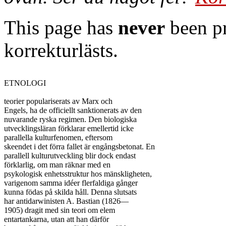
This page has
never
been pr
korrekturlästs.
ETNOLOGI

teorier populariserats av Marx och

Engels, ha de officiellt sanktionerats av den

nuvarande ryska regimen. Den biologiska

utvecklingsläran förklarar emellertid icke

parallella kulturfenomen, eftersom

skeendet i det förra fallet är engångsbetonat. En

parallell kulturutveckling blir dock endast

förklarlig, om man räknar med en

psykologisk enhetsstruktur hos mänskligheten,

varigenom samma idéer flerfaldiga gånger

kunna födas på skilda håll. Denna slutsats

har antidarwinisten A. Bastian (1826—

1905) dragit med sin teori om elem

entartankarna, utan att han därför
