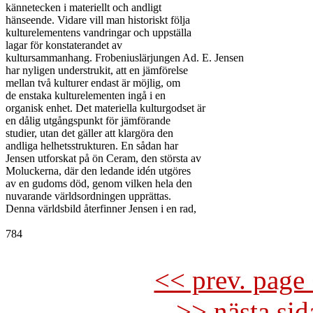
kännetecken i materiellt och andligt

hänseende. Vidare vill man historiskt följa

kulturelementens vandringar och uppställa

lagar för konstaterandet av

kultursammanhang. Frobeniuslärjungen Ad. E. Jensen

har nyligen understrukit, att en jämförelse

mellan två kulturer endast är möjlig, om

de enstaka kulturelementen ingå i en

organisk enhet. Det materiella kulturgodset är

en dålig utgångspunkt för jämförande

studier, utan det gäller att klargöra den

andliga helhetsstrukturen. En sådan har

Jensen utforskat på ön Ceram, den största av

Moluckerna, där den ledande idén utgöres

av en gudoms död, genom vilken hela den

nuvarande världsordningen upprättas.

Denna världsbild återfinner Jensen i en rad,

784

<< prev. page 
>> nästa si