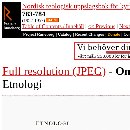
Nordisk teologisk uppslagsbok för kyr
783-784
(1952-1957)
Table of Contents / Innehåll
|
<< Previous
|
Next
Project Runeberg
|
Catalog
|
Recent Changes
|
Donate
|
Co
Full resolution (JPEG)
-
On
Etnologi