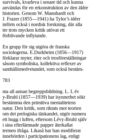
survivals, kvarleva i senare tid och kunna

användas för en rekonstruktion av den äldre

historien. Genom W. Mannhardt och

J. Frazer (1855—1941) ha Tylor’s idéer

införts också i nordisk forskning, där alla

tre trots mycken kritik utövat ett

förblivande inflytande.

En grupp för sig utgöra de franska

sociologerna. E.Durkheim (1856—1917)

förklarar myter, riter och trosföreställningar

såsom symboliska, kollektiva reflexer av

samhällsmedvetandet, som också bestäm-

783

ma all annan begreppsbildning. L. L év

y-Bruhl (1857—1939) har isynnerhet sökt

bestämma den primitiva mentalitetens

natur. Den kritik, som riktats mot teorien

om det prelogiska tänkandet, utgör numera

ett hugg i luften, eftersom Lévy-Bruhl själv

i sina efterlämnade papper återkallat

termen ifråga. Likaså har han modifierat

innebörden i participationens lag, enligt
