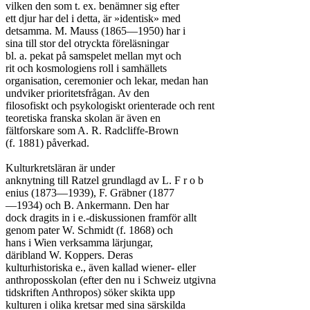
vilken den som t. ex. benämner sig efter

ett djur har del i detta, är »identisk» med

detsamma. M. Mauss (1865—1950) har i

sina till stor del otryckta föreläsningar

bl. a. pekat på samspelet mellan myt och

rit och kosmologiens roll i samhällets

organisation, ceremonier och lekar, medan han

undviker prioritetsfrågan. Av den

filosofiskt och psykologiskt orienterade och rent

teoretiska franska skolan är även en

fältforskare som A. R. Radcliffe-Brown

(f. 1881) påverkad.

Kulturkretsläran är under

anknytning till Ratzel grundlagd av L. F r o b

enius (1873—1939), F. Gräbner (1877

—1934) och B. Ankermann. Den har

dock dragits in i e.-diskussionen framför allt

genom pater W. Schmidt (f. 1868) och

hans i Wien verksamma lärjungar,

däribland W. Koppers. Deras

kulturhistoriska e., även kallad wiener- eller

anthroposskolan (efter den nu i Schweiz utgivna

tidskriften Anthropos) söker skikta upp

kulturen i olika kretsar med sina särskilda
