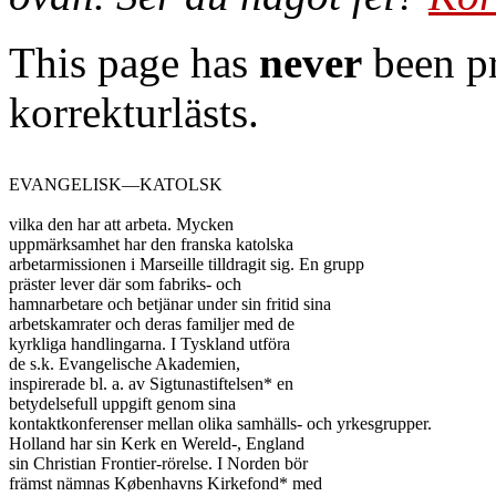
This page has
never
been pr
korrekturlästs.
EVANGELISK—KATOLSK

vilka den har att arbeta. Mycken

uppmärksamhet har den franska katolska

arbetarmissionen i Marseille tilldragit sig. En grupp

präster lever där som fabriks- och

hamnarbetare och betjänar under sin fritid sina

arbetskamrater och deras familjer med de

kyrkliga handlingarna. I Tyskland utföra

de s.k. Evangelische Akademien,

inspirerade bl. a. av Sigtunastiftelsen* en

betydelsefull uppgift genom sina

kontaktkonferenser mellan olika samhälls- och yrkesgrupper.

Holland har sin Kerk en Wereld-, England

sin Christian Frontier-rörelse. I Norden bör

främst nämnas Københavns Kirkefond* med
