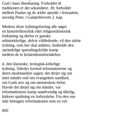
Gud i hans åbenbaring. Forholdet til

traditionen er det sekundære. Jfr. forholdet

mellem Paulus og de ældre apostle i Jerusalem,

navnlig Peter, i Galaterbrevets 2. kap.

Medens disse tydningsforslag alle søger

en historiefilosofisk eller religionshistorisk

forklaring og derfor er ganske

utilstrækkelige, delvis vildledende, vil den sidste

tydning, som her skal anføres, fastholde den

oprindelige spændingsfyldte kamp

mellem de to kristendomsforståelser.

d. den klassiske, teologisk-kirkelige

tydning. Således forstod reformatorerne og

deres modstandere sagen: det drejer sig om

intet mindre end om evangeliets sandhed,

om Guds ære og om menneskets frelse.

Havde det drejet sig om mindre, var

reformationens kamp unødvendig og tåbelig,

kirkens spaltning en forbrydelse. Fra den ene

side betragtes reformationen som en vel-

800
