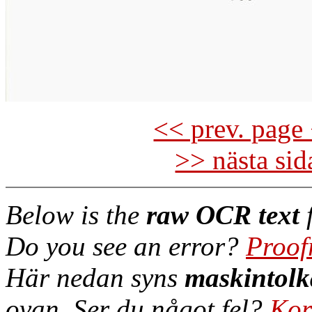
<< prev. page 
>> nästa si
Below is the
raw OCR text
f
Do you see an error?
Proof
Här nedan syns
maskintolk
ovan. Ser du något fel?
Kor