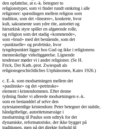
den opfattelse, at e.-k. betegner to

religionstyper, som vi finder rundt omkring i alle

religioner: spændingen mellem religion som

tradition, som det »lineære», konkrete, hvor

kult, sakramente som ydre rite, autoritet og

hierarkisk styre spiller en afgørende rolle,

og religion som det stadig »kommende»,

som »brud» med det bestående, som det

»punktuelle» og profetiske, hvor

tyngdepunktet ligger hos Gud og ikke i religionens

menneskelige virkeliggørelse. Lignende

tendenser møder vi i andre religioner. (Se H.

Frick, Der Kath.-prot. Zwiespalt als

religionsgeschichtliches Urphänomen, Kairo 1926.)

c. E.-k. som modsætningen mellem det

»paulinske» og det »petrinske»

element i kristendommen. Efter denne

tydning finder vi allerede modsætningen e.-k.

som en bestanddel af selve den

nytestamentlige kristendom: Peter betegner det stabile,

håndgribelige, autoritetsmæssige i

modsætning til Paulus som udtryk for det

dynamiske, reformatoriske, der ikke bygger på

traditionen, men på det direkte forhold til
