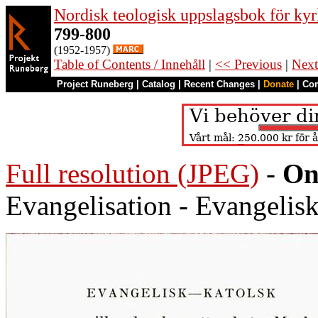
Nordisk teologisk uppslagsbok för kyr
799-800
(1952-1957)
Table of Contents / Innehåll
|
<< Previous
|
Next
Project Runeberg
|
Catalog
|
Recent Changes
|
Donate
|
Co
Full resolution (JPEG)
-
On
Evangelisation - Evangeli