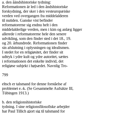
a. den åändshistoriske tydning:

Reformationen är led i den åndshistoriske

forskydning, der sker i den vesteuropæiske

verden ved overgangen fra middelalderen

til nutiden. Ganske vist befinder

reformatorerne sig endnu helt i den

middelalderlige verden, men i kim og anlæg ligger

allerede i reformatorerne hele den senere

udvikling, som den finder sted i det 18., 19.

og 20. århundrede. Reformationen finder

sin afslutning i oplysningen og idealismen.

I stedet for en religiøsitet, der finder sit

udtryk i ydre kult og ydre autoritet, sættes

i reformationen det enkelte individ, det

religiøse subjekt i højsædet. Navnlig Tro-

799

eltsch er talsmand for denne forståelse af

problemet e.-k. (Se Gesammelte Aufsätze IlI,

Tübingen 1913.)

b. den religionshistoriske

tydning. I sine religionsfilosofiske arbejder

har Paul Tillich gjort sig til talsmand for
