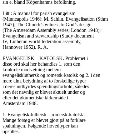
sin e. bland Köpenhamns befolkning.

Litt.: A manual for parish evangelism

(Minneapolis 1946); M. Sahlin, Evangelisation (Sthm

1947); The Church’s witness to God’s design

(The Amsterdam Assembly series, London 1948);

Evangelism and stewardship (Study document

IV, Lutheran world federation assembly,

Hannover 1952). R. A.

EVANGELISK—KATOLSK. Problemet i

disse ord skal her behandles 1. som den

konkrete modsætning mellem

evangeliskluthersk og romersk-katolsk og 2. i den

mere alm. betydning af to forskellige typer

i deres indbyrdes spændingsforhold, således

som det navnlig er blevet aktuelt under og

efter det økumeniske kirkemøde i

Amsterdam 1948.

1. Evangelisk-luthersk—romersk-katolsk.

Mange forsøg er blevet gjort på at forklare

spaltningen. Følgende hovedtyper kan

opstilles:
