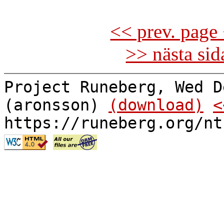
<< prev. page 
>> nästa si
Project Runeberg, Wed D
(aronsson)
(download)
<
https://runeberg.org/nt