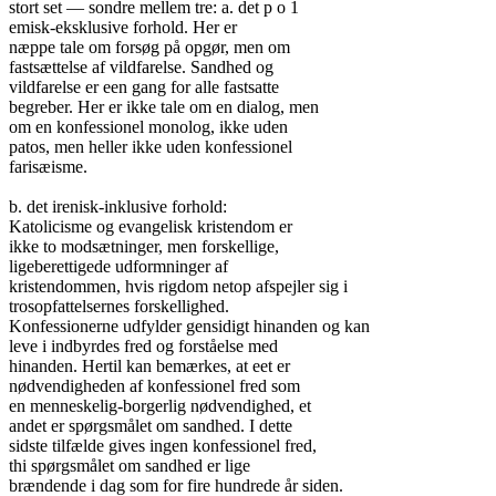
stort set — sondre mellem tre: a. det p o 1

emisk-eksklusive forhold. Her er

næppe tale om forsøg på opgør, men om

fastsættelse af vildfarelse. Sandhed og

vildfarelse er een gang for alle fastsatte

begreber. Her er ikke tale om en dialog, men

om en konfessionel monolog, ikke uden

patos, men heller ikke uden konfessionel

farisæisme.

b. det irenisk-inklusive forhold:

Katolicisme og evangelisk kristendom er

ikke to modsætninger, men forskellige,

ligeberettigede udformninger af

kristendommen, hvis rigdom netop afspejler sig i

trosopfattelsernes forskellighed.

Konfessionerne udfylder gensidigt hinanden og kan

leve i indbyrdes fred og forståelse med

hinanden. Hertil kan bemærkes, at eet er

nødvendigheden af konfessionel fred som

en menneskelig-borgerlig nødvendighed, et

andet er spørgsmålet om sandhed. I dette

sidste tilfælde gives ingen konfessionel fred,

thi spørgsmålet om sandhed er lige

brændende i dag som for fire hundrede år siden.
