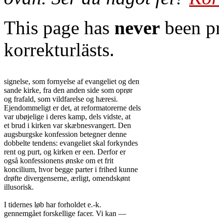
This page has
never
been pr
korrekturlästs.
signelse, som fornyelse af evangeliet og den

sande kirke, fra den anden side som oprør

og frafald, som vildfarelse og hæresi.

Ejendommeligt er det, at reformatorerne dels

var ubøjelige i deres kamp, dels vidste, at

et brud i kirken var skæbnesvangert. Den

augsburgske konfession betegner denne

dobbelte tendens: evangeliet skal forkyndes

rent og purt, og kirken er een. Derfor er

også konfessionens ønske om et frit

koncilium, hvor begge parter i frihed kunne

drøfte divergenserne, ærligt, omendskønt

illusorisk.

I tidernes løb har forholdet e.-k.

gennemgået forskellige facer. Vi kan —
