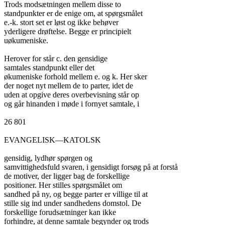
Trods modsætningen mellem disse to

standpunkter er de enige om, at spørgsmålet

e.-k. stort set er løst og ikke behøver

yderligere drøftelse. Begge er principielt

uøkumeniske.

Herover for står c. den gensidige

samtales standpunkt eller det

økumeniske forhold mellem e. og k. Her sker

der noget nyt mellem de to parter, idet de

uden at opgive deres overbevisning står op

og går hinanden i møde i fornyet samtale, i

26 801

EVANGELISK—KATOLSK

gensidig, lydhør spørgen og

samvittighedsfuld svaren, i gensidigt forsøg på at forstå

de motiver, der ligger bag de forskellige

positioner. Her stilles spørgsmålet om

sandhed på ny, og begge parter er villige til at

stille sig ind under sandhedens domstol. De

forskellige forudsætninger kan ikke

forhindre, at denne samtale begynder og trods
