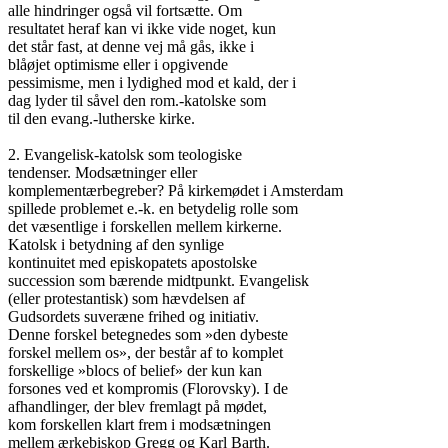
alle hindringer også vil fortsætte. Om

resultatet heraf kan vi ikke vide noget, kun

det står fast, at denne vej må gås, ikke i

blåøjet optimisme eller i opgivende

pessimisme, men i lydighed mod et kald, der i

dag lyder til såvel den rom.-katolske som

til den evang.-lutherske kirke.

2. Evangelisk-katolsk som teologiske

tendenser. Modsætninger eller

komplementærbegreber? På kirkemødet i Amsterdam

spillede problemet e.-k. en betydelig rolle som

det væsentlige i forskellen mellem kirkerne.

Katolsk i betydning af den synlige

kontinuitet med episkopatets apostolske

succession som bærende midtpunkt. Evangelisk

(eller protestantisk) som hævdelsen af

Gudsordets suveræne frihed og initiativ.

Denne forskel betegnedes som »den dybeste

forskel mellem os», der består af to komplet

forskellige »blocs of belief» der kun kan

forsones ved et kompromis (Florovsky). I de

afhandlinger, der blev fremlagt på mødet,

kom forskellen klart frem i modsætningen

mellem ærkebiskop Gregg og Karl Barth.
