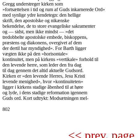
Gregg understreger kirken som

»fortsættelsen i tid og rum af Guds inkarnerede Ord»

med synlige ydre kendetegn: den hellige

skrift, den apostolske og nikænske

bekendelse, de to store evangeliske sakramenter

og — sidst, men ikke mindst — »det

tredobbelte apostolske embede, biskoppens,

præstens og diakonens, overgivet af dem

der dertil har myndighed». For Barth ligger

vægten ikke på den »horisontale»

kontinuitet, men på kirkens »vertikale» forhold til

den levende herre, som leder den fra dag

til dag gennem det altid aktuelle Gudsord.

Kirken er »den levende Herres, Jesu Kristi

levende menighed», hvor »kontinuiteten»

ligger i kirkens stadige åbenhed til at høre

og lyde, i dens stadige reformation igennem

Guds ord. Kort udtrykt: Modsætningen mel-

802

<< prev. page 