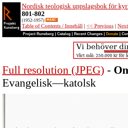
Nordisk teologisk uppslagsbok för kyr
801-802
(1952-1957)
Table of Contents / Innehåll
|
<< Previous
|
Next
Project Runeberg
|
Catalog
|
Recent Changes
|
Donate
|
Co
Full resolution (JPEG)
-
On
Evangelisk—katolsk