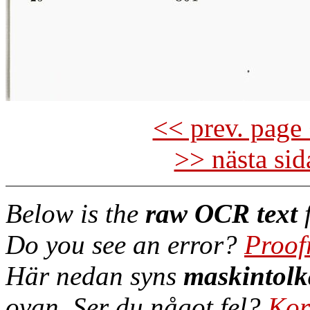
<< prev. page 
>> nästa si
Below is the
raw OCR text
f
Do you see an error?
Proof
Här nedan syns
maskintolk
ovan. Ser du något fel?
Kor