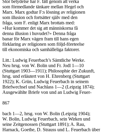
Stor betydelse har F. fått genom att verka

som förmedlande tänkare mellan Hegel och

Marx. Marx godtar F:s lösning av religionen

som illusion och fortsätter själv med den

fråga, som F. enligt Marx brottats med:

»Hur kommer det sig att människorna få

denna illusion i huvudet?» Denna fråga

banar för Marx vägen fram till hans egen

förklaring av religionen som följd-företeelse

till ekonomiska och samhälleliga faktorer.

Litt.: Ludwig Feuerbach’s Sämtliche Werke.

Neu hrsg. von W. Bolin und Fr. Jodl 1—10

(Stuttgart 1903—1911); Philosophie der Zukunft,

hrsg. und erläutert von H. Ehrenberg (Stuttgart

1922); K. Grün, Ludwig Feuerbach in seinem

Briefwechsel und Nachlass 1—2 (Leipzig 1874);

Ausgewählte Briefe von und an Ludwig Feuer-

867

bach 1—2, hrsg. von W. Bolin (Leipzig 1904);

W. Bolin, Ludwig Feuerbach, sein Wirken und

seine Zeitgenossen (Stuttgart 1891); A. Rau,

Harnack, Goethe, D. Strauss und L. Feuerbach über
