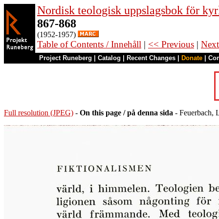
Nordisk teologisk uppslagsbok för kyr
867-868
(1952-1957)
Table of Contents / Innehåll
|
<< Previous
|
Next
Project Runeberg
|
Catalog
|
Recent Changes
|
Donate
|
Co
Full resolution (JPEG)
-
On this page / på denna sida
- Feuerbach, 