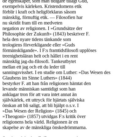
de egenskaper, som man tidigare tillagt Gud,

exempelvis kärleken. Kristendomens etik

förblir i kraft och heligförklaras såsom

mänsklig, förnuftig etik. — Filosofien har

nu skridit fram till en medveten

negation av religionen. I »Grundsätze der

Philosophie der Zukunft» (1843) beskriver F.

hela den nyare tidens tänkande som

teologiens förverkligande eller »Guds

förmänskligande». I F:s framtidsfilosofi upplöses

treenighetsläran helt och hållet i en rent

mänsklig jag-du-filosofi. Tankeutbytet

mellan ett jag och ett du leder till

sanningsvisshet. I en studie om Luther: »Das Wesen des

Glaubens im Sinne Luthers» (1844)

bestyrker F. att han från religionen hämtat den

levande människan samtidigt som han

anklagar tron för att vara intet annat än

självkärlek, ett uttryck för hjärtats själviska

önskan att bli saligt, att bli hjälpt o.s.v. I

»Das Wesen der Religion» (1845) och

»Theogoni» (1857) utvidgas F:s kritik över

religionens hela värld. Religionen är en

skapelse av de mänskliga önskedrömmarna.
