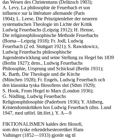
das Wesen des Christentums (Delitzsch 1903);

A. Levy, La philosophie de Feuerbach et son

influence sur la littérature allemande (Paris

1904); L. Leese, Die Prinzipienlehre der neueren

systematischen Theologie im Lichte der Kritik

Ludwig Feuerbachs (Leipzig 1912); H. Henne,

Die religionsphilosophische Methode Feuerbachs

(Borna—Leipzig 1918); Fr. Jodl, Ludwig

Feuerbach (2 ed. Stuttgart 1921); S. Rawidowicz,

Ludwig Feuerbachs philosophische

Jugendentwicklung und seine Stellung zu Hegel bis 1839

(Berlin 1927); dens., Ludwig Feuerbachs

Philosophie, Ursprung und Schicksal (Berlin 1931);

K. Barth, Die Theologie und die Kirche

(München 1928); Fr. Engels, Ludwig Feuerbach och

den klassiska tyska filosofiens slut (Sthm 1929);

S. Hook, From Hegel to Marx (London 1936);

G. Nüdling, Ludwig Feuerbachs

Religionsphilosophie (Paderborn 1936); Y. Ahlberg,

Kristendomskritiken hos Ludwig Feuerbach (diss. Lund

1947, med utförl. litt.fört.). Y. A—9

FIKTIONALISMEN kaldes den filosofi,

som den tyske erkendelsesteoretiker Hans

Vaihinger (1852—1933) gjorde sig til
