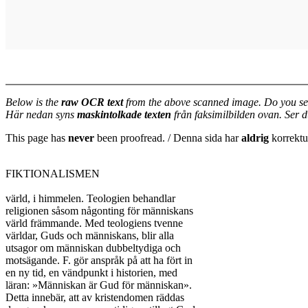
Below is the
raw OCR text
from the above scanned image. Do you se
Här nedan syns
maskintolkade texten
från faksimilbilden ovan. Ser 
This page has
never
been proofread. / Denna sida har
aldrig
korrektur
FIKTIONALISMEN

värld, i himmelen. Teologien behandlar

religionen såsom någonting för människans

värld främmande. Med teologiens tvenne

världar, Guds och människans, blir alla

utsagor om människan dubbeltydiga och

motsägande. F. gör anspråk på att ha fört in

en ny tid, en vändpunkt i historien, med

läran: »Människan är Gud för människan».

Detta innebär, att av kristendomen räddas
