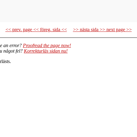
<< prev. page << föreg. sida <<
>> nästa sida >> next page >>
e an error?
Proofread the page now!
du något fel?
Korrekturläs sidan nu!
lästs.