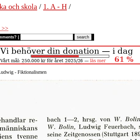
ka och skola
/
1. A - H
/
 >>
mments?
|
Ludwig - Fiktionalismen