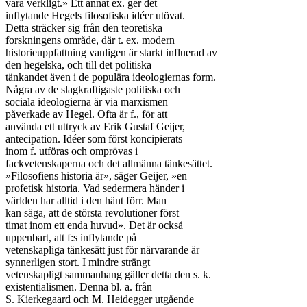
vara verkligt.» Ett annat ex. ger det

inflytande Hegels filosofiska idéer utövat.

Detta sträcker sig från den teoretiska

forskningens område, där t. ex. modern

historieuppfattning vanligen är starkt influerad av

den hegelska, och till det politiska

tänkandet även i de populära ideologiernas form.

Några av de slagkraftigaste politiska och

sociala ideologierna är via marxismen

påverkade av Hegel. Ofta är f., för att

använda ett uttryck av Erik Gustaf Geijer,

antecipation. Idéer som först koncipierats

inom f. utföras och omprövas i

fackvetenskaperna och det allmänna tänkesättet.

»Filosofiens historia är», säger Geijer, »en

profetisk historia. Vad sedermera händer i

världen har alltid i den hänt förr. Man

kan säga, att de största revolutioner först

timat inom ett enda huvud». Det är också

uppenbart, att f:s inflytande på

vetenskapliga tänkesätt just för närvarande är

synnerligen stort. I mindre strängt

vetenskapligt sammanhang gäller detta den s. k.

existentialismen. Denna bl. a. från

S. Kierkegaard och M. Heidegger utgående
