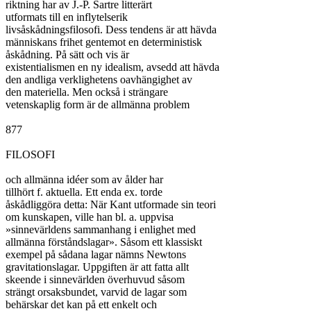
riktning har av J.-P. Sartre litterärt

utformats till en inflytelserik

livsåskådningsfilosofi. Dess tendens är att hävda

människans frihet gentemot en deterministisk

åskådning. På sätt och vis är

existentialismen en ny idealism, avsedd att hävda

den andliga verklighetens oavhängighet av

den materiella. Men också i strängare

vetenskaplig form är de allmänna problem

877

FILOSOFI

och allmänna idéer som av ålder har

tillhört f. aktuella. Ett enda ex. torde

åskådliggöra detta: När Kant utformade sin teori

om kunskapen, ville han bl. a. uppvisa

»sinnevärldens sammanhang i enlighet med

allmänna förståndslagar». Såsom ett klassiskt

exempel på sådana lagar nämns Newtons

gravitationslagar. Uppgiften är att fatta allt

skeende i sinnevärlden överhuvud såsom

strängt orsaksbundet, varvid de lagar som

behärskar det kan på ett enkelt och
