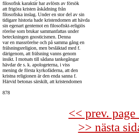
filosofisk karaktär har avlösts av försök

att frigöra kristen åskådning från

filosofiska inslag. Under en stor del av sin

tidigare historia hade kristendomen att hävda

sin egenart gentemot en filosofiskt-religiös

rörelse som brukar sammanfattas under

beteckningen gnosticismen. Denna

var en massrörelse och på samma gång en

frälsningsreligion, men besläktad med f.

därigenom, att frälsning vanns genom

insikt. I motsats till sådana tankegångar

hävdar de s. k. apologeterna, i viss

mening de första kyrkofäderna, att den

kristna religionen är den enda sanna f.

Härvid betonas särskilt, att kristendomen

878

<< prev. page 
>> nästa si