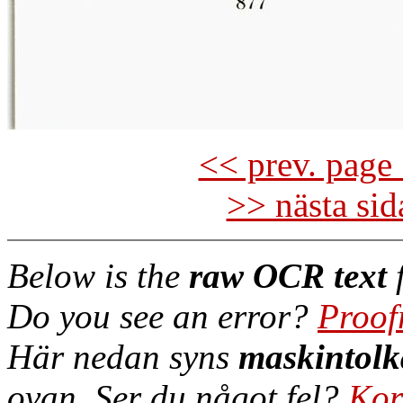
<< prev. page 
>> nästa si
Below is the
raw OCR text
f
Do you see an error?
Proof
Här nedan syns
maskintolk
ovan. Ser du något fel?
Kor