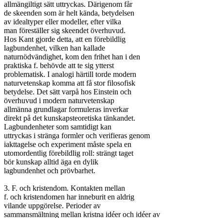
allmängiltigt sätt uttryckas. Därigenom får

de skeenden som är helt kända, betydelsen

av idealtyper eller modeller, efter vilka

man föreställer sig skeendet överhuvud.

Hos Kant gjorde detta, att en förebildlig

lagbundenhet, vilken han kallade

naturnödvändighet, kom den frihet han i den

praktiska f. behövde att te sig ytterst

problematisk. I analogi härtill torde modern

naturvetenskap komma att få stor filosofisk

betydelse. Det sätt varpå hos Einstein och

överhuvud i modern naturvetenskap

allmänna grundlagar formuleras inverkar

direkt på det kunskapsteoretiska tänkandet.

Lagbundenheter som samtidigt kan

uttryckas i stränga formler och verifieras genom

iakttagelse och experiment måste spela en

utomordentlig förebildlig roll: strängt taget

bör kunskap alltid äga en dylik

lagbundenhet och prövbarhet.

3. F. och kristendom. Kontakten mellan

f. och kristendomen har inneburit en aldrig

vilande uppgörelse. Perioder av

sammansmältning mellan kristna idéer och idéer av
