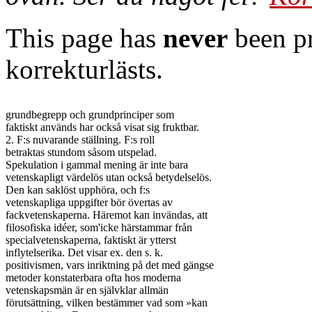
This page has
never
been pr
korrekturlästs.
grundbegrepp och grundprinciper som

faktiskt används har också visat sig fruktbar.

2. F:s nuvarande ställning. F:s roll

betraktas stundom såsom utspelad.

Spekulation i gammal mening är inte bara

vetenskapligt värdelös utan också betydelselös.

Den kan saklöst upphöra, och f:s

vetenskapliga uppgifter bör övertas av

fackvetenskaperna. Häremot kan invändas, att

filosofiska idéer, som'icke härstammar från

specialvetenskaperna, faktiskt är ytterst

inflytelserika. Det visar ex. den s. k.

positivismen, vars inriktning på det med gängse

metoder konstaterbara ofta hos moderna

vetenskapsmän är en självklar allmän

förutsättning, vilken bestämmer vad som »kan
