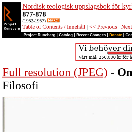
Nordisk teologisk uppslagsbok för kyr
877-878
(1952-1957)
Table of Contents / Innehåll
|
<< Previous
|
Next
Project Runeberg
|
Catalog
|
Recent Changes
|
Donate
|
Co
Full resolution (JPEG)
-
On
Filosofi