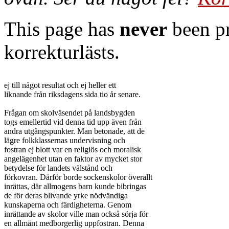
This page has
never
been pr
korrekturlästs.
ej till något resultat och ej heller ett

liknande från riksdagens sida tio år senare.

Frågan om skolväsendet på landsbygden

togs emellertid vid denna tid upp även från

andra utgångspunkter. Man betonade, att de

lägre folkklassernas undervisning och

fostran ej blott var en religiös och moralisk

angelägenhet utan en faktor av mycket stor

betydelse för landets välstånd och

förkovran. Därför borde sockenskolor överallt

inrättas, där allmogens barn kunde bibringas

de för deras blivande yrke nödvändiga

kunskaperna och färdigheterna. Genom

inrättande av skolor ville man också sörja för

en allmänt medborgerlig uppfostran. Denna
