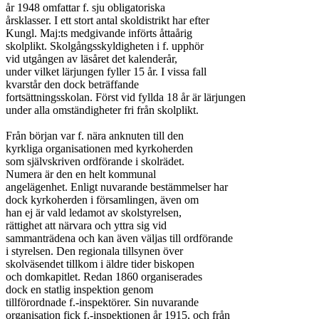
år 1948 omfattar f. sju obligatoriska

årsklasser. I ett stort antal skoldistrikt har efter

Kungl. Maj:ts medgivande införts åttaårig

skolplikt. Skolgångsskyldigheten i f. upphör

vid utgången av läsåret det kalenderår,

under vilket lärjungen fyller 15 år. I vissa fall

kvarstår den dock beträffande

fortsättningsskolan. Först vid fyllda 18 år är lärjungen

under alla omständigheter fri från skolplikt.

Från början var f. nära anknuten till den

kyrkliga organisationen med kyrkoherden

som självskriven ordförande i skolrädet.

Numera är den en helt kommunal

angelägenhet. Enligt nuvarande bestämmelser har

dock kyrkoherden i församlingen, även om

han ej är vald ledamot av skolstyrelsen,

rättighet att närvara och yttra sig vid

sammanträdena och kan även väljas till ordförande

i styrelsen. Den regionala tillsynen över

skolväsendet tillkom i äldre tider biskopen

och domkapitlet. Redan 1860 organiserades

dock en statlig inspektion genom

tillförordnade f.-inspektörer. Sin nuvarande

organisation fick f.-inspektionen år 1915, och från
