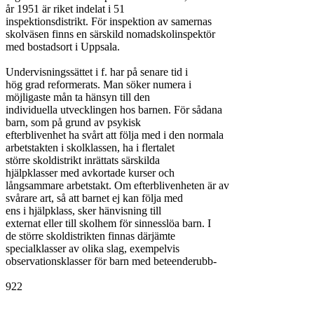
år 1951 är riket indelat i 51

inspektionsdistrikt. För inspektion av samernas

skolväsen finns en särskild nomadskolinspektör

med bostadsort i Uppsala.

Undervisningssättet i f. har på senare tid i

hög grad reformerats. Man söker numera i

möjligaste mån ta hänsyn till den

individuella utvecklingen hos barnen. För sådana

barn, som på grund av psykisk

efterblivenhet ha svårt att följa med i den normala

arbetstakten i skolklassen, ha i flertalet

större skoldistrikt inrättats särskilda

hjälpklasser med avkortade kurser och

långsammare arbetstakt. Om efterblivenheten är av

svårare art, så att barnet ej kan följa med

ens i hjälpklass, sker hänvisning till

externat eller till skolhem för sinnesslöa barn. I

de större skoldistrikten finnas därjämte

specialklasser av olika slag, exempelvis

observationsklasser för barn med beteenderubb-

922
