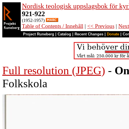
Nordisk teologisk uppslagsbok för kyr
921-922
(1952-1957)
Table of Contents / Innehåll
|
<< Previous
|
Next
Project Runeberg
|
Catalog
|
Recent Changes
|
Donate
|
Co
Full resolution (JPEG)
-
On
Folkskola