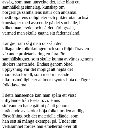
avsåg, som man uttryckte det, icke blott ett

samhälleligt sinnelag, kunskap om

borgerliga samhällens natur och ändamäl,

medborgarens rättigheter och plikter utan också

kunskaper med avseende på det samhälle, i

vilket man levde, och på det näringssätt,

varmed man skulle gagna sitt fädernesland.

Längre fram såg man också i den

tilltagande folkökningen och som följd därav en

växande proletarisering en fara för

samhällslugnet, som skulle kunna avvärjas genom

skolors inrättande. Endast genom ökad

upplysning var det möjligt att hejda det

moraliska förfall, som med minskade

utkomstmöjligheter alltmera syntes hota de lägre

folkklasserna.

I detta hänseende kan man spåra ett visst

inflytande från Pestalozzi. Hans

strävanden hade gått ut på att genom

inrättande av skolor höja folket ur den andliga

försoffning och det materiella elände, som

han sett så många exempel på. Under sin

verksamhet fördes han emellertid över till
