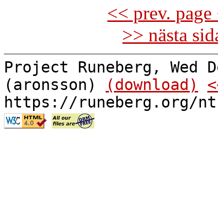
<< prev. page 
>> nästa si
Project Runeberg, Wed D
(aronsson)
(download)
<
https://runeberg.org/nt