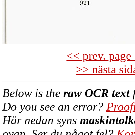
<< prev. page 
>> nästa si
Below is the
raw OCR text
f
Do you see an error?
Proof
Här nedan syns
maskintolk
ovan. Ser du något fel?
Kor