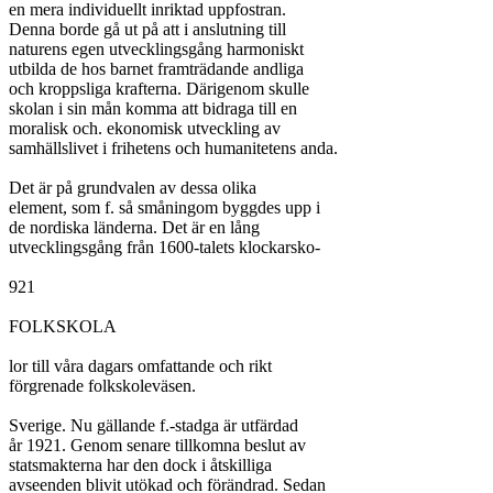
en mera individuellt inriktad uppfostran.

Denna borde gå ut på att i anslutning till

naturens egen utvecklingsgång harmoniskt

utbilda de hos barnet framträdande andliga

och kroppsliga krafterna. Därigenom skulle

skolan i sin mån komma att bidraga till en

moralisk och. ekonomisk utveckling av

samhällslivet i frihetens och humanitetens anda.

Det är på grundvalen av dessa olika

element, som f. så småningom byggdes upp i

de nordiska länderna. Det är en lång

utvecklingsgång från 1600-talets klockarsko-

921

FOLKSKOLA

lor till våra dagars omfattande och rikt

förgrenade folkskoleväsen.

Sverige. Nu gällande f.-stadga är utfärdad

år 1921. Genom senare tillkomna beslut av

statsmakterna har den dock i åtskilliga

avseenden blivit utökad och förändrad. Sedan
