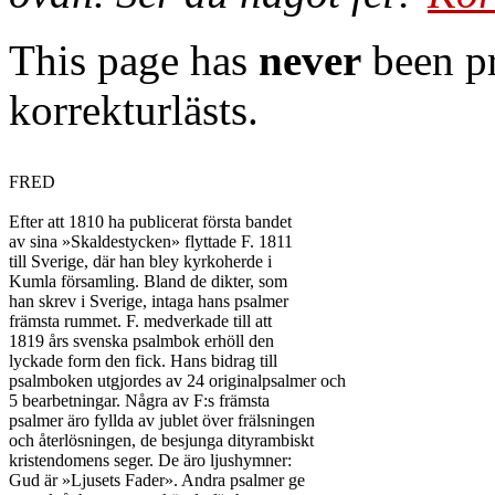
This page has
never
been pr
korrekturlästs.
FRED

Efter att 1810 ha publicerat första bandet

av sina »Skaldestycken» flyttade F. 1811

till Sverige, där han bley kyrkoherde i

Kumla församling. Bland de dikter, som

han skrev i Sverige, intaga hans psalmer

främsta rummet. F. medverkade till att

1819 års svenska psalmbok erhöll den

lyckade form den fick. Hans bidrag till

psalmboken utgjordes av 24 originalpsalmer och

5 bearbetningar. Några av F:s främsta

psalmer äro fyllda av jublet över frälsningen

och återlösningen, de besjunga dityrambiskt

kristendomens seger. De äro ljushymner:

Gud är »Ljusets Fader». Andra psalmer ge
