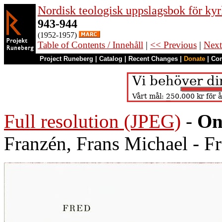
Nordisk teologisk uppslagsbok för kyr
943-944
(1952-1957)
Table of Contents / Innehåll
|
<< Previous
|
Next
Project Runeberg
|
Catalog
|
Recent Changes
|
Donate
|
Co
Full resolution (JPEG)
-
On
Franzén, Frans Michael - F