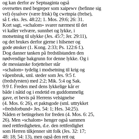
og kan derfor av Septuaginta også

oversettes med begreper som xaipewv (befinne sig

vel) óyıaívev (være frisk) 0g cwrtnpia (frelse),

så f. eks. Jes. 48:22; 1. Mos. 29:6; 26: 31.

Kort sagt, »schalom» svarer nærmest til det

vi kaller velvære, sunnhet og lykke, i

motsetning til ulykke (Jes. 45:7; Jer. 29:11),

og det brukes derfor gjerne i hilsener og

gode ønsker (1. Kong. 2:33; Ps. 122:6 f.).

Dog danner tanken på fredstilstanden den

nødvendige bakgrunn for denne lykke. Og i

de messianske forjettelser står

»schalom» tydelig i modsetning til krig og

våpenbruk, sml. steder som Jes. 9:5 f.

(fredsfyrsten) med 2:2; Mik. 5:4 og Sak.

9:9 f. Freden med dens lykkelige kår er

både i nåtid og i endetid en guddommelig

gave, et bevis på Herrens velsignelse

(4. Mos. 6: 26), et paktsgode (sml. uttrykket

»fredsforbund» Jes. 54: 1; Hes. 34:25).

Nåden er betingelsen for freden (4. Mos. 6: 25,

26). Men »schalom» henger også sammen

med rettferdigheten, d.e. den rettferdighet

som Herren tilkjenner sitt folk (Jes. 32: 17;

48: 18; 54: 13), men også den rett og
