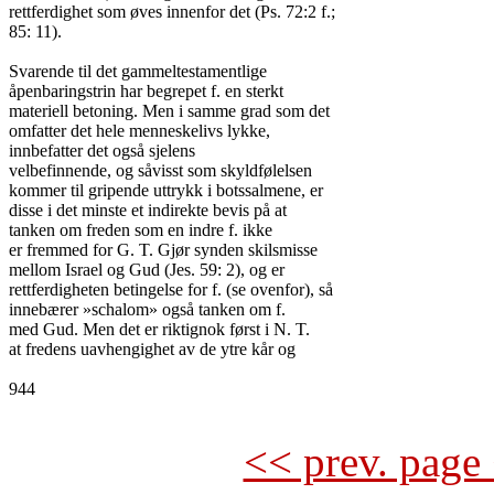
rettferdighet som øves innenfor det (Ps. 72:2 f.;

85: 11).

Svarende til det gammeltestamentlige

åpenbaringstrin har begrepet f. en sterkt

materiell betoning. Men i samme grad som det

omfatter det hele menneskelivs lykke,

innbefatter det også sjelens

velbefinnende, og såvisst som skyldfølelsen

kommer til gripende uttrykk i botssalmene, er

disse i det minste et indirekte bevis på at

tanken om freden som en indre f. ikke

er fremmed for G. T. Gjør synden skilsmisse

mellom Israel og Gud (Jes. 59: 2), og er

rettferdigheten betingelse for f. (se ovenfor), så

innebærer »schalom» også tanken om f.

med Gud. Men det er riktignok først i N. T.

at fredens uavhengighet av de ytre kår og

944

<< prev. page 