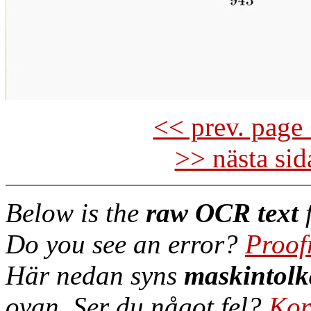
<< prev. page 
>> nästa si
Below is the
raw OCR text
f
Do you see an error?
Proof
Här nedan syns
maskintolk
ovan. Ser du något fel?
Kor