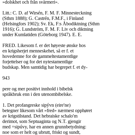
»dolskhet och från svärmeri».

Litt.: C. D. af Wirsén, F. M. F. Minnesteckning

(Sthm 1888); G. Castrén, F.M.F., i Finland

(Helsingfors 1902); Sv. Ek, F:s Åbodiktning (Sthm

1916); G. Lundström, F. M. F. Liv och diktning

under Kumlatiden (Göteborg 1947). E. E.

FRED. Likesom f. er det høyeste ønske hos

en krigsherjet menneskehet, så er f. et

hovedemne for de gammeltestamentlige

forjettelser og for det nytestamentlige

budskap. Men samtidig har begrepet f. et dy-

943

pere og mer positivt innhold i bibelsk

språkbruk enn i den utenombibelske.

1. Det profangreske sipývn (eire'ne)

betegner likesom vårt »fred» nærmest opphøret

av krigstilstand. Det hebraiske schalo'm

derimot, som Septuaginta og N.T. gjengir

med =sipúvy, har en annen grunnbetydning:

noe som er helt og ubrutt, friskt og sundt,
