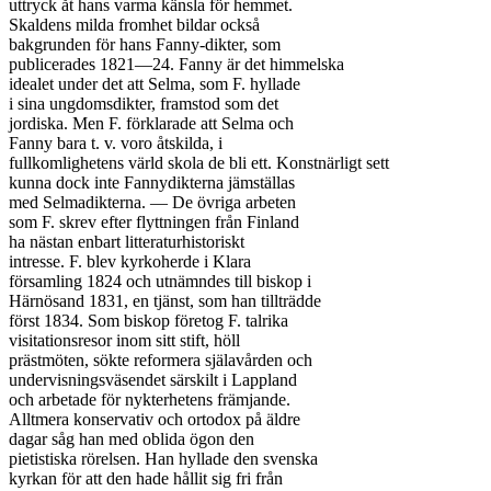
uttryck åt hans varma känsla för hemmet.

Skaldens milda fromhet bildar också

bakgrunden för hans Fanny-dikter, som

publicerades 1821—24. Fanny är det himmelska

idealet under det att Selma, som F. hyllade

i sina ungdomsdikter, framstod som det

jordiska. Men F. förklarade att Selma och

Fanny bara t. v. voro åtskilda, i

fullkomlighetens värld skola de bli ett. Konstnärligt sett

kunna dock inte Fannydikterna jämställas

med Selmadikterna. — De övriga arbeten

som F. skrev efter flyttningen från Finland

ha nästan enbart litteraturhistoriskt

intresse. F. blev kyrkoherde i Klara

församling 1824 och utnämndes till biskop i

Härnösand 1831, en tjänst, som han tillträdde

först 1834. Som biskop företog F. talrika

visitationsresor inom sitt stift, höll

prästmöten, sökte reformera själavården och

undervisningsväsendet särskilt i Lappland

och arbetade för nykterhetens främjande.

Alltmera konservativ och ortodox på äldre

dagar såg han med oblida ögon den

pietistiska rörelsen. Han hyllade den svenska

kyrkan för att den hade hållit sig fri från
