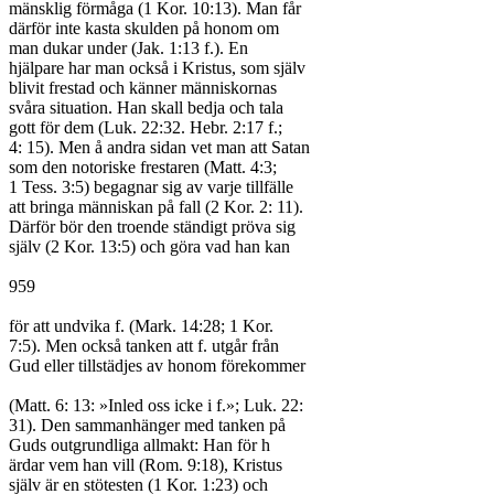
mänsklig förmåga (1 Kor. 10:13). Man får

därför inte kasta skulden på honom om

man dukar under (Jak. 1:13 f.). En

hjälpare har man också i Kristus, som själv

blivit frestad och känner människornas

svåra situation. Han skall bedja och tala

gott för dem (Luk. 22:32. Hebr. 2:17 f.;

4: 15). Men å andra sidan vet man att Satan

som den notoriske frestaren (Matt. 4:3;

1 Tess. 3:5) begagnar sig av varje tillfälle

att bringa människan på fall (2 Kor. 2: 11).

Därför bör den troende ständigt pröva sig

själv (2 Kor. 13:5) och göra vad han kan

959

för att undvika f. (Mark. 14:28; 1 Kor.

7:5). Men också tanken att f. utgår från

Gud eller tillstädjes av honom förekommer

(Matt. 6: 13: »Inled oss icke i f.»; Luk. 22:

31). Den sammanhänger med tanken på

Guds outgrundliga allmakt: Han för h

ärdar vem han vill (Rom. 9:18), Kristus

själv är en stötesten (1 Kor. 1:23) och
