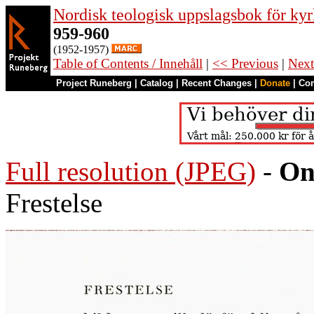
Nordisk teologisk uppslagsbok för kyr
959-960
(1952-1957)
Table of Contents / Innehåll
|
<< Previous
|
Next
Project Runeberg
|
Catalog
|
Recent Changes
|
Donate
|
Co
Full resolution (JPEG)
-
On
Frestelse