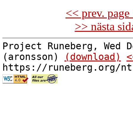
<< prev. page 
>> nästa si
Project Runeberg, Wed D
(aronsson)
(download)
<
https://runeberg.org/nt