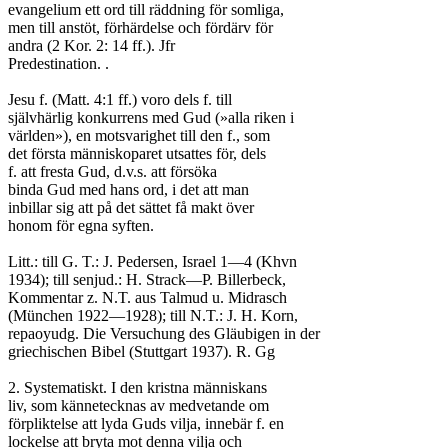
evangelium ett ord till räddning för somliga,

men till anstöt, förhärdelse och fördärv för

andra (2 Kor. 2: 14 ff.). Jfr

Predestination. .

Jesu f. (Matt. 4:1 ff.) voro dels f. till

självhärlig konkurrens med Gud (»alla riken i

världen»), en motsvarighet till den f., som

det första människoparet utsattes för, dels

f. att fresta Gud, d.v.s. att försöka

binda Gud med hans ord, i det att man

inbillar sig att på det sättet få makt över

honom för egna syften.

Litt.: till G. T.: J. Pedersen, Israel 1—4 (Khvn

1934); till senjud.: H. Strack—P. Billerbeck,

Kommentar z. N.T. aus Talmud u. Midrasch

(München 1922—1928); till N.T.: J. H. Korn,

repaoyudg. Die Versuchung des Gläubigen in der

griechischen Bibel (Stuttgart 1937). R. Gg

2. Systematiskt. I den kristna människans

liv, som kännetecknas av medvetande om

förpliktelse att lyda Guds vilja, innebär f. en

lockelse att bryta mot denna vilja och
