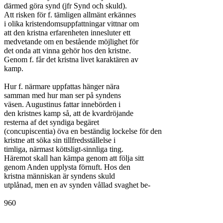
därmed göra synd (jfr Synd och skuld).

Att risken för f. tämligen allmänt erkännes

i olika kristendomsuppfattningar vittnar om

att den kristna erfarenheten innesluter ett

medvetande om en bestående möjlighet för

det onda att vinna gehör hos den kristne.

Genom f. får det kristna livet karaktären av

kamp.

Hur f. närmare uppfattas hänger nära

samman med hur man ser på syndens

väsen. Augustinus fattar innebörden i

den kristnes kamp så, att de kvardröjande

resterna af det syndiga begäret

(concupiscentia) öva en beständig lockelse för den

kristne att söka sin tillfredsställelse i

timliga, närmast köttsligt-sinnliga ting.

Häremot skall han kämpa genom att följa sitt

genom Anden upplysta förnuft. Hos den

kristna människan är syndens skuld

utplånad, men en av synden vållad svaghet be-

960
