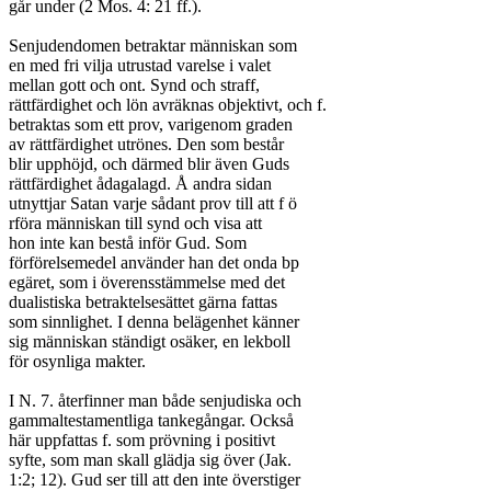
går under (2 Mos. 4: 21 ff.).

Senjudendomen betraktar människan som

en med fri vilja utrustad varelse i valet

mellan gott och ont. Synd och straff,

rättfärdighet och lön avräknas objektivt, och f.

betraktas som ett prov, varigenom graden

av rättfärdighet utrönes. Den som består

blir upphöjd, och därmed blir även Guds

rättfärdighet ådagalagd. Å andra sidan

utnyttjar Satan varje sådant prov till att f ö

rföra människan till synd och visa att

hon inte kan bestå inför Gud. Som

förförelsemedel använder han det onda bp

egäret, som i överensstämmelse med det

dualistiska betraktelsesättet gärna fattas

som sinnlighet. I denna belägenhet känner

sig människan ständigt osäker, en lekboll

för osynliga makter.

I N. 7. återfinner man både senjudiska och

gammaltestamentliga tankegångar. Också

här uppfattas f. som prövning i positivt

syfte, som man skall glädja sig över (Jak.

1:2; 12). Gud ser till att den inte överstiger
