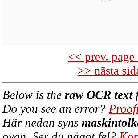
<< prev. page 
>> nästa si
Below is the
raw OCR text
f
Do you see an error?
Proof
Här nedan syns
maskintolk
ovan. Ser du något fel?
Kor