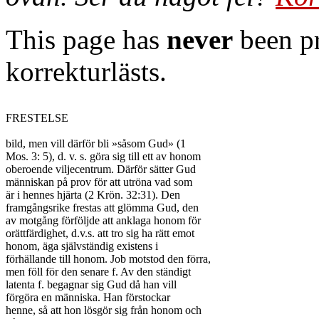
This page has
never
been pr
korrekturlästs.
FRESTELSE

bild, men vill därför bli »såsom Gud» (1

Mos. 3: 5), d. v. s. göra sig till ett av honom

oberoende viljecentrum. Därför sätter Gud

människan på prov för att utröna vad som

är i hennes hjärta (2 Krön. 32:31). Den

framgångsrike frestas att glömma Gud, den

av motgång förföljde att anklaga honom för

orättfärdighet, d.v.s. att tro sig ha rätt emot

honom, äga självständig existens i

förhällande till honom. Job motstod den förra,

men föll för den senare f. Av den ständigt

latenta f. begagnar sig Gud då han vill

förgöra en människa. Han förstockar

henne, så att hon lösgör sig från honom och
