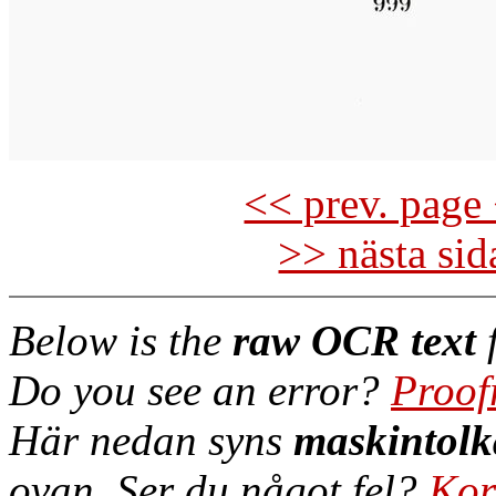
<< prev. page 
>> nästa si
Below is the
raw OCR text
f
Do you see an error?
Proof
Här nedan syns
maskintolk
ovan. Ser du något fel?
Kor