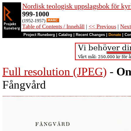
Nordisk teologisk uppslagsbok för kyr
999-1000
(1952-1957)
Table of Contents / Innehåll
|
<< Previous
|
Next
Project Runeberg
|
Catalog
|
Recent Changes
|
Donate
|
Co
Full resolution (JPEG)
-
On
Fångvård