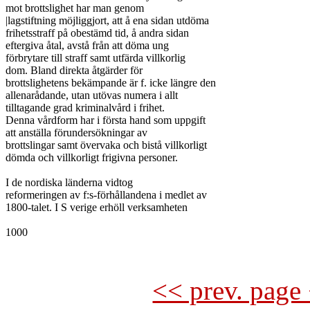
mot brottslighet har man genom

|lagstiftning möjliggjort, att å ena sidan utdöma

frihetsstraff på obestämd tid, å andra sidan

eftergiva åtal, avstå från att döma ung

förbrytare till straff samt utfärda villkorlig

dom. Bland direkta åtgärder för

brottslighetens bekämpande är f. icke längre den

allenarådande, utan utövas numera i allt

tilltagande grad kriminalvård i frihet.

Denna vårdform har i första hand som uppgift

att anställa förundersökningar av

brottslingar samt övervaka och bistå villkorligt

dömda och villkorligt frigivna personer.

I de nordiska länderna vidtog

reformeringen av f:s-förhållandena i medlet av

1800-talet. I S verige erhöll verksamheten

1000

<< prev. page 