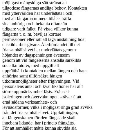
möjligast mångsidiga sätt strävat att

tillgodose fångarnas andliga behov. Kontakten

med yttervärlden har underlättats i och

med att fångarna numera tillåtas träffa

sina anhöriga och bekanta oftare än

tidigare varit fallet. På vissa villkor kunna

fångarna t. o. m. beviljas kortare

permissioner eller rätt att taga anställning hos

enskild arbetsgivare. Återbördandet till det

fria samhällslivet har underlättats genom

höjandet av dagspenningen ävensom

genom att vid fängelserna anställa särskilda

socialkuratorer, med uppgift att

upprätthålla kontakten mellan fången och hans

anhöriga samt tillförsäkra fången

utkomstmöjligheter efter frigivningen. Vid

personalens antal och kvalifikationer har allt

större uppmärksamhet fästs. Frånsett

isoleringen och övervakningen strävar f. att

ernå sådana verksamhets- och

levnadsformer, vilka i möjligast ringa grad avvika

från det fria samhällslivet. Uppfattningen,

att fångenskapen för den fängslade skall

innebära lidande, har i princip frångåtts.

För att samhället måtte kunna skydda sig
