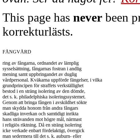
This page has
never
been pr
korrekturlästs.
FÅNGVÅRD

ring av fångarna, ordnandet av lämplig

sysselsättning, fångarnas fostran i andlig

mening samt uppbringandet av duglig

vårdpersonal. Kväkarna uppförde fängelser, i vilka

grundprincipen för straffets verkställighet

bestod i en sträng isolering av den dömde,

det s. k. philadelphiska isoleringssystemet.

Genom att bringa fången i avskildhet sökte

man skydda honom från andra fångars

skadliga inverkan och samtidigt inrikta

hans strävanden mot högre mål, närmast

i religiös riktning. Då en sträng isolering

icke verkade enbart fördelaktigt, övergick

man sedermera till det s. k. auburn- eller
