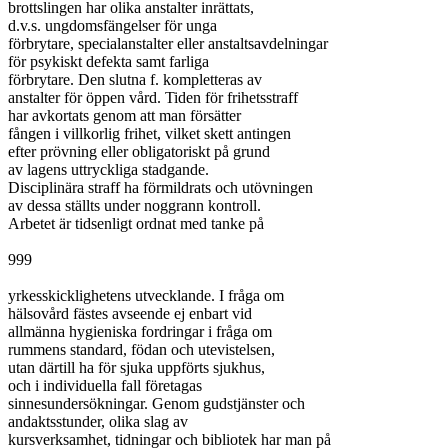
brottslingen har olika anstalter inrättats,

d.v.s. ungdomsfängelser för unga

förbrytare, specialanstalter eller anstaltsavdelningar

för psykiskt defekta samt farliga

förbrytare. Den slutna f. kompletteras av

anstalter för öppen vård. Tiden för frihetsstraff

har avkortats genom att man försätter

fången i villkorlig frihet, vilket skett antingen

efter prövning eller obligatoriskt på grund

av lagens uttryckliga stadgande.

Disciplinära straff ha förmildrats och utövningen

av dessa ställts under noggrann kontroll.

Arbetet är tidsenligt ordnat med tanke på

999

yrkesskicklighetens utvecklande. I fråga om

hälsovård fästes avseende ej enbart vid

allmänna hygieniska fordringar i fråga om

rummens standard, födan och utevistelsen,

utan därtill ha för sjuka uppförts sjukhus,

och i individuella fall företagas

sinnesundersökningar. Genom gudstjänster och

andaktsstunder, olika slag av

kursverksamhet, tidningar och bibliotek har man på
