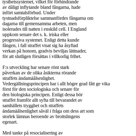
tysthetssystemet, vilket för förhindrande

av dåligt inflytande bland fångarna, hade

infört samtalsförbud. Under

tystnadsförpliktelse sammanfördes fångarna om

dagarna till gemensamma arbeten, men

isolerades till natten i enskild cell. I England

uppkom senare det s. k. iriska eller

progressiva systemet. Enligt detta kunde

fången, i fall straffet visat sig ha åsyftad

verkan på honom, gradvis beviljas lättnader,

för att slutligen försättas i villkorlig frihet.

F:s utveckling har senare rönt stark

påverkan av de olika åsikterna rörande

straffets ändamäålsenlighet.

Vedergällningsprincipen har i allt högre grad fått ge vika

först för den sociologiska och senare för

den biologiska principen. Enligt dessa bör

straffet framför allt syfta till bevarandet av

samhällets trygghet och straffets

ändamäålsenlighet såväl i fråga om dess art som

storlek lämnas beroende av brottslingens

egenart.

Med tanke på resocialisering av
